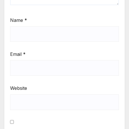
Name
*
Email
*
Website