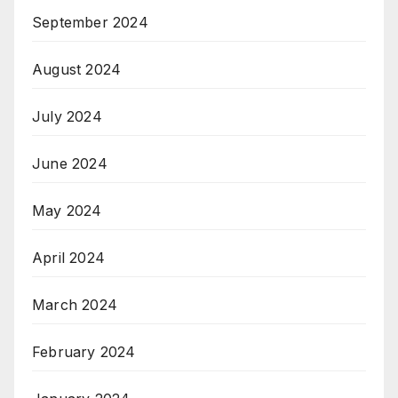
September 2024
August 2024
July 2024
June 2024
May 2024
April 2024
March 2024
February 2024