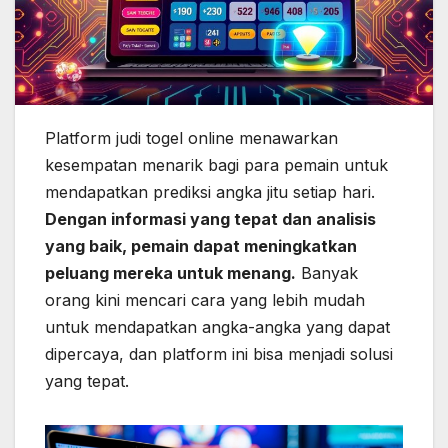
Platform judi togel online menawarkan
kesempatan menarik bagi para pemain untuk
mendapatkan prediksi angka jitu setiap hari.
Dengan informasi yang tepat dan analisis
yang baik, pemain dapat meningkatkan
peluang mereka untuk menang.
Banyak
orang kini mencari cara yang lebih mudah
untuk mendapatkan angka-angka yang dapat
dipercaya, dan platform ini bisa menjadi solusi
yang tepat.