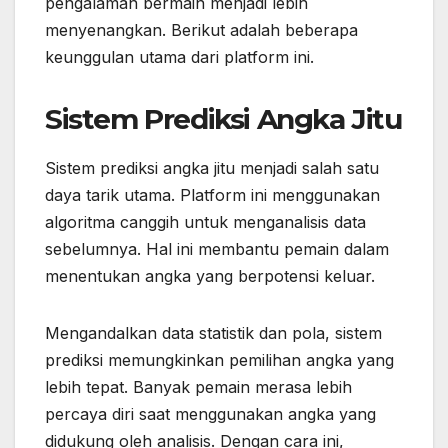
pengalaman bermain menjadi lebih
menyenangkan. Berikut adalah beberapa
keunggulan utama dari platform ini.
Sistem Prediksi Angka Jitu
Sistem prediksi angka jitu menjadi salah satu
daya tarik utama. Platform ini menggunakan
algoritma canggih untuk menganalisis data
sebelumnya. Hal ini membantu pemain dalam
menentukan angka yang berpotensi keluar.
Mengandalkan data statistik dan pola, sistem
prediksi memungkinkan pemilihan angka yang
lebih tepat. Banyak pemain merasa lebih
percaya diri saat menggunakan angka yang
didukung oleh analisis. Dengan cara ini,