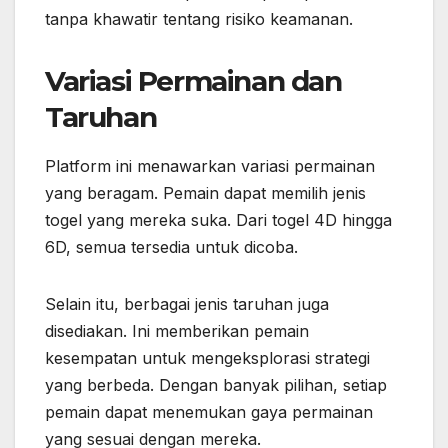
tanpa khawatir tentang risiko keamanan.
Variasi Permainan dan
Taruhan
Platform ini menawarkan variasi permainan
yang beragam. Pemain dapat memilih jenis
togel yang mereka suka. Dari togel 4D hingga
6D, semua tersedia untuk dicoba.
Selain itu, berbagai jenis taruhan juga
disediakan. Ini memberikan pemain
kesempatan untuk mengeksplorasi strategi
yang berbeda. Dengan banyak pilihan, setiap
pemain dapat menemukan gaya permainan
yang sesuai dengan mereka.