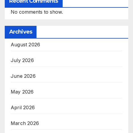
Recent Comments
No comments to show.
Archives
August 2026
July 2026
June 2026
May 2026
April 2026
March 2026