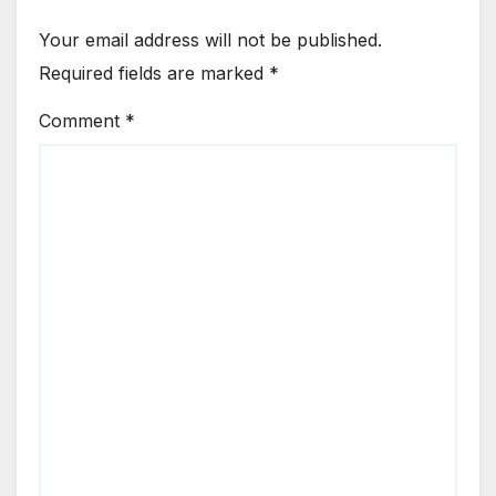
Your email address will not be published.
Required fields are marked
*
Comment
*