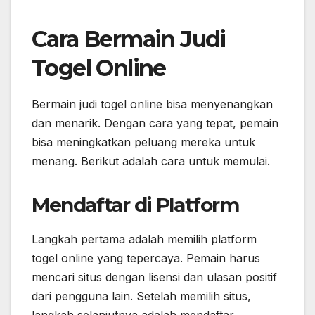
Cara Bermain Judi
Togel Online
Bermain judi togel online bisa menyenangkan
dan menarik. Dengan cara yang tepat, pemain
bisa meningkatkan peluang mereka untuk
menang. Berikut adalah cara untuk memulai.
Mendaftar di Platform
Langkah pertama adalah memilih platform
togel online yang tepercaya. Pemain harus
mencari situs dengan lisensi dan ulasan positif
dari pengguna lain. Setelah memilih situs,
langkah selanjutnya adalah mendaftar.