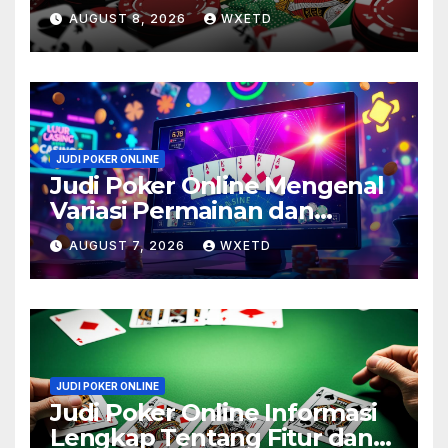
Cara Bermain dengan Mudah
AUGUST 8, 2026
WXETD
dan Seru
JUDI POKER ONLINE
Judi Poker Online Mengenal
Variasi Permainan dan
Mekanisme Dasarnya untuk
AUGUST 7, 2026
WXETD
Pemula
JUDI POKER ONLINE
Judi Poker Online Informasi
Lengkap Tentang Fitur dan