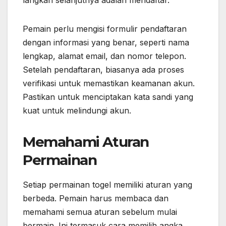
Pemain perlu mengisi formulir pendaftaran
dengan informasi yang benar, seperti nama
lengkap, alamat email, dan nomor telepon.
Setelah pendaftaran, biasanya ada proses
verifikasi untuk memastikan keamanan akun.
Pastikan untuk menciptakan kata sandi yang
kuat untuk melindungi akun.
Memahami Aturan
Permainan
Setiap permainan togel memiliki aturan yang
berbeda. Pemain harus membaca dan
memahami semua aturan sebelum mulai
bermain. Ini termasuk cara memilih angka,