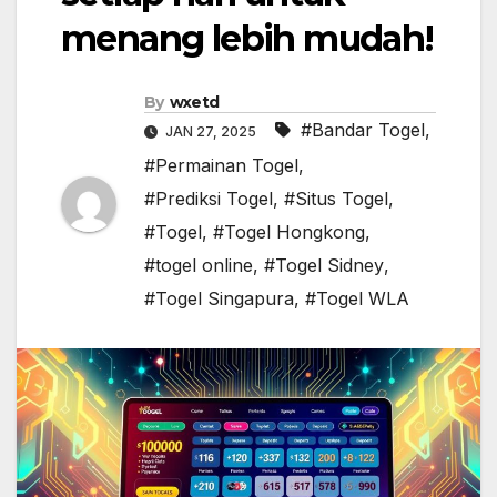
menang lebih mudah!
By
wxetd
#Bandar Togel
,
JAN 27, 2025
#Permainan Togel
,
#Prediksi Togel
,
#Situs Togel
,
#Togel
,
#Togel Hongkong
,
#togel online
,
#Togel Sidney
,
#Togel Singapura
,
#Togel WLA