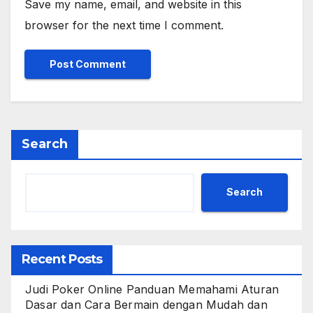
Save my name, email, and website in this
browser for the next time I comment.
Search
Search
Recent Posts
Judi Poker Online Panduan Memahami Aturan
Dasar dan Cara Bermain dengan Mudah dan