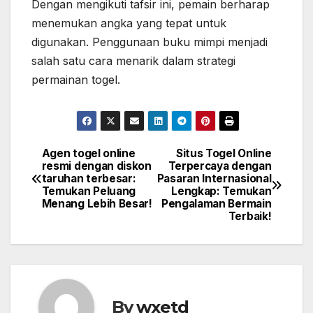
Dengan mengikuti tafsir ini, pemain berharap
menemukan angka yang tepat untuk
digunakan. Penggunaan buku mimpi menjadi
salah satu cara menarik dalam strategi
permainan togel.
Agen togel online
Situs Togel Online
Post
resmi dengan diskon
Terpercaya dengan
taruhan terbesar:
Pasaran Internasional
navigation
Temukan Peluang
Lengkap: Temukan
Menang Lebih Besar!
Pengalaman Bermain
Terbaik!
By
wxetd