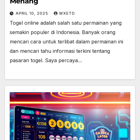
Menang
APRIL 10, 2025
WXETD
Togel online adalah salah satu permainan yang
semakin populer di Indonesia. Banyak orang
mencari cara untuk terlibat dalam permainan ini
dan mencari tahu informasi terkini tentang
pasaran togel. Saya percaya…