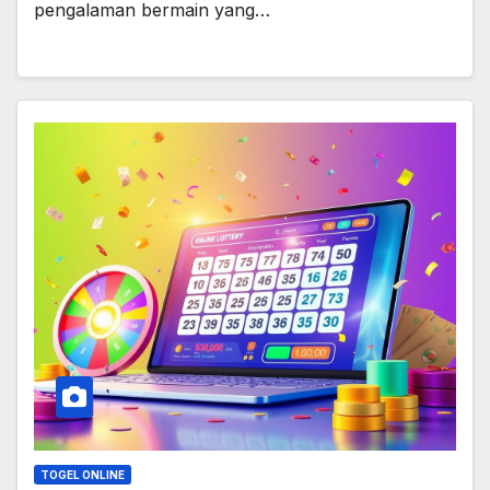
pengalaman bermain yang…
TOGEL ONLINE