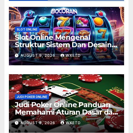
SLOT ONLINE
Slot Online Mengenal
Struktur Sistem Dan Desain
Game Berbasis Digital
AUGUST 9, 2026
WXETD
dengan Cara Mudah dan
Seru
JUDI POKER ONLINE
Judi Poker Online Panduan
Memahami Aturan Dasar dan
Cara Bermain dengan Mudah
AUGUST 8, 2026
WXETD
dan Seru