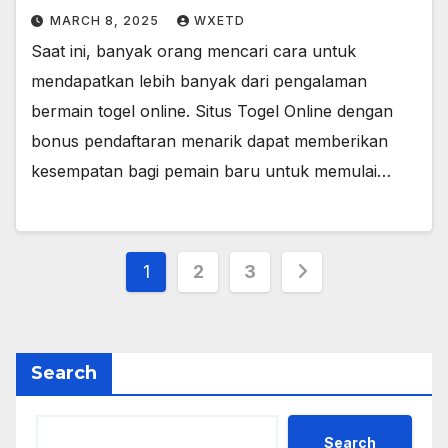
MARCH 8, 2025
WXETD
Saat ini, banyak orang mencari cara untuk
mendapatkan lebih banyak dari pengalaman
bermain togel online. Situs Togel Online dengan
bonus pendaftaran menarik dapat memberikan
kesempatan bagi pemain baru untuk memulai…
Posts
1
2
3
pagination
Search
Search