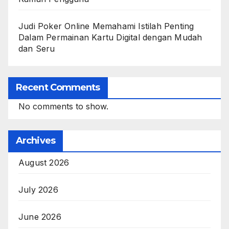
Judi Poker Online Memahami Istilah Penting
Dalam Permainan Kartu Digital dengan Mudah
dan Seru
Recent Comments
No comments to show.
Archives
August 2026
July 2026
June 2026