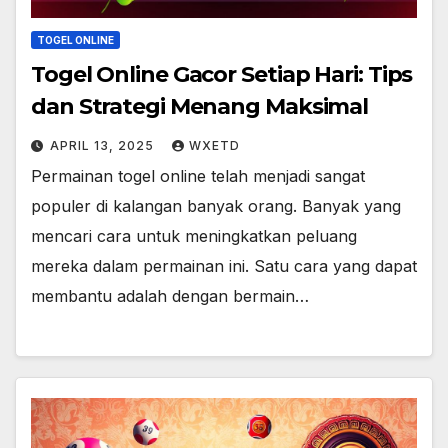
TOGEL ONLINE
Togel Online Gacor Setiap Hari: Tips
dan Strategi Menang Maksimal
APRIL 13, 2025
WXETD
Permainan togel online telah menjadi sangat
populer di kalangan banyak orang. Banyak yang
mencari cara untuk meningkatkan peluang
mereka dalam permainan ini. Satu cara yang dapat
membantu adalah dengan bermain…