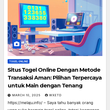
TOGEL ONLINE
Situs Togel Online Dengan Metode
Transaksi Aman: Pilihan Terpercaya
untuk Main dengan Tenang
MARCH 10, 2025
WXETD
https://melaju.info/ – Saya tahu banyak orang
yang suka bermain togel online, tetapi keamanan