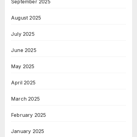
September 2025
August 2025
July 2025
June 2025
May 2025
April 2025
March 2025
February 2025
January 2025