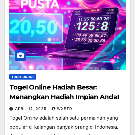
TOGEL ONLINE
Togel Online Hadiah Besar:
Menangkan Hadiah Impian Anda!
APRIL 14, 2025
WXETD
Togel Online adalah salah satu permainan yang
populer di kalangan banyak orang di Indonesia.