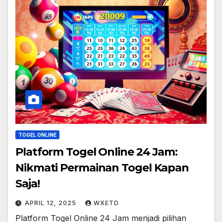
TOGEL ONLINE
Platform Togel Online 24 Jam:
Nikmati Permainan Togel Kapan
Saja!
APRIL 12, 2025
WXETD
Platform Togel Online 24 Jam menjadi pilihan