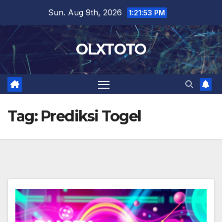
Skip
Sun. Aug 9th, 2026
1:21:55 PM
to
content
OLXTOTO
Tag:
Prediksi Togel