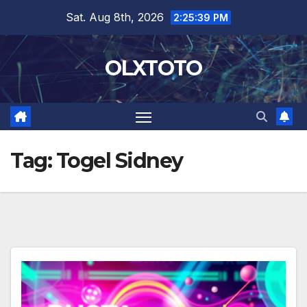
Skip
Sat. Aug 8th, 2026
2:25:40 PM
to
content
OLXTOTO
Tag:
Togel Sidney