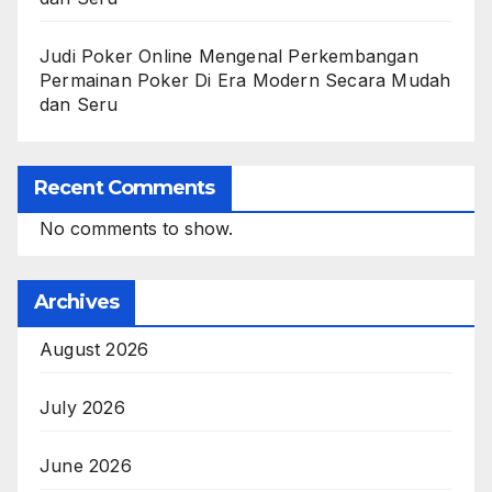
Judi Poker Online Mengenal Perkembangan
Permainan Poker Di Era Modern Secara Mudah
dan Seru
Recent Comments
No comments to show.
Archives
August 2026
July 2026
June 2026