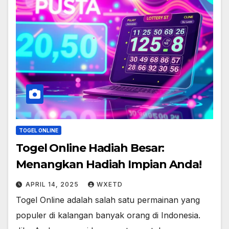
TOGEL ONLINE
Togel Online Hadiah Besar:
Menangkan Hadiah Impian Anda!
APRIL 14, 2025
WXETD
Togel Online adalah salah satu permainan yang
populer di kalangan banyak orang di Indonesia.