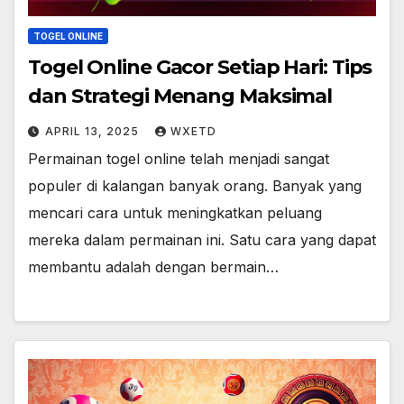
TOGEL ONLINE
Togel Online Gacor Setiap Hari: Tips
dan Strategi Menang Maksimal
APRIL 13, 2025
WXETD
Permainan togel online telah menjadi sangat
populer di kalangan banyak orang. Banyak yang
mencari cara untuk meningkatkan peluang
mereka dalam permainan ini. Satu cara yang dapat
membantu adalah dengan bermain…