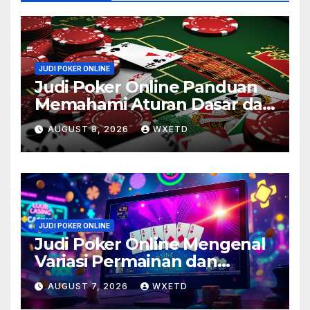
JUDI POKER ONLINE
Judi Poker Online Panduan
Memahami Aturan Dasar dan
Cara Bermain dengan Mudah
AUGUST 8, 2026
WXETD
dan Seru
JUDI POKER ONLINE
Judi Poker Online Mengenal
Variasi Permainan dan
Mekanisme Dasarnya untuk
AUGUST 7, 2026
WXETD
Pemula