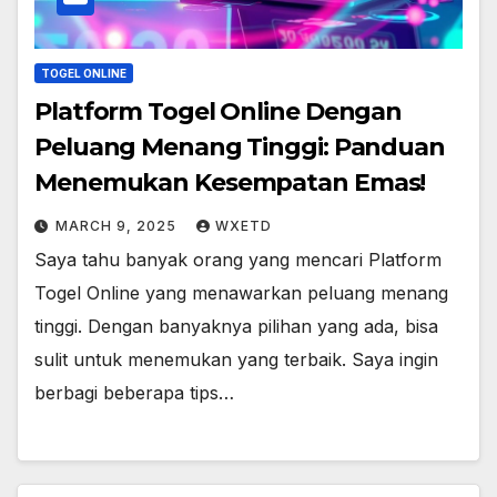
TOGEL ONLINE
Platform Togel Online Dengan
Peluang Menang Tinggi: Panduan
Menemukan Kesempatan Emas!
MARCH 9, 2025
WXETD
Saya tahu banyak orang yang mencari Platform
Togel Online yang menawarkan peluang menang
tinggi. Dengan banyaknya pilihan yang ada, bisa
sulit untuk menemukan yang terbaik. Saya ingin
berbagi beberapa tips…