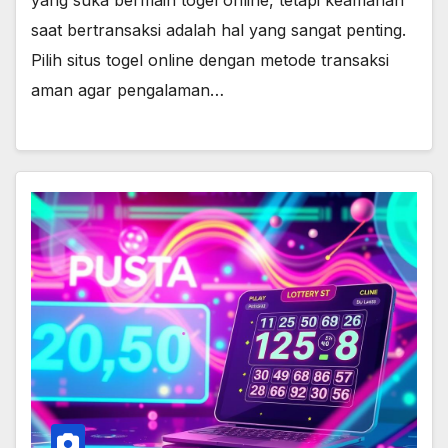
saat bertransaksi adalah hal yang sangat penting.
Pilih situs togel online dengan metode transaksi
aman agar pengalaman…