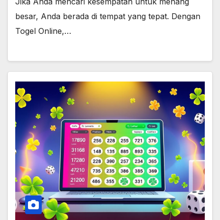
Jika Anda mencari kesempatan untuk menang
besar, Anda berada di tempat yang tepat. Dengan
Togel Online,…