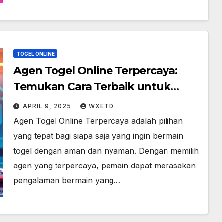
TOGEL ONLINE
Agen Togel Online Terpercaya:
Temukan Cara Terbaik untuk
Menang!
APRIL 9, 2025
WXETD
Agen Togel Online Terpercaya adalah pilihan
yang tepat bagi siapa saja yang ingin bermain
togel dengan aman dan nyaman. Dengan memilih
agen yang terpercaya, pemain dapat merasakan
pengalaman bermain yang…