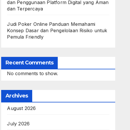
dan Penggunaan Platform Digital yang Aman
dan Terpercaya
Judi Poker Online Panduan Memahami
Konsep Dasar dan Pengelolaan Risiko untuk
Pemula Friendly
Recent Comments
No comments to show.
Archives
August 2026
July 2026