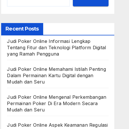
Recent Posts
Judi Poker Online Informasi Lengkap
Tentang Fitur dan Teknologi Platform Digital
yang Ramah Pengguna
Judi Poker Online Memahami Istilah Penting
Dalam Permainan Kartu Digital dengan
Mudah dan Seru
Judi Poker Online Mengenal Perkembangan
Permainan Poker Di Era Modern Secara
Mudah dan Seru
Judi Poker Online Aspek Keamanan Regulasi