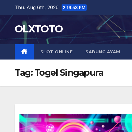
Skip
Thu. Aug 6th, 2026
2:16:55 PM
to
content
OLXTOTO
SLOT ONLINE
SABUNG AYAM
Tag:
Togel Singapura