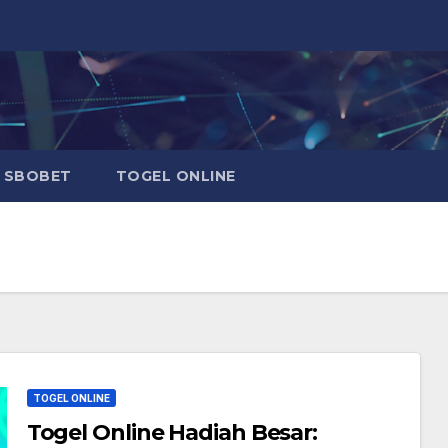
SBOBET
TOGEL ONLINE
TOGEL ONLINE
Togel Online Hadiah Besar: