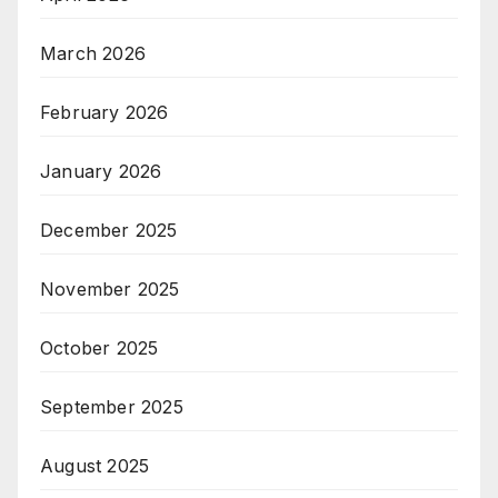
March 2026
February 2026
January 2026
December 2025
November 2025
October 2025
September 2025
August 2025