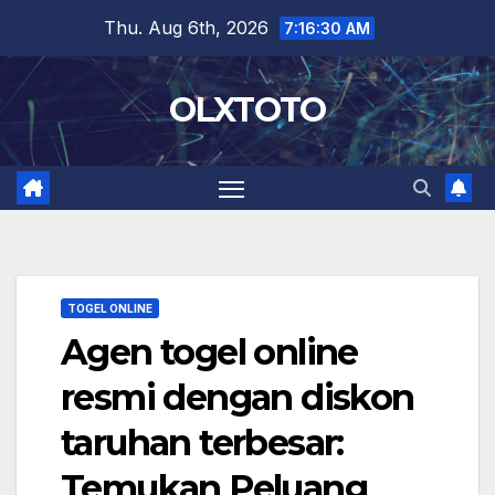
Skip
Thu. Aug 6th, 2026
7:16:32 AM
to
content
OLXTOTO
TOGEL ONLINE
Agen togel online
resmi dengan diskon
taruhan terbesar:
Temukan Peluang