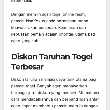
kapan saja.
Dengan memilih agen togel online resmi,
pemain bisa fokus pada permainan tanpa
khawatir akan penipuan. Keamanan dan
kepuasan pemain adalah prioritas utama bagi
agen yang sah.
Diskon Taruhan Togel
Terbesar
Diskon taruhan menjadi daya tarik utama bagi
pemain togel. Banyak agen menawarkan
berbagai jenis diskon yang menarik. Memahami
cara mendapatkannya dan perbandingan antar
agen dapat membantu pemain memilih dengan