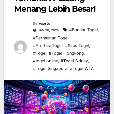
Menang Lebih Besar!
By
wxetd
#Bandar Togel
,
JAN 28, 2025
#Permainan Togel
,
#Prediksi Togel
,
#Situs Togel
,
#Togel
,
#Togel Hongkong
,
#togel online
,
#Togel Sidney
,
#Togel Singapura
,
#Togel WLA