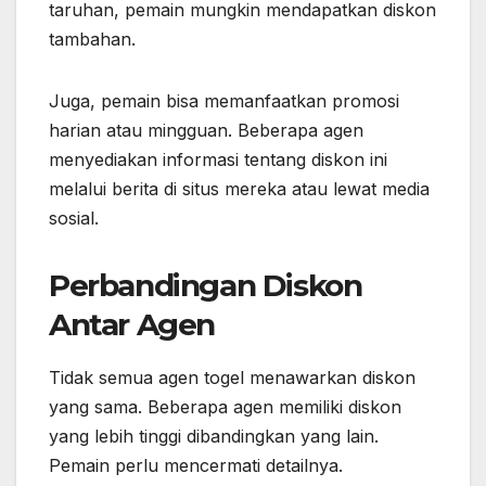
taruhan, pemain mungkin mendapatkan diskon
tambahan.
Juga, pemain bisa memanfaatkan promosi
harian atau mingguan. Beberapa agen
menyediakan informasi tentang diskon ini
melalui berita di situs mereka atau lewat media
sosial.
Perbandingan Diskon
Antar Agen
Tidak semua agen togel menawarkan diskon
yang sama. Beberapa agen memiliki diskon
yang lebih tinggi dibandingkan yang lain.
Pemain perlu mencermati detailnya.