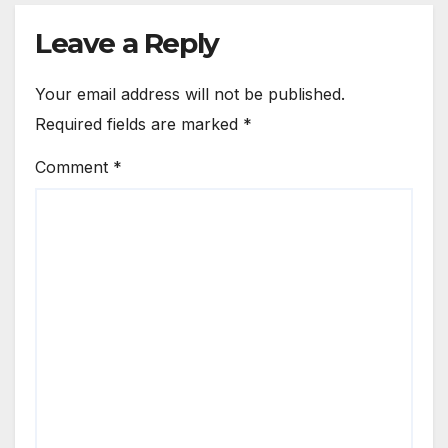
Leave a Reply
Your email address will not be published.
Required fields are marked
*
Comment
*