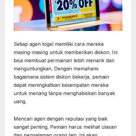
Setiap agen togel memiliki cara mereka
masing-masing untuk memberikan diskon. Ini
bisa membuat permainan lebih menarik dan
menguntungkan. Dengan memahami
bagaimana sistem diskon bekerja, pemain
dapat meningkatkan kesempatan mereka
untuk menang tanpa menghabiskan banyak
uang.
Mencari agen dengan reputasi yang baik
sangat penting. Pemain harus melihat ulasan
dan pengalaman orang lain. Ini akan