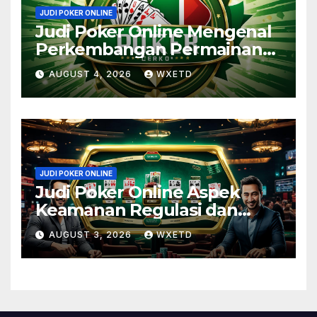
JUDI POKER ONLINE
Judi Poker Online Mengenal
Perkembangan Permainan
Poker Di Era Modern Secara
AUGUST 4, 2026
WXETD
Mudah dan Seru
JUDI POKER ONLINE
Judi Poker Online Aspek
Keamanan Regulasi dan
Penggunaan Platform Digital
AUGUST 3, 2026
WXETD
yang Aman dan Terpercaya