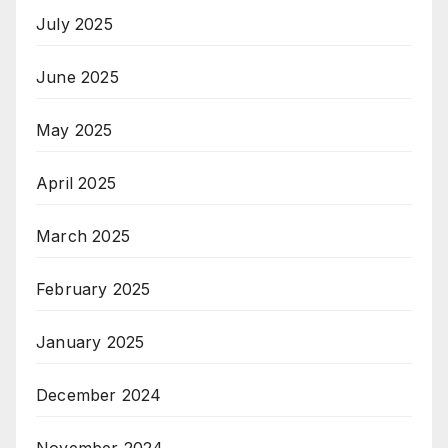
July 2025
June 2025
May 2025
April 2025
March 2025
February 2025
January 2025
December 2024
November 2024