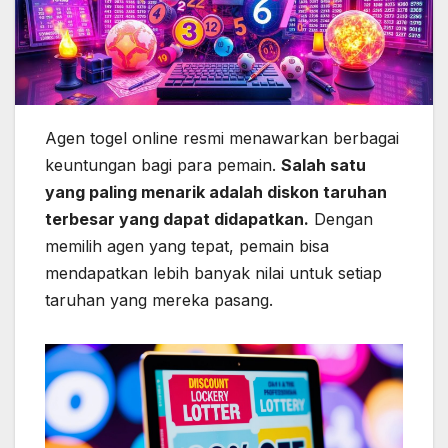
Agen togel online resmi menawarkan berbagai
keuntungan bagi para pemain.
Salah satu
yang paling menarik adalah diskon taruhan
terbesar yang dapat didapatkan.
Dengan
memilih agen yang tepat, pemain bisa
mendapatkan lebih banyak nilai untuk setiap
taruhan yang mereka pasang.