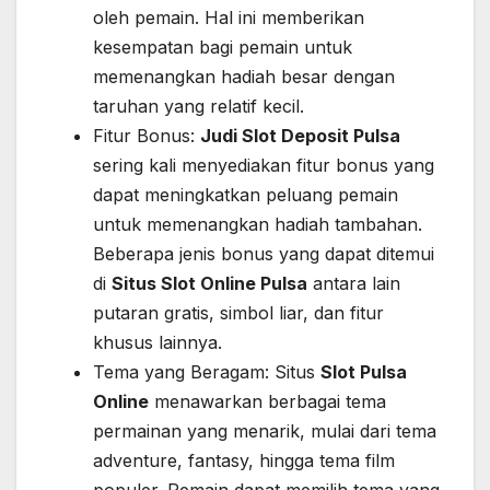
oleh pemain. Hal ini memberikan
kesempatan bagi pemain untuk
memenangkan hadiah besar dengan
taruhan yang relatif kecil.
Fitur Bonus:
Judi Slot Deposit Pulsa
sering kali menyediakan fitur bonus yang
dapat meningkatkan peluang pemain
untuk memenangkan hadiah tambahan.
Beberapa jenis bonus yang dapat ditemui
di
Situs Slot Online Pulsa
antara lain
putaran gratis, simbol liar, dan fitur
khusus lainnya.
Tema yang Beragam: Situs
Slot Pulsa
Online
menawarkan berbagai tema
permainan yang menarik, mulai dari tema
adventure, fantasy, hingga tema film