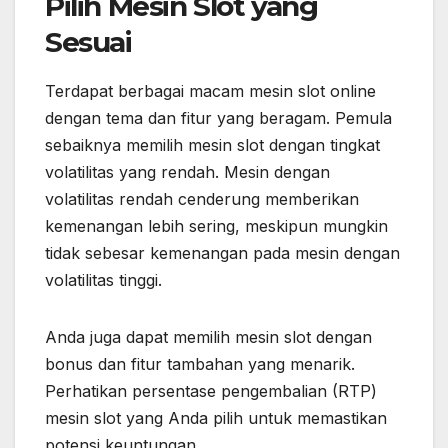
Pilih Mesin Slot yang
Sesuai
Terdapat berbagai macam mesin slot online
dengan tema dan fitur yang beragam. Pemula
sebaiknya memilih mesin slot dengan tingkat
volatilitas yang rendah. Mesin dengan
volatilitas rendah cenderung memberikan
kemenangan lebih sering, meskipun mungkin
tidak sebesar kemenangan pada mesin dengan
volatilitas tinggi.
Anda juga dapat memilih mesin slot dengan
bonus dan fitur tambahan yang menarik.
Perhatikan persentase pengembalian (RTP)
mesin slot yang Anda pilih untuk memastikan
potensi keuntungan.