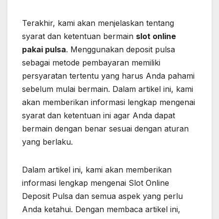
Terakhir, kami akan menjelaskan tentang
syarat dan ketentuan bermain
slot online
pakai pulsa
. Menggunakan deposit pulsa
sebagai metode pembayaran memiliki
persyaratan tertentu yang harus Anda pahami
sebelum mulai bermain. Dalam artikel ini, kami
akan memberikan informasi lengkap mengenai
syarat dan ketentuan ini agar Anda dapat
bermain dengan benar sesuai dengan aturan
yang berlaku.
Dalam artikel ini, kami akan memberikan
informasi lengkap mengenai Slot Online
Deposit Pulsa dan semua aspek yang perlu
Anda ketahui. Dengan membaca artikel ini,