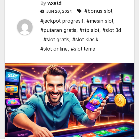
By
wxetd
#bonus slot
,
JUN 26, 2024
#jackpot progresif
,
#mesin slot
,
#putaran gratis
,
#rtp slot
,
#slot 3d
,
#slot gratis
,
#slot klasik
,
#slot online
,
#slot tema