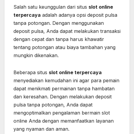
Salah satu keunggulan dari situs
slot online
terpercaya
adalah adanya opsi deposit pulsa
tanpa potongan. Dengan menggunakan
deposit pulsa, Anda dapat melakukan transaksi
dengan cepat dan tanpa harus khawatir
tentang potongan atau biaya tambahan yang
mungkin dikenakan.
Beberapa situs
slot online terpercaya
menyediakan kemudahan ini agar para pemain
dapat menikmati permainan tanpa hambatan
dan keresahan. Dengan melakukan deposit
pulsa tanpa potongan, Anda dapat
mengoptimalkan pengalaman bermain slot
online Anda dengan memanfaatkan layanan
yang nyaman dan aman.