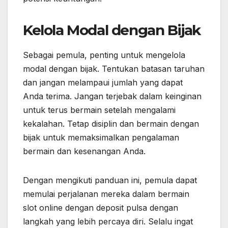
Kelola Modal dengan Bijak
Sebagai pemula, penting untuk mengelola
modal dengan bijak. Tentukan batasan taruhan
dan jangan melampaui jumlah yang dapat
Anda terima. Jangan terjebak dalam keinginan
untuk terus bermain setelah mengalami
kekalahan. Tetap disiplin dan bermain dengan
bijak untuk memaksimalkan pengalaman
bermain dan kesenangan Anda.
Dengan mengikuti panduan ini, pemula dapat
memulai perjalanan mereka dalam bermain
slot online dengan deposit pulsa dengan
langkah yang lebih percaya diri. Selalu ingat