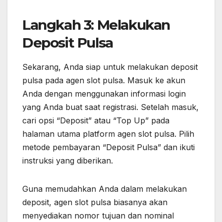
Langkah 3: Melakukan
Deposit Pulsa
Sekarang, Anda siap untuk melakukan deposit
pulsa pada agen slot pulsa. Masuk ke akun
Anda dengan menggunakan informasi login
yang Anda buat saat registrasi. Setelah masuk,
cari opsi “Deposit” atau “Top Up” pada
halaman utama platform agen slot pulsa. Pilih
metode pembayaran “Deposit Pulsa” dan ikuti
instruksi yang diberikan.
Guna memudahkan Anda dalam melakukan
deposit, agen slot pulsa biasanya akan
menyediakan nomor tujuan dan nominal