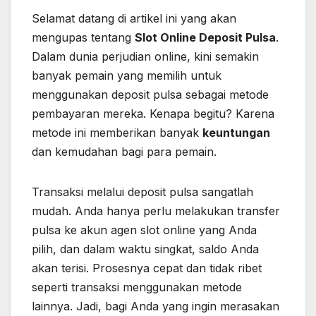
Selamat datang di artikel ini yang akan
mengupas tentang
Slot Online Deposit Pulsa
.
Dalam dunia perjudian online, kini semakin
banyak pemain yang memilih untuk
menggunakan deposit pulsa sebagai metode
pembayaran mereka. Kenapa begitu? Karena
metode ini memberikan banyak
keuntungan
dan kemudahan bagi para pemain.
Transaksi melalui deposit pulsa sangatlah
mudah. Anda hanya perlu melakukan transfer
pulsa ke akun agen slot online yang Anda
pilih, dan dalam waktu singkat, saldo Anda
akan terisi. Prosesnya cepat dan tidak ribet
seperti transaksi menggunakan metode
lainnya. Jadi, bagi Anda yang ingin merasakan