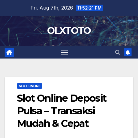
Skip
Fri. Aug 7th, 2026
11:52:22 PM
to
content
OLXTOTO
SLOT ONLINE
Slot Online Deposit
Pulsa – Transaksi
Mudah & Cepat