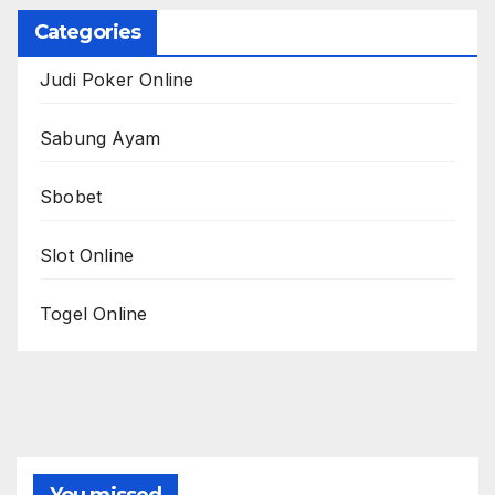
Categories
Judi Poker Online
Sabung Ayam
Sbobet
Slot Online
Togel Online
You missed