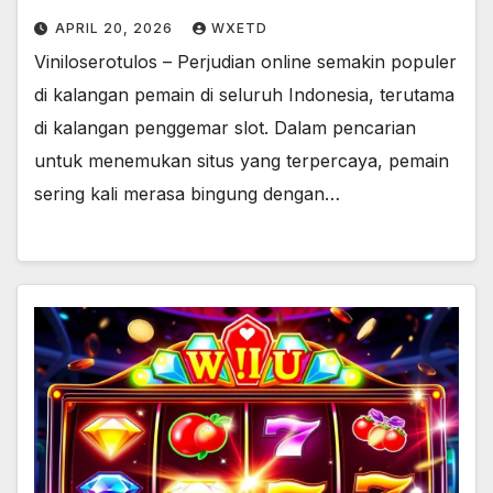
APRIL 20, 2026
WXETD
Viniloserotulos – Perjudian online semakin populer
di kalangan pemain di seluruh Indonesia, terutama
di kalangan penggemar slot. Dalam pencarian
untuk menemukan situs yang terpercaya, pemain
sering kali merasa bingung dengan…