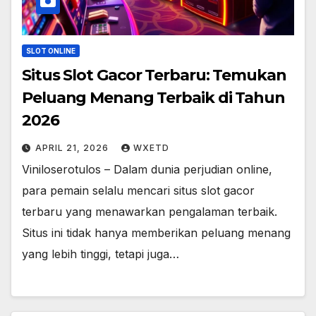
SLOT ONLINE
Situs Slot Gacor Terbaru: Temukan
Peluang Menang Terbaik di Tahun
2026
APRIL 21, 2026
WXETD
Viniloserotulos – Dalam dunia perjudian online,
para pemain selalu mencari situs slot gacor
terbaru yang menawarkan pengalaman terbaik.
Situs ini tidak hanya memberikan peluang menang
yang lebih tinggi, tetapi juga…