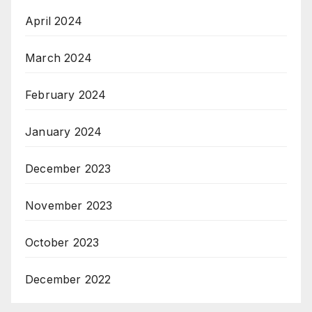
April 2024
March 2024
February 2024
January 2024
December 2023
November 2023
October 2023
December 2022