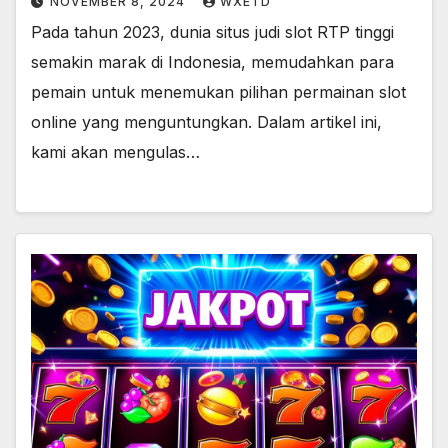
NOVEMBER 8, 2024
WXETD
Pada tahun 2023, dunia situs judi slot RTP tinggi
semakin marak di Indonesia, memudahkan para
pemain untuk menemukan pilihan permainan slot
online yang menguntungkan. Dalam artikel ini,
kami akan mengulas…