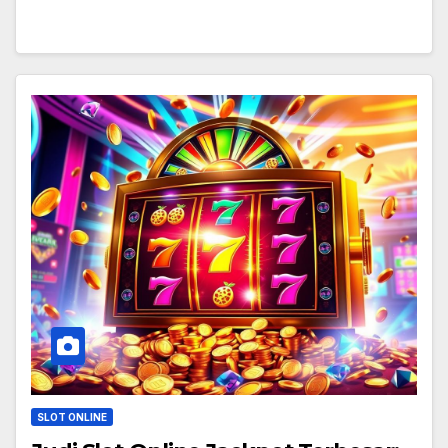
SLOT ONLINE