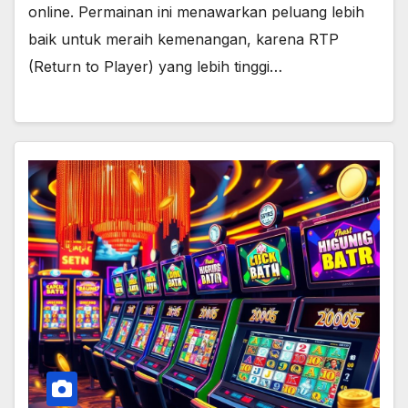
online. Permainan ini menawarkan peluang lebih
baik untuk meraih kemenangan, karena RTP
(Return to Player) yang lebih tinggi…