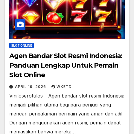
SLOT ONLINE
Agen Bandar Slot Resmi Indonesia:
Panduan Lengkap Untuk Pemain
Slot Online
APRIL 19, 2026
WXETD
Viniloserotulos – Agen bandar slot resmi Indonesia
menjadi pilihan utama bagi para penjudi yang
mencari pengalaman bermain yang aman dan adil.
Dengan menggunakan agen resmi, pemain dapat
memastikan bahwa mereka…