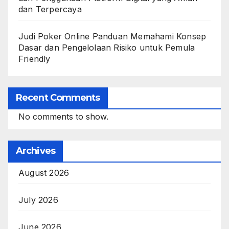
dan Terpercaya
Judi Poker Online Panduan Memahami Konsep
Dasar dan Pengelolaan Risiko untuk Pemula
Friendly
Recent Comments
No comments to show.
Archives
August 2026
July 2026
June 2026