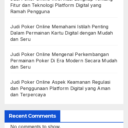
Fitur dan Teknologi Platform Digital yang
Ramah Pengguna
Judi Poker Online Memahami Istilah Penting
Dalam Permainan Kartu Digital dengan Mudah
dan Seru
Judi Poker Online Mengenal Perkembangan
Permainan Poker Di Era Modern Secara Mudah
dan Seru
Judi Poker Online Aspek Keamanan Regulasi
dan Penggunaan Platform Digital yang Aman
dan Terpercaya
Recent Comments
No comments to show.