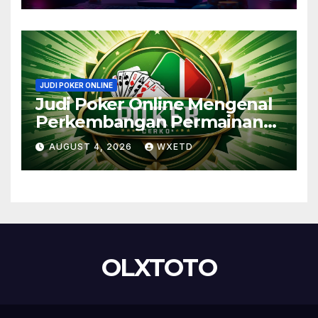
JUDI POKER ONLINE
Judi Poker Online Mengenal
Perkembangan Permainan
Poker Di Era Modern Secara
AUGUST 4, 2026
WXETD
Mudah dan Seru
OLXTOTO