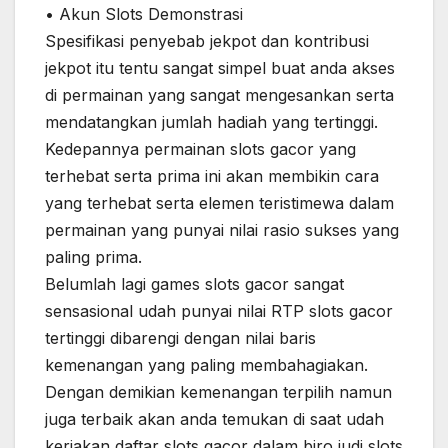
• Akun Slots Demonstrasi
Spesifikasi penyebab jekpot dan kontribusi
jekpot itu tentu sangat simpel buat anda akses
di permainan yang sangat mengesankan serta
mendatangkan jumlah hadiah yang tertinggi.
Kedepannya permainan slots gacor yang
terhebat serta prima ini akan membikin cara
yang terhebat serta elemen teristimewa dalam
permainan yang punyai nilai rasio sukses yang
paling prima.
Belumlah lagi games slots gacor sangat
sensasional udah punyai nilai RTP slots gacor
tertinggi dibarengi dengan nilai baris
kemenangan yang paling membahagiakan.
Dengan demikian kemenangan terpilih namun
juga terbaik akan anda temukan di saat udah
kerjakan daftar slots gacor dalam biro judi slots