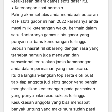
kesuksesan dalam games slots dasar itu.
• Ketenangan saat bermain
Paling akhir sehabis anda mendapati bocoran
RTP slots gacor ini hari 2022 karenanya anda
mesti miliki ketenangan waktu bermain dalam
satu diantaranya games slots gacor yang
punyai nilai baris kemenangan tertinggi.
Sebuah hasrat riil dibarengi dengan rasa yang
terhebat namun juga menawan dan
sensasional tentu akan jamin kemenangan
anda dalam permainan yang memesona.
Itu dia langkah-langkah top serta elok buat
tiap-tiap anggota judi slots gacor yang pengin
menghasilkan kemenangan pada permainan
yang punyai nilai rasio sukses tertinggi.
Kesuksesan anggota yang bisa mendapat
banyak untung yang maksimum sudah pasti