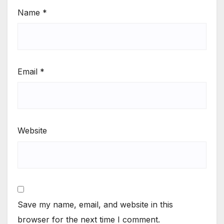
Name
*
Email
*
Website
Save my name, email, and website in this
browser for the next time I comment.