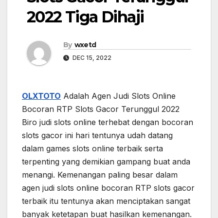
2022 Tiga Dihaji
By
wxetd
DEC 15, 2022
OLXTOTO
Adalah Agen Judi Slots Online
Bocoran RTP Slots Gacor Terunggul 2022
Biro judi slots online terhebat dengan bocoran
slots gacor ini hari tentunya udah datang
dalam games slots online terbaik serta
terpenting yang demikian gampang buat anda
menangi. Kemenangan paling besar dalam
agen judi slots online bocoran RTP slots gacor
terbaik itu tentunya akan menciptakan sangat
banyak ketetapan buat hasilkan kemenangan.