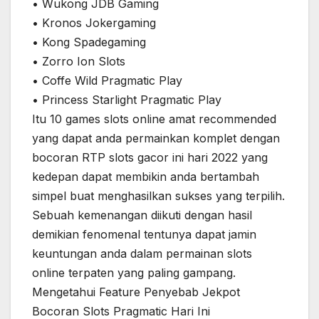
• Wukong JDB Gaming
• Kronos Jokergaming
• Kong Spadegaming
• Zorro Ion Slots
• Coffe Wild Pragmatic Play
• Princess Starlight Pragmatic Play
Itu 10 games slots online amat recommended
yang dapat anda permainkan komplet dengan
bocoran RTP slots gacor ini hari 2022 yang
kedepan dapat membikin anda bertambah
simpel buat menghasilkan sukses yang terpilih.
Sebuah kemenangan diikuti dengan hasil
demikian fenomenal tentunya dapat jamin
keuntungan anda dalam permainan slots
online terpaten yang paling gampang.
Mengetahui Feature Penyebab Jekpot
Bocoran Slots Pragmatic Hari Ini