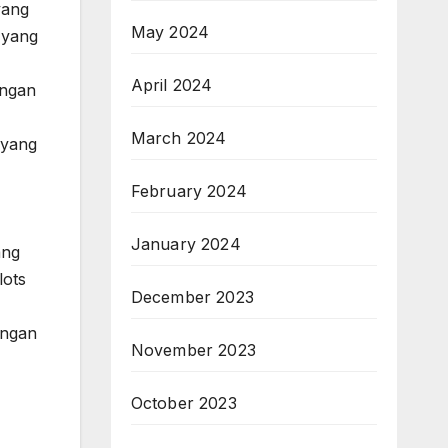
yang
May 2024
 yang
April 2024
engan
March 2024
 yang
February 2024
January 2024
ang
lots
December 2023
angan
November 2023
October 2023