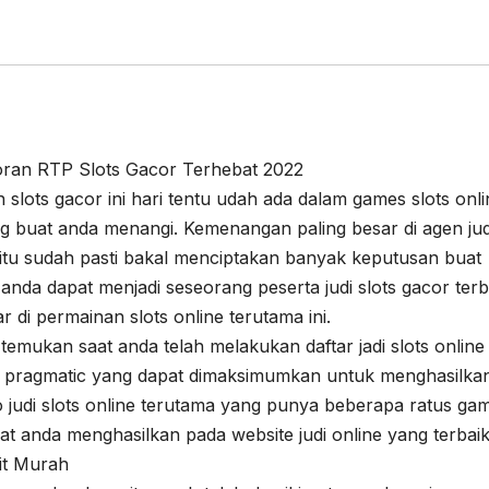
oran RTP Slots Gacor Terhebat 2022
n slots gacor ini hari tentu udah ada dalam games slots onli
 buat anda menangi. Kemenangan paling besar di agen jud
 itu sudah pasti bakal menciptakan banyak keputusan buat
da dapat menjadi seseorang peserta judi slots gacor ter
di permainan slots online terutama ini.
mukan saat anda telah melakukan daftar jadi slots online
ri pragmatic yang dapat dimaksimumkan untuk menghasilka
 judi slots online terutama yang punya beberapa ratus ga
 anda menghasilkan pada website judi online yang terbaik 
it Murah