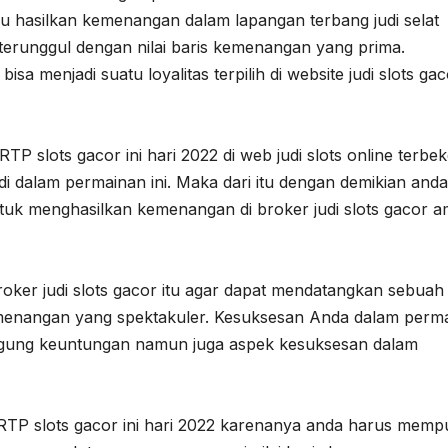
 hasilkan kemenangan dalam lapangan terbang judi selat
erunggul dengan nilai baris kemenangan yang prima.
sa menjadi suatu loyalitas terpilih di website judi slots ga
 slots gacor ini hari 2022 di web judi slots online terbe
di dalam permainan ini. Maka dari itu dengan demikian anda
tuk menghasilkan kemenangan di broker judi slots gacor a
ker judi slots gacor itu agar dapat mendatangkan sebuah
emenangan yang spektakuler. Kesuksesan Anda dalam perm
nggung keuntungan namun juga aspek kesuksesan dalam
RTP slots gacor ini hari 2022 karenanya anda harus memp