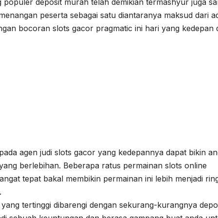
ing populer deposit murah telah demikian termashyur juga s
enangan peserta sebagai satu diantaranya maksud dari a
engan bocoran slots gacor pragmatic ini hari yang kedepan 
ada agen judi slots gacor yang kedepannya dapat bikin a
ang berlebihan. Beberapa ratus permainan slots online
sangat tepat bakal membikin permainan ini lebih menjadi rin
.
yang tertinggi dibarengi dengan sekurang-kurangnya depos