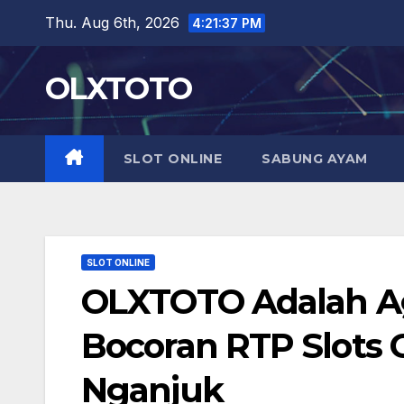
Skip
Thu. Aug 6th, 2026
4:21:38 PM
to
content
OLXTOTO
SLOT ONLINE
SABUNG AYAM
SLOT ONLINE
OLXTOTO Adalah Ag
Bocoran RTP Slots 
Nganjuk