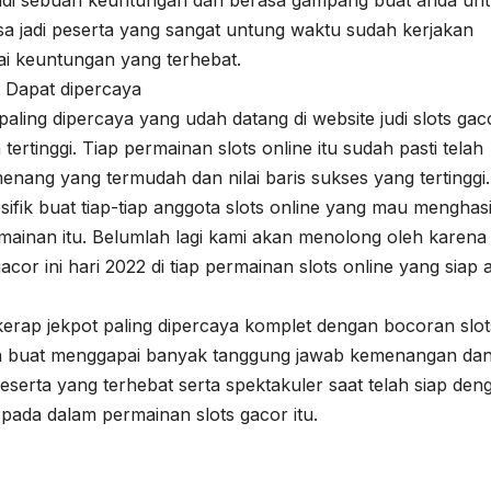
jadi sebuah keuntungan dan berasa gampang buat anda un
a jadi peserta yang sangat untung waktu sudah kerjakan
ilai keuntungan yang terhebat.
 Dapat dipercaya
aling dipercaya yang udah datang di website judi slots gac
rtinggi. Tiap permainan slots online itu sudah pasti telah
enang yang termudah dan nilai baris sukses yang tertinggi.
sifik buat tiap-tiap anggota slots online yang mau menghas
inan itu. Belumlah lagi kami akan menolong oleh karena
cor ini hari 2022 di tiap permainan slots online yang siap 
 kerap jekpot paling dipercaya komplet dengan bocoran slot
kan buat menggapai banyak tanggung jawab kemenangan da
peserta yang terhebat serta spektakuler saat telah siap den
pada dalam permainan slots gacor itu.