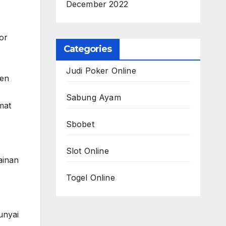
December 2022
cor
Categories
Judi Poker Online
ken
Sabung Ayam
mat
Sbobet
Slot Online
ainan
Togel Online
unyai