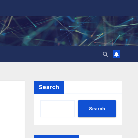
Search
Search