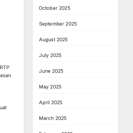
October 2025
September 2025
August 2025
July 2025
 RTP
June 2025
sesan
May 2025
April 2025
uat
March 2025