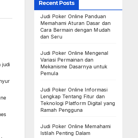
Recent Posts
Judi Poker Online Panduan
Memahami Aturan Dasar dan
Cara Bermain dengan Mudah
dan Seru
Judi Poker Online Mengenal
Variasi Permainan dan
 judi
Mekanisme Dasarnya untuk
Pemula
hyur
Judi Poker Online Informasi
Lengkap Tentang Fitur dan
ine
Teknologi Platform Digital yang
Ramah Pengguna
mes
Judi Poker Online Memahami
Istilah Penting Dalam