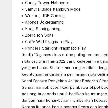
• Candy Tower Habanero
• Samurai Blade Kampiun Mode
• Wukong JDB Gaming
• Kronos Jokergaming
• Kong Spadegaming
• Zorro Ion Slots
• Coffe Wild Pragmatic Play
• Princess Starlight Pragmatic Play
Itu dia 10 games slots online paling recomm
slots gacor ini hari 2022 yang kedepannya da
yang terhebat. Suatu kemenangan diikuti deng
keuntungan anda dalam permainan slots online
Kenal Feature Penyebab Jekpot Bocoran Slots 
Sangat banyak spesifikasi pembawa jekpot boc
peluang buat anda untuk hasilkan keuntungan y
dengan hasil benar-benar memberikan kepuas
Karena itu anda harus mengerti cara dan lan