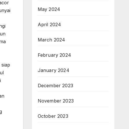
acor
May 2024
unyai
April 2024
ngi
mun
March 2024
ama
February 2024
 siap
January 2024
ul
i
December 2023
an
November 2023
g
October 2023