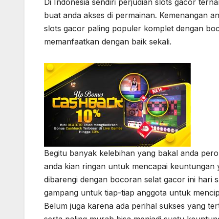
Di Indonesia sendiri perjudian slots gacor ter
buat anda akses di permainan. Kemenangan angg
slots gacor paling populer komplet dengan boco
memanfaatkan dengan baik sekali.
Begitu banyak kelebihan yang bakal anda pero
anda kian ringan untuk mencapai keuntungan y
dibarengi dengan bocoran selat gacor ini hari 
gampang untuk tiap-tiap anggota untuk menc
Belum juga karena ada perihal sukses yang ter