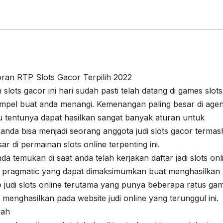
ran RTP Slots Gacor Terpilih 2022
 slots gacor ini hari sudah pasti telah datang di games slots
 simpel buat anda menangi. Kemenangan paling besar di agen
tu tentunya dapat hasilkan sangat banyak aturan untuk
da bisa menjadi seorang anggota judi slots gacor termas
 di permainan slots online terpenting ini.
 temukan di saat anda telah kerjakan daftar jadi slots onl
ri pragmatic yang dapat dimaksimumkan buat menghasilkan
 judi slots online terutama yang punya beberapa ratus ga
 menghasilkan pada website judi online yang terunggul ini.
rah