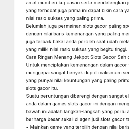
amat memberi kepuasan serta mendatangkan jum
yang terhebat juga prima ini dapat bikin cara
nilai rasio sukses yang paling prima.
Belumlah juga permainan slots gacor paling spe
dengan nilai baris kemenangan yang paling 
juga terbaik bakal anda peroleh saat udah mela
yang miliki nilai rasio sukses yang begitu tinggi.
Cara Ringan Menang Jekpot Slots Gacor Sah d
Untuk menciptakan kemenangan dalam gacor sa
menggapai sangat banyak depot maksimum serta
yang punyai nilai keuntungan yang paling prima
slots gacor itu.
Suatu peruntungan dibarengi dengan sangat 
anda dalam games slots gacor ini dengan menge
bawah ini adalah langkah-langkah yang perlu
berharga besar sekali di agen judi slots gacor 
• Mainkan game yang terpilih dengan nilai ba