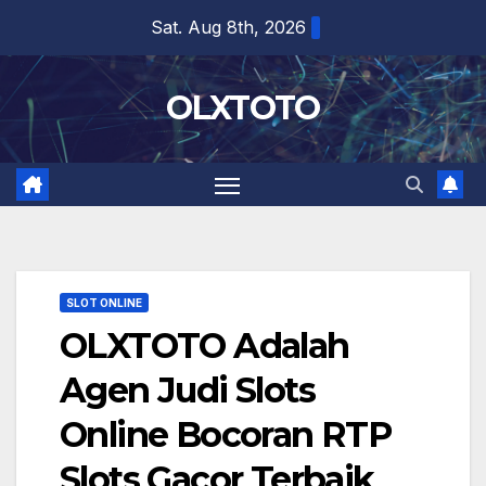
Skip
Sat. Aug 8th, 2026
to
content
OLXTOTO
SLOT ONLINE
OLXTOTO Adalah
Agen Judi Slots
Online Bocoran RTP
Slots Gacor Terbaik