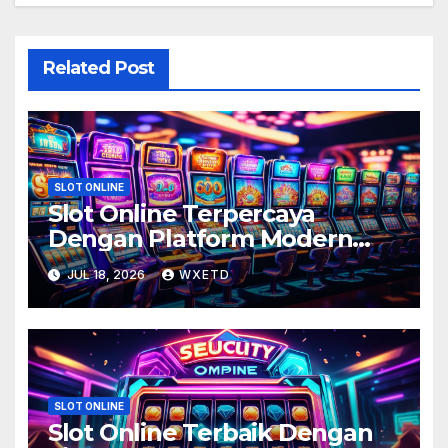
Related Post
SLOT ONLINE
Slot Online Terpercaya
Dengan Platform Modern
Dan Game Terlengkap untuk
JUL 18, 2026
WXETD
Pengalaman Seru dan Aman
SLOT ONLINE
Slot Online Terbaik Dengan