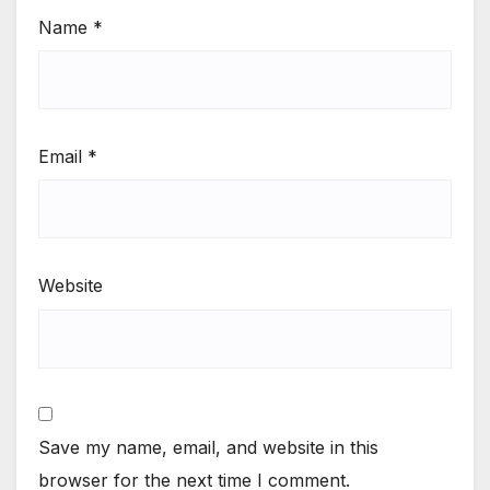
Name
*
Email
*
Website
Save my name, email, and website in this
browser for the next time I comment.