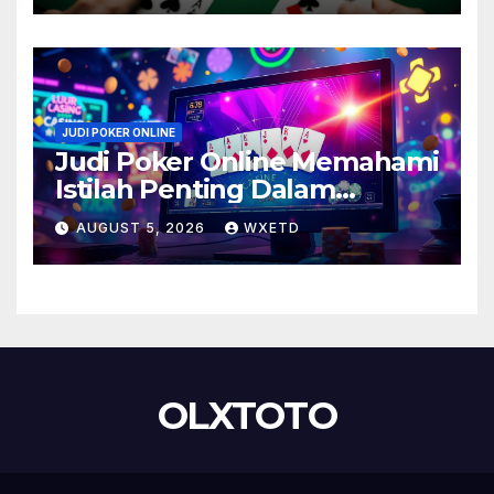
JUDI POKER ONLINE
Judi Poker Online Memahami
Istilah Penting Dalam
Permainan Kartu Digital
AUGUST 5, 2026
WXETD
dengan Mudah dan Seru
OLXTOTO