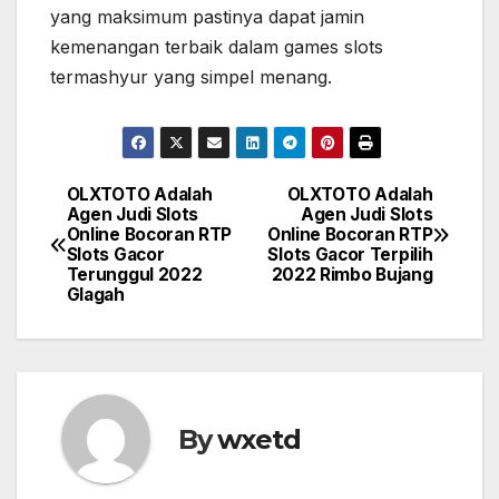
yang maksimum pastinya dapat jamin
kemenangan terbaik dalam games slots
termashyur yang simpel menang.
OLXTOTO Adalah
OLXTOTO Adalah
Post
Agen Judi Slots
Agen Judi Slots
Online Bocoran RTP
Online Bocoran RTP
navigation
Slots Gacor
Slots Gacor Terpilih
Terunggul 2022
2022 Rimbo Bujang
Glagah
By
wxetd