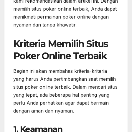
kami rekomendasikan dalam artikel ini. Dengan
memilih situs poker online terbaik, Anda dapat
menikmati permainan poker online dengan
nyaman dan tanpa khawatir.
Kriteria Memilih Situs
Poker Online Terbaik
Bagian ini akan membahas kriteria-kriteria
yang harus Anda pertimbangkan saat memilih
situs poker online terbaik. Dalam mencari situs
yang tepat, ada beberapa hal penting yang
perlu Anda perhatikan agar dapat bermain
dengan aman dan nyaman.
1. Keamanan