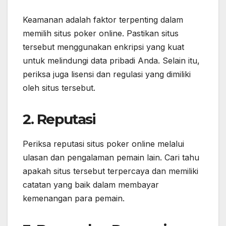
Keamanan adalah faktor terpenting dalam
memilih situs poker online. Pastikan situs
tersebut menggunakan enkripsi yang kuat
untuk melindungi data pribadi Anda. Selain itu,
periksa juga lisensi dan regulasi yang dimiliki
oleh situs tersebut.
2. Reputasi
Periksa reputasi situs poker online melalui
ulasan dan pengalaman pemain lain. Cari tahu
apakah situs tersebut terpercaya dan memiliki
catatan yang baik dalam membayar
kemenangan para pemain.