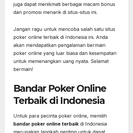
juga dapat menikmati berbagai macam bonus
dan promosi menarik di situs-situs ini.
Jangan ragu untuk mencoba salah satu situs
poker online terbaik di Indonesia ini. Anda
akan mendapatkan pengalaman bermain
poker online yang luar biasa dan kesempatan
untuk memenangkan uang nyata. Selamat
bermain!
Bandar Poker Online
Terbaik di Indonesia
Untuk para pecinta poker online, memilih
bandar poker online terbaik
di Indonesia
merupakan langkah penting untuk dapat