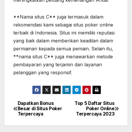
**Nama situs C** juga termasuk dalam
rekomendasi kami sebagai situs poker online
terbaik di Indonesia. Situs ini memiliki reputasi
yang baik dalam memberikan keadilan dalam
permainan kepada semua pemain. Selain itu,
**nama situs C** juga menawarkan metode
pembayaran yang terjamin dan layanan
pelanggan yang responsif.
Dapatkan Bonus
Top 5 Daftar Situs
Post
Besar di Situs Poker
Poker Online
Terpercaya
Terpercaya 2023
navigation