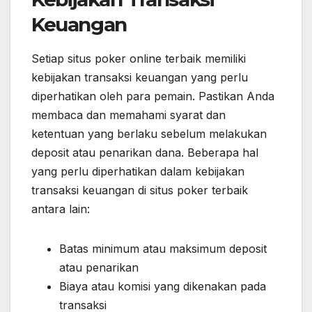
Keuangan
Setiap situs poker online terbaik memiliki
kebijakan transaksi keuangan yang perlu
diperhatikan oleh para pemain. Pastikan Anda
membaca dan memahami syarat dan
ketentuan yang berlaku sebelum melakukan
deposit atau penarikan dana. Beberapa hal
yang perlu diperhatikan dalam kebijakan
transaksi keuangan di situs poker terbaik
antara lain:
Batas minimum atau maksimum deposit
atau penarikan
Biaya atau komisi yang dikenakan pada
transaksi