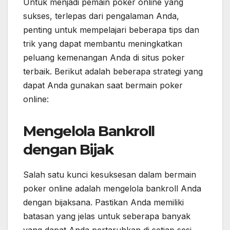
Untuk menjadi pemain poker online yang
sukses, terlepas dari pengalaman Anda,
penting untuk mempelajari beberapa tips dan
trik yang dapat membantu meningkatkan
peluang kemenangan Anda di situs poker
terbaik. Berikut adalah beberapa strategi yang
dapat Anda gunakan saat bermain poker
online:
Mengelola Bankroll
dengan Bijak
Salah satu kunci kesuksesan dalam bermain
poker online adalah mengelola bankroll Anda
dengan bijaksana. Pastikan Anda memiliki
batasan yang jelas untuk seberapa banyak
yang dapat Anda pertaruhkan di setiap sesi