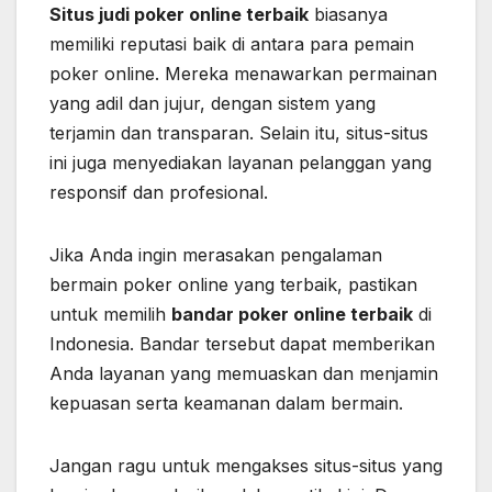
Situs judi poker online terbaik
biasanya
memiliki reputasi baik di antara para pemain
poker online. Mereka menawarkan permainan
yang adil dan jujur, dengan sistem yang
terjamin dan transparan. Selain itu, situs-situs
ini juga menyediakan layanan pelanggan yang
responsif dan profesional.
Jika Anda ingin merasakan pengalaman
bermain poker online yang terbaik, pastikan
untuk memilih
bandar poker online terbaik
di
Indonesia. Bandar tersebut dapat memberikan
Anda layanan yang memuaskan dan menjamin
kepuasan serta keamanan dalam bermain.
Jangan ragu untuk mengakses situs-situs yang