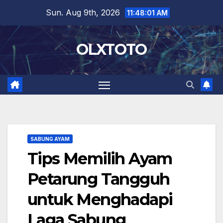
Skip
Sun. Aug 9th, 2026
11:48:02 AM
to
content
OLXTOTO
SABUNG AYAM
Tips Memilih Ayam
Petarung Tangguh
untuk Menghadapi
Laga Sabung