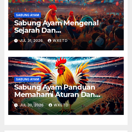
SABUNG AYAM
Sabung Ayam Mengenal
Sejarah Dan
Perkembangannya Di
JUL 31, 2026
WXETD
Berbagai Daerah Dengan
Gaya Santai
SABUNG AYAM
Sabung Ayam Panduan
Memahami Aturan Dan
Mekanisme Tradisional
JUL 30, 2026
WXETD
Dengan Mudah dan Seru