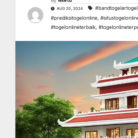
By
wxetd
#bandtogelartogel
AUG 20, 2024
#prediksitogelonline
,
#situstogelonlin
#togelonlineterbaik
,
#togelonlineterp