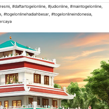
resmi
,
#daftartogelonline
,
#judionline
,
#maintogelonline
,
e
,
#togelonlinehadiahbesar
,
#togelonlineindonesia
,
ercaya