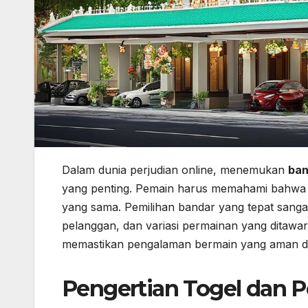
Dalam dunia perjudian online, menemukan
ban
yang penting. Pemain harus memahami bahwa
yang sama. Pemilihan bandar yang tepat sanga
pelanggan, dan variasi permainan yang ditaw
memastikan pengalaman bermain yang aman 
Pengertian Togel dan 