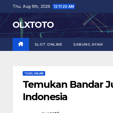
Skip
Thu. Aug 6th, 2026
12:11:21 AM
to
content
OLXTOTO
SLOT ONLINE
SABUNG AYAM
TOGEL ONLINE
Temukan Bandar Jud
Indonesia