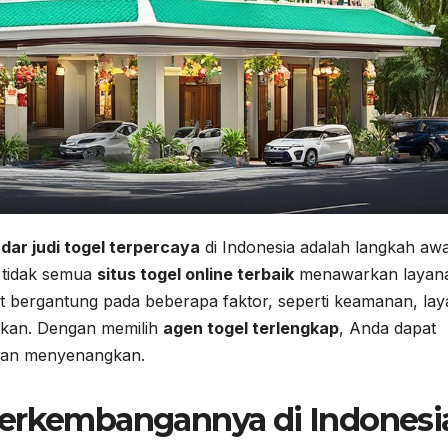
dar judi togel terpercaya
di Indonesia adalah langkah awa
 tidak semua
situs togel online terbaik
menawarkan layan
t bergantung pada beberapa faktor, seperti keamanan, la
arkan. Dengan memilih
agen togel terlengkap
, Anda dapat
dan menyenangkan.
Perkembangannya di Indonesi