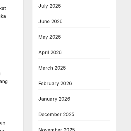
July 2026
kat
gka
June 2026
May 2026
April 2026
March 2026
g
yang
February 2026
January 2026
December 2025
kin
November 2025
ur