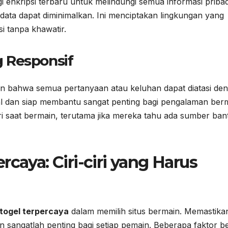
enkripsi terbaru untuk melindungi semua informasi pribad
ata dapat diminimalkan. Ini menciptakan lingkungan yang
 tanpa khawatir.
 Responsif
 bahwa semua pertanyaan atau keluhan dapat diatasi de
nal dan siap membantu sangat penting bagi pengalaman ber
i saat bermain, terutama jika mereka tahu ada sumber ban
caya: Ciri-ciri yang Harus
r togel terpercaya
dalam memilih situs bermain. Memastika
angatlah penting bagi setiap pemain. Beberapa faktor be