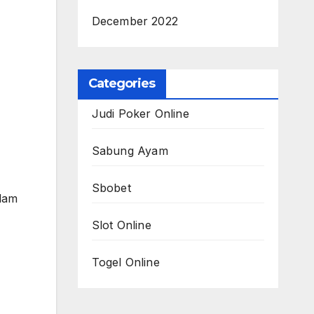
December 2022
Categories
Judi Poker Online
Sabung Ayam
Sbobet
lam
Slot Online
Togel Online