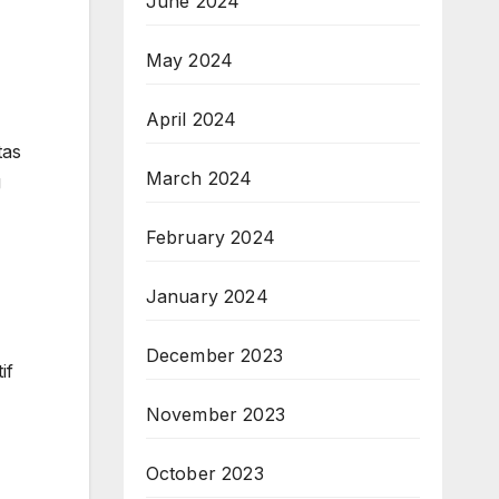
June 2024
May 2024
April 2024
tas
March 2024
g
February 2024
January 2024
December 2023
if
November 2023
October 2023