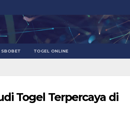
SBOBET
TOGEL ONLINE
i Togel Terpercaya di