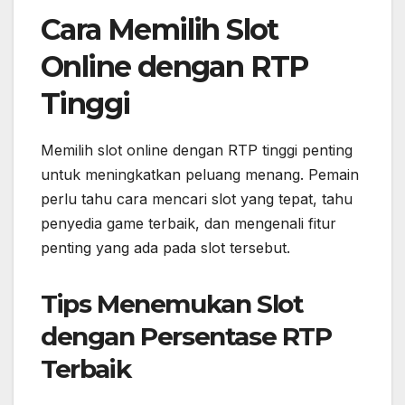
Cara Memilih Slot
Online dengan RTP
Tinggi
Memilih slot online dengan RTP tinggi penting
untuk meningkatkan peluang menang. Pemain
perlu tahu cara mencari slot yang tepat, tahu
penyedia game terbaik, dan mengenali fitur
penting yang ada pada slot tersebut.
Tips Menemukan Slot
dengan Persentase RTP
Terbaik