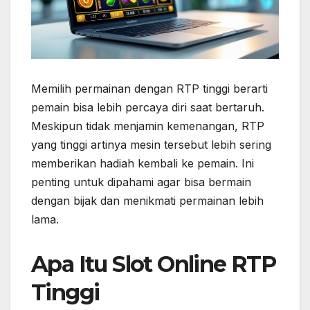
Memilih permainan dengan RTP tinggi berarti
pemain bisa lebih percaya diri saat bertaruh.
Meskipun tidak menjamin kemenangan, RTP
yang tinggi artinya mesin tersebut lebih sering
memberikan hadiah kembali ke pemain. Ini
penting untuk dipahami agar bisa bermain
dengan bijak dan menikmati permainan lebih
lama.
Apa Itu Slot Online RTP
Tinggi