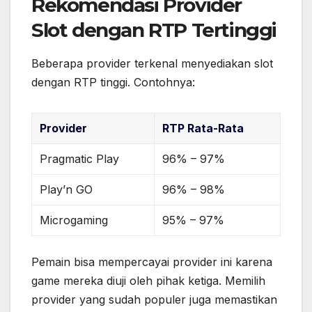
Rekomendasi Provider
Slot dengan RTP Tertinggi
Beberapa provider terkenal menyediakan slot
dengan RTP tinggi. Contohnya:
Provider
RTP Rata-Rata
Pragmatic Play
96% – 97%
Play’n GO
96% – 98%
Microgaming
95% – 97%
Pemain bisa mempercayai provider ini karena
game mereka diuji oleh pihak ketiga. Memilih
provider yang sudah populer juga memastikan