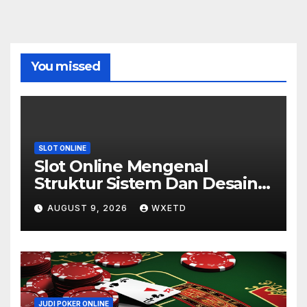
You missed
SLOT ONLINE
Slot Online Mengenal
Struktur Sistem Dan Desain
Game Berbasis Digital
AUGUST 9, 2026
WXETD
dengan Cara Mudah dan
Seru
JUDI POKER ONLINE