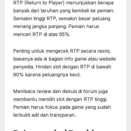
RTP (Return to Player) menunjukkan berapa
banyak dari taruhan yang kembali ke pemain.
Semakin tinggi RTP, semakin besar peluang
menang jangka panjang. Pemain harus
mencari RTP di atas 95%.
Penting untuk mengecek RTP secara resmi,
biasanya ada di bagian info game atau website
penyedia. Hindari slot dengan RTP di bawah
90% karena peluangnya kecil.
Membaca review dan diskusi di forum juga
membantu memilih slot dengan RTP tinggi.
Pemain harus fokus pada game yang sudah
terbukti adil dan transparan.