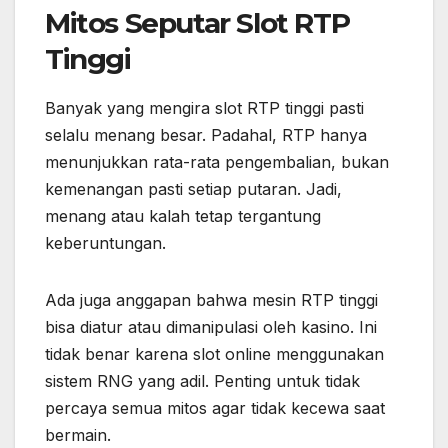
Mitos Seputar Slot RTP
Tinggi
Banyak yang mengira slot RTP tinggi pasti
selalu menang besar. Padahal, RTP hanya
menunjukkan rata-rata pengembalian, bukan
kemenangan pasti setiap putaran. Jadi,
menang atau kalah tetap tergantung
keberuntungan.
Ada juga anggapan bahwa mesin RTP tinggi
bisa diatur atau dimanipulasi oleh kasino. Ini
tidak benar karena slot online menggunakan
sistem RNG yang adil. Penting untuk tidak
percaya semua mitos agar tidak kecewa saat
bermain.