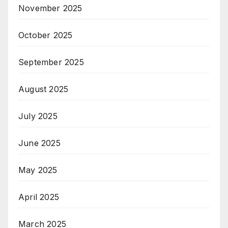
November 2025
October 2025
September 2025
August 2025
July 2025
June 2025
May 2025
April 2025
March 2025