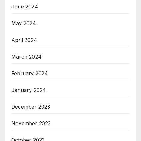
June 2024
May 2024
April 2024
March 2024
February 2024
January 2024
December 2023
November 2023
October 2023