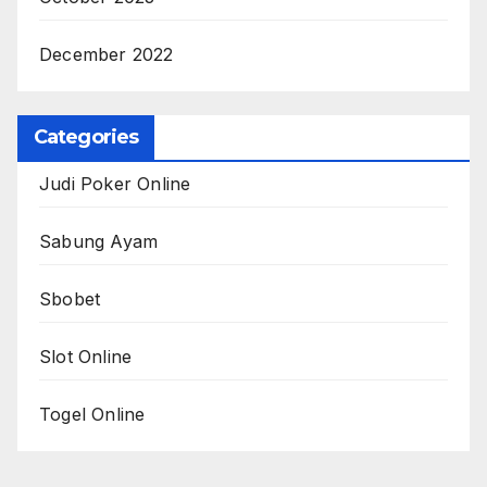
December 2022
Categories
Judi Poker Online
Sabung Ayam
Sbobet
Slot Online
Togel Online