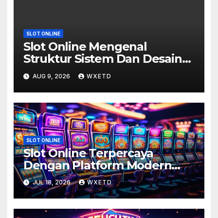
SLOT ONLINE
Slot Online Mengenal
Struktur Sistem Dan Desain
Game Berbasis Digital
AUG 9, 2026
WXETD
dengan Cara Mudah dan Seru
SLOT ONLINE
Slot Online Terpercaya
Dengan Platform Modern
Dan Game Terlengkap untuk
JUL 18, 2026
WXETD
Pengalaman Seru dan Aman