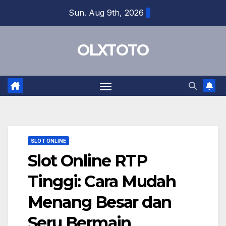
Skip
Sun. Aug 9th, 2026
to
content
OLXTOTO
SLOT ONLINE
Slot Online RTP
Tinggi: Cara Mudah
Menang Besar dan
Seru Bermain