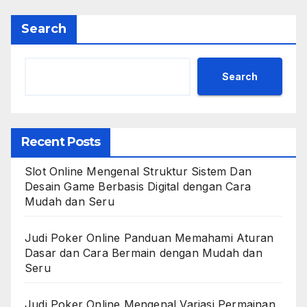
Search
Search
Recent Posts
Slot Online Mengenal Struktur Sistem Dan
Desain Game Berbasis Digital dengan Cara
Mudah dan Seru
Judi Poker Online Panduan Memahami Aturan
Dasar dan Cara Bermain dengan Mudah dan
Seru
Judi Poker Online Mengenal Variasi Permainan