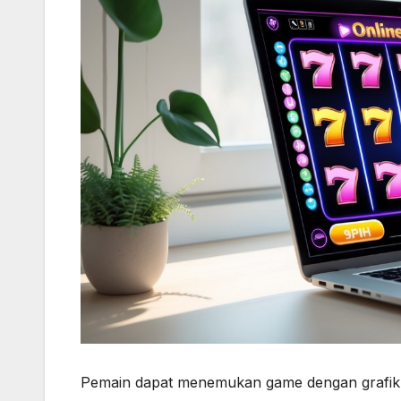
Pemain dapat menemukan game dengan grafik le