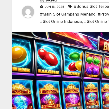
By
wxetd
#Bonus Slot Terbe
JUN 16, 2025
#Main Slot Gampang Menang
,
#Prov
#Slot Online Indonesia
,
#Slot Online