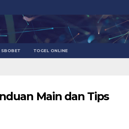
SBOBET
TOGEL ONLINE
Panduan Main dan Tips