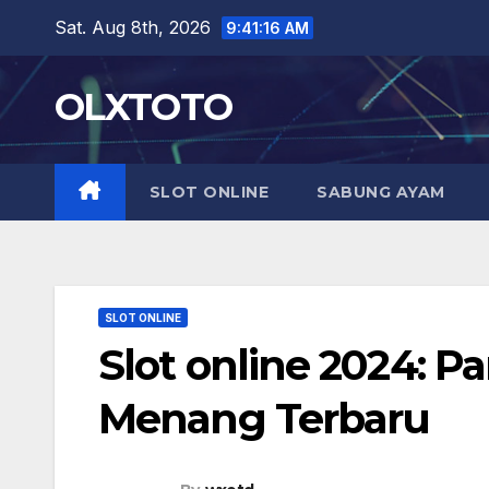
Skip
Sat. Aug 8th, 2026
9:41:17 AM
to
content
OLXTOTO
SLOT ONLINE
SABUNG AYAM
SLOT ONLINE
Slot online 2024: 
Menang Terbaru