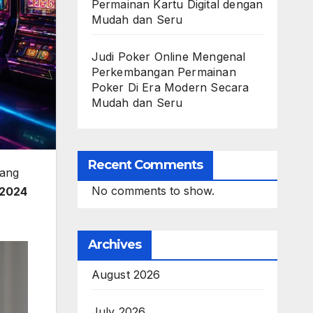
Permainan Kartu Digital dengan
Mudah dan Seru
Judi Poker Online Mengenal
Perkembangan Permainan
Poker Di Era Modern Secara
Mudah dan Seru
Recent Comments
rang
No comments to show.
 2024
Archives
August 2026
July 2026