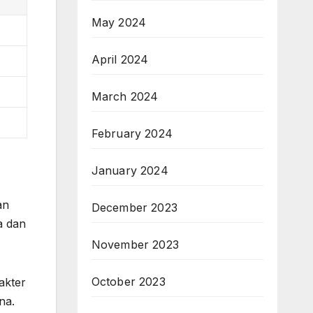
May 2024
April 2024
March 2024
February 2024
January 2024
an
December 2023
a dan
November 2023
October 2023
akter
na.