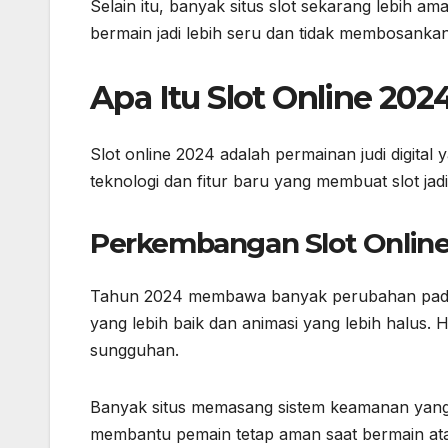
Selain itu, banyak situs slot sekarang lebih
bermain jadi lebih seru dan tidak membosankan
Apa Itu Slot Online 202
Slot online 2024 adalah permainan judi digital
teknologi dan fitur baru yang membuat slot jad
Perkembangan Slot Online
Tahun 2024 membawa banyak perubahan pada 
yang lebih baik dan animasi yang lebih halus. 
sungguhan.
Banyak situs memasang sistem keamanan yang can
membantu pemain tetap aman saat bermain ata