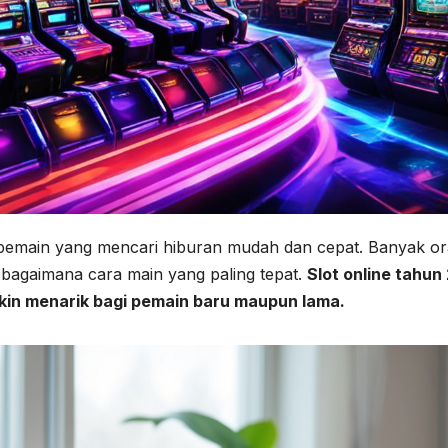
n pemain yang mencari hiburan mudah dan cepat. Banyak o
n bagaimana cara main yang paling tepat.
Slot online tahun
kin menarik bagi pemain baru maupun lama.