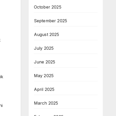
October 2025
September 2025
August 2025
k
July 2025
June 2025
May 2025
ik
April 2025
March 2025
ni