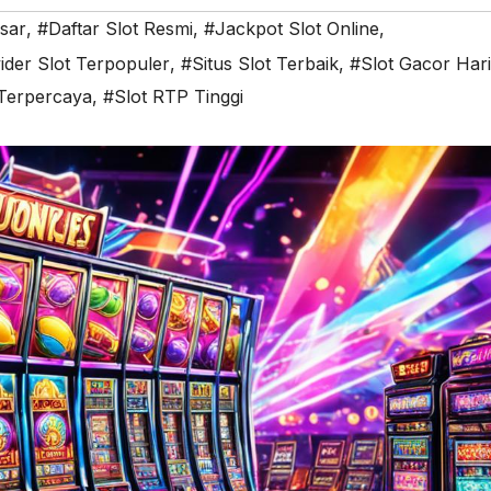
sar
,
#Daftar Slot Resmi
,
#Jackpot Slot Online
,
ider Slot Terpopuler
,
#Situs Slot Terbaik
,
#Slot Gacor Hari
 Terpercaya
,
#Slot RTP Tinggi