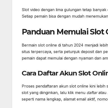
Slot video dengan lima gulungan tetap banyak 
Setiap pemain bisa dengan mudah menemukan t
Panduan Memulai Slot 
Bermain slot online di tahun 2024 menjadi leb
situs terpercaya, serta petunjuk deposit dan p
pemain dapat memulai dengan nyaman dan am
Cara Daftar Akun Slot Onli
Proses pendaftaran akun slot online kini lebi
slot yang diinginkan, lalu klik menu
daftar
atau
seperti nama lengkap, alamat email aktif, nom