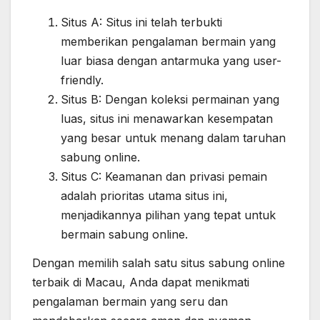
Situs A: Situs ini telah terbukti
memberikan pengalaman bermain yang
luar biasa dengan antarmuka yang user-
friendly.
Situs B: Dengan koleksi permainan yang
luas, situs ini menawarkan kesempatan
yang besar untuk menang dalam taruhan
sabung online.
Situs C: Keamanan dan privasi pemain
adalah prioritas utama situs ini,
menjadikannya pilihan yang tepat untuk
bermain sabung online.
Dengan memilih salah satu situs sabung online
terbaik di Macau, Anda dapat menikmati
pengalaman bermain yang seru dan