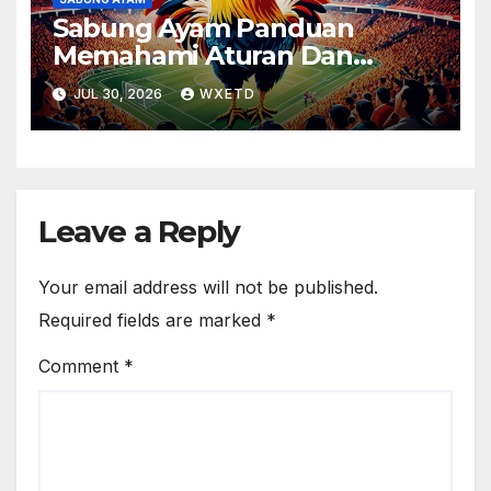
Sabung Ayam Panduan
Memahami Aturan Dan
Mekanisme Tradisional
JUL 30, 2026
WXETD
Dengan Mudah dan Seru
Leave a Reply
Your email address will not be published.
Required fields are marked
*
Comment
*