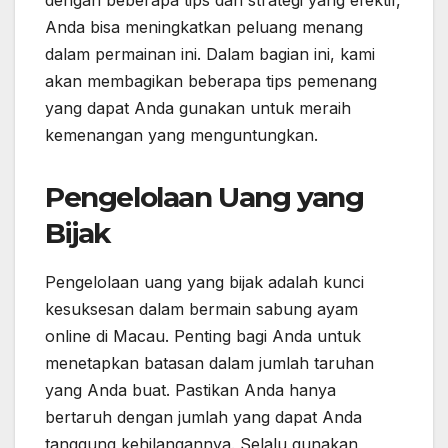
dengan beberapa tips dan strategi yang efektif,
Anda bisa meningkatkan peluang menang
dalam permainan ini. Dalam bagian ini, kami
akan membagikan beberapa tips pemenang
yang dapat Anda gunakan untuk meraih
kemenangan yang menguntungkan.
Pengelolaan Uang yang
Bijak
Pengelolaan uang yang bijak adalah kunci
kesuksesan dalam bermain sabung ayam
online di Macau. Penting bagi Anda untuk
menetapkan batasan dalam jumlah taruhan
yang Anda buat. Pastikan Anda hanya
bertaruh dengan jumlah yang dapat Anda
tanggung kehilangannya. Selalu gunakan