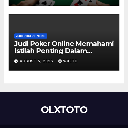
yang Ramah Pengguna
JUDI POKER ONLINE
Judi Poker Online Memahami
Istilah Penting Dalam
Permainan Kartu Digital
AUGUST 5, 2026
WXETD
dengan Mudah dan Seru
OLXTOTO