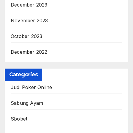
December 2023
November 2023
October 2023
December 2022
Categories
Judi Poker Online
Sabung Ayam
Sbobet