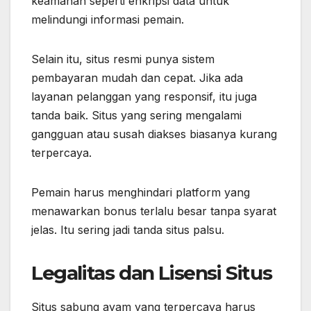
keamanan seperti enkripsi data untuk
melindungi informasi pemain.
Selain itu, situs resmi punya sistem
pembayaran mudah dan cepat. Jika ada
layanan pelanggan yang responsif, itu juga
tanda baik. Situs yang sering mengalami
gangguan atau susah diakses biasanya kurang
terpercaya.
Pemain harus menghindari platform yang
menawarkan bonus terlalu besar tanpa syarat
jelas. Itu sering jadi tanda situs palsu.
Legalitas dan Lisensi Situs
Situs sabung ayam yang terpercaya harus