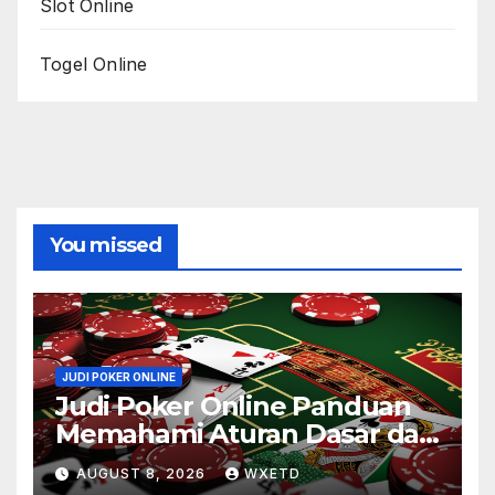
Slot Online
Togel Online
You missed
JUDI POKER ONLINE
Judi Poker Online Panduan
Memahami Aturan Dasar dan
Cara Bermain dengan Mudah
AUGUST 8, 2026
WXETD
dan Seru