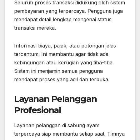
Seluruh proses transaksi didukung oleh sistem
pembayaran yang terpercaya. Pengguna juga
mendapat detail lengkap mengenai status
transaksi mereka.
Informasi biaya, pajak, atau potongan jelas
tercantum. Ini membantu agar tidak ada
kebingungan atau kerugian yang tiba-tiba.
Sistem ini menjamin semua pengguna
mendapat proses yang adil dan terbuka.
Layanan Pelanggan
Profesional
Layanan pelanggan di sabung ayam
terpercaya siap membantu setiap saat. Timnya