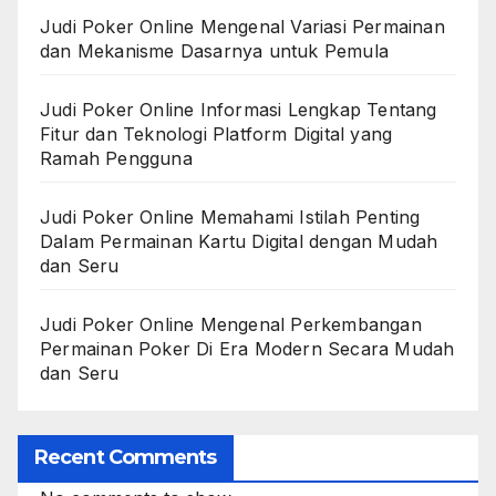
Judi Poker Online Mengenal Variasi Permainan
dan Mekanisme Dasarnya untuk Pemula
Judi Poker Online Informasi Lengkap Tentang
Fitur dan Teknologi Platform Digital yang
Ramah Pengguna
Judi Poker Online Memahami Istilah Penting
Dalam Permainan Kartu Digital dengan Mudah
dan Seru
Judi Poker Online Mengenal Perkembangan
Permainan Poker Di Era Modern Secara Mudah
dan Seru
Recent Comments