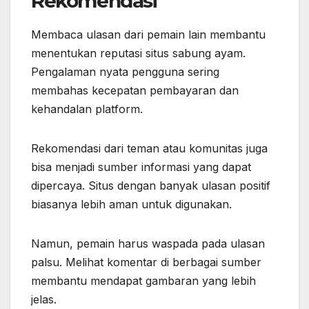
Rekomendasi
Membaca ulasan dari pemain lain membantu
menentukan reputasi situs sabung ayam.
Pengalaman nyata pengguna sering
membahas kecepatan pembayaran dan
kehandalan platform.
Rekomendasi dari teman atau komunitas juga
bisa menjadi sumber informasi yang dapat
dipercaya. Situs dengan banyak ulasan positif
biasanya lebih aman untuk digunakan.
Namun, pemain harus waspada pada ulasan
palsu. Melihat komentar di berbagai sumber
membantu mendapat gambaran yang lebih
jelas.