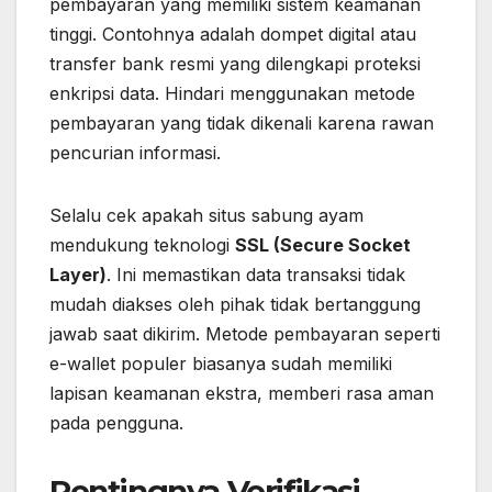
pembayaran yang memiliki sistem keamanan
tinggi. Contohnya adalah dompet digital atau
transfer bank resmi yang dilengkapi proteksi
enkripsi data. Hindari menggunakan metode
pembayaran yang tidak dikenali karena rawan
pencurian informasi.
Selalu cek apakah situs sabung ayam
mendukung teknologi
SSL (Secure Socket
Layer)
. Ini memastikan data transaksi tidak
mudah diakses oleh pihak tidak bertanggung
jawab saat dikirim. Metode pembayaran seperti
e-wallet populer biasanya sudah memiliki
lapisan keamanan ekstra, memberi rasa aman
pada pengguna.
Pentingnya Verifikasi