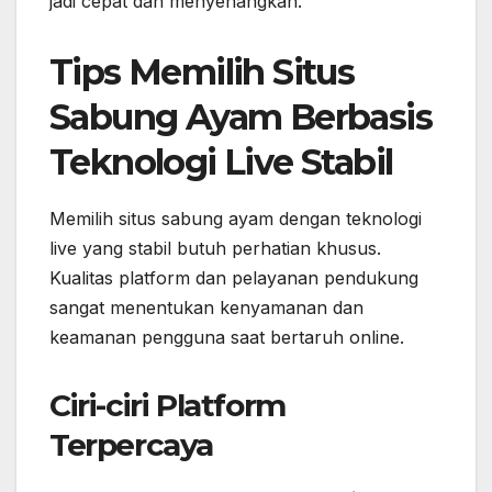
jadi cepat dan menyenangkan.
Tips Memilih Situs
Sabung Ayam Berbasis
Teknologi Live Stabil
Memilih situs sabung ayam dengan teknologi
live yang stabil butuh perhatian khusus.
Kualitas platform dan pelayanan pendukung
sangat menentukan kenyamanan dan
keamanan pengguna saat bertaruh online.
Ciri-ciri Platform
Terpercaya