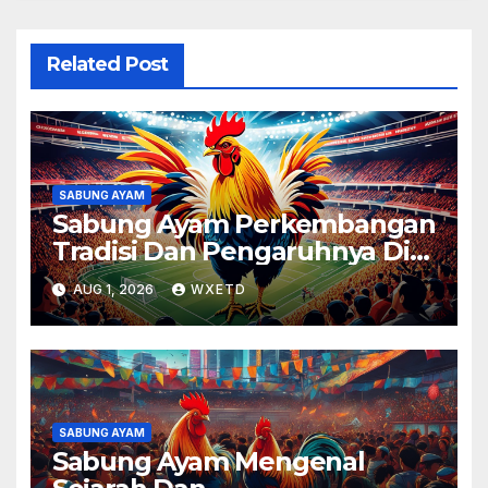
Related Post
SABUNG AYAM
Sabung Ayam Perkembangan
Tradisi Dan Pengaruhnya Di
Era Digital: Melestarikan
AUG 1, 2026
WXETD
Budaya Dengan Sentuhan
Modern
SABUNG AYAM
Sabung Ayam Mengenal