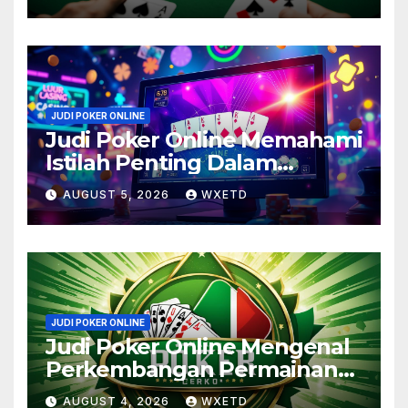
yang Ramah Pengguna
JUDI POKER ONLINE
Judi Poker Online Memahami
Istilah Penting Dalam
Permainan Kartu Digital
AUGUST 5, 2026
WXETD
dengan Mudah dan Seru
JUDI POKER ONLINE
Judi Poker Online Mengenal
Perkembangan Permainan
Poker Di Era Modern Secara
AUGUST 4, 2026
WXETD