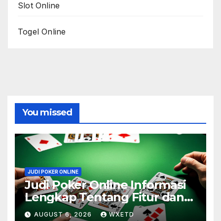
Slot Online
Togel Online
You missed
JUDI POKER ONLINE
Judi Poker Online Informasi
Lengkap Tentang Fitur dan
Teknologi Platform Digital
AUGUST 6, 2026
WXETD