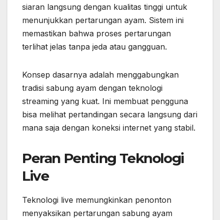
siaran langsung dengan kualitas tinggi untuk
menunjukkan pertarungan ayam. Sistem ini
memastikan bahwa proses pertarungan
terlihat jelas tanpa jeda atau gangguan.
Konsep dasarnya adalah menggabungkan
tradisi sabung ayam dengan teknologi
streaming yang kuat. Ini membuat pengguna
bisa melihat pertandingan secara langsung dari
mana saja dengan koneksi internet yang stabil.
Peran Penting Teknologi
Live
Teknologi live memungkinkan penonton
menyaksikan pertarungan sabung ayam