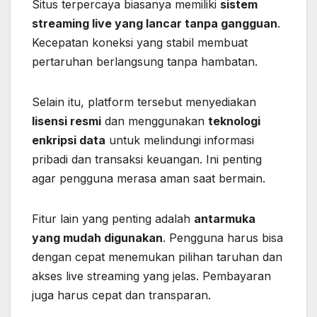
Situs terpercaya biasanya memiliki
sistem
streaming live yang lancar tanpa gangguan
.
Kecepatan koneksi yang stabil membuat
pertaruhan berlangsung tanpa hambatan.
Selain itu, platform tersebut menyediakan
lisensi resmi
dan menggunakan
teknologi
enkripsi data
untuk melindungi informasi
pribadi dan transaksi keuangan. Ini penting
agar pengguna merasa aman saat bermain.
Fitur lain yang penting adalah
antarmuka
yang mudah digunakan
. Pengguna harus bisa
dengan cepat menemukan pilihan taruhan dan
akses live streaming yang jelas. Pembayaran
juga harus cepat dan transparan.