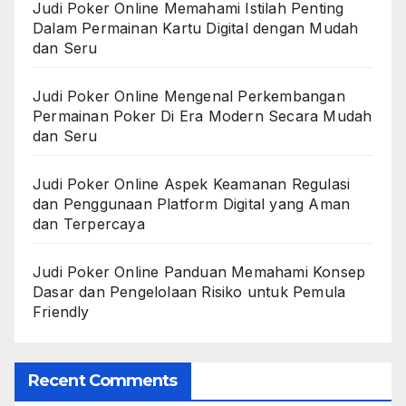
Judi Poker Online Memahami Istilah Penting
Dalam Permainan Kartu Digital dengan Mudah
dan Seru
Judi Poker Online Mengenal Perkembangan
Permainan Poker Di Era Modern Secara Mudah
dan Seru
Judi Poker Online Aspek Keamanan Regulasi
dan Penggunaan Platform Digital yang Aman
dan Terpercaya
Judi Poker Online Panduan Memahami Konsep
Dasar dan Pengelolaan Risiko untuk Pemula
Friendly
Recent Comments