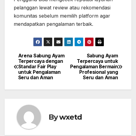
pelanggan lewat review atau rekomendasi
komunitas sebelum memilih platform agar
mendapatkan pengalaman terbaik.
Arena Sabung Ayam
Sabung Ayam
Post
Terpercaya dengan
Terpercaya untuk
Standar Fair Play
Pengalaman Bermain
navigation
untuk Pengalaman
Profesional yang
Seru dan Aman
Seru dan Aman
By
wxetd