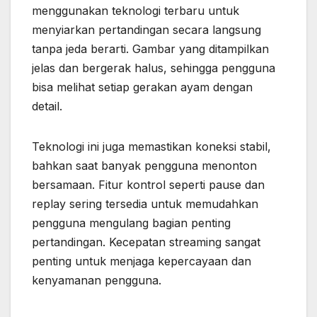
menggunakan teknologi terbaru untuk
menyiarkan pertandingan secara langsung
tanpa jeda berarti. Gambar yang ditampilkan
jelas dan bergerak halus, sehingga pengguna
bisa melihat setiap gerakan ayam dengan
detail.
Teknologi ini juga memastikan koneksi stabil,
bahkan saat banyak pengguna menonton
bersamaan. Fitur kontrol seperti pause dan
replay sering tersedia untuk memudahkan
pengguna mengulang bagian penting
pertandingan. Kecepatan streaming sangat
penting untuk menjaga kepercayaan dan
kenyamanan pengguna.