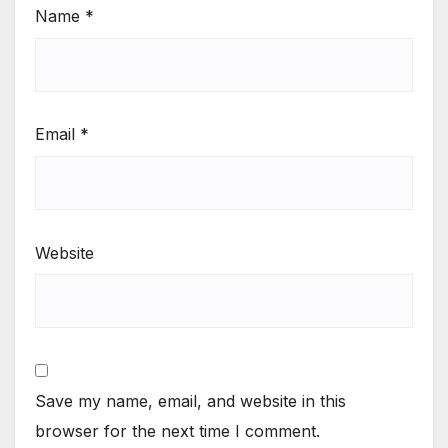
Name
*
Email
*
Website
Save my name, email, and website in this
browser for the next time I comment.