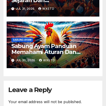
Sejarah Dan
Perkembangannya Di
JUL 31, 2026
WXETD
Berbagai Daerah Dengan
Gaya Santai
SABUNG AYAM
Sabung Ayam Panduan
Memahami Aturan Dan
Mekanisme Tradisional
JUL 30, 2026
WXETD
Dengan Mudah dan Seru
Leave a Reply
Your email address will not be published.