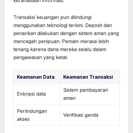
kerahasiaan informasi.
Transaksi keuangan pun dilindungi
menggunakan teknologi terkini. Deposit dan
penarikan dilakukan dengan sistem aman yang
mencegah penipuan. Pemain merasa lebih
tenang karena dana mereka selalu dalam
pengawasan yang ketat.
Keamanan Data
Keamanan Transaksi
Sistem pembayaran
Enkripsi data
aman
Perlindungan
Verifikasi ganda
akses