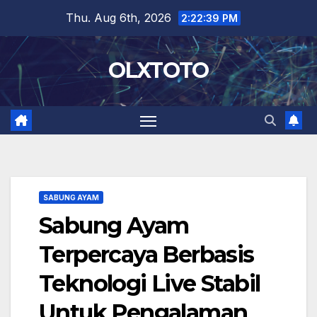
Skip
Thu. Aug 6th, 2026
2:22:40 PM
to
content
OLXTOTO
SABUNG AYAM
Sabung Ayam
Terpercaya Berbasis
Teknologi Live Stabil
Untuk Pengalaman