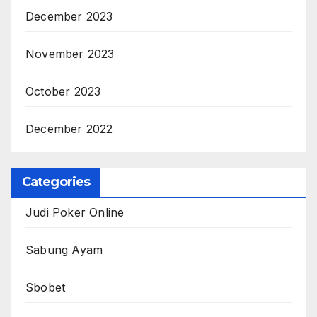
December 2023
November 2023
October 2023
December 2022
Categories
Judi Poker Online
Sabung Ayam
Sbobet