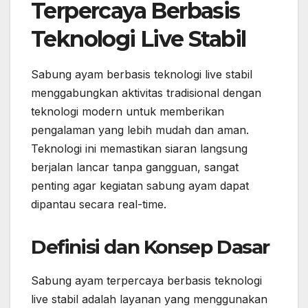
Terpercaya Berbasis
Teknologi Live Stabil
Sabung ayam berbasis teknologi live stabil
menggabungkan aktivitas tradisional dengan
teknologi modern untuk memberikan
pengalaman yang lebih mudah dan aman.
Teknologi ini memastikan siaran langsung
berjalan lancar tanpa gangguan, sangat
penting agar kegiatan sabung ayam dapat
dipantau secara real-time.
Definisi dan Konsep Dasar
Sabung ayam terpercaya berbasis teknologi
live stabil adalah layanan yang menggunakan