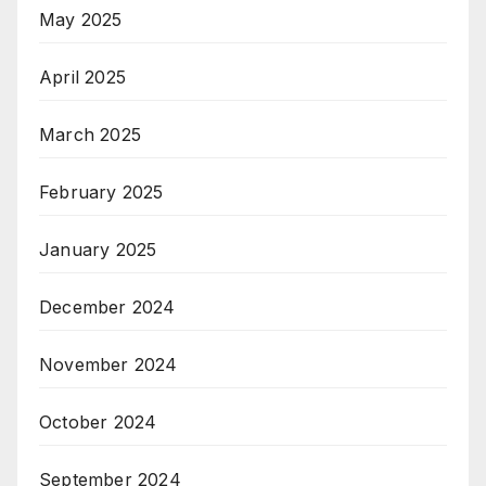
May 2025
April 2025
March 2025
February 2025
January 2025
December 2024
November 2024
October 2024
September 2024