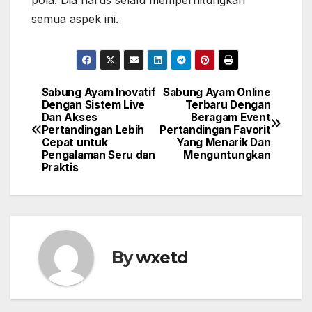
pola. Dia harus selalu memperhitungkan
semua aspek ini.
Sabung Ayam Inovatif
Sabung Ayam Online
Post
Dengan Sistem Live
Terbaru Dengan
Dan Akses
Beragam Event
navigation
Pertandingan Lebih
Pertandingan Favorit
Cepat untuk
Yang Menarik Dan
Pengalaman Seru dan
Menguntungkan
Praktis
By
wxetd