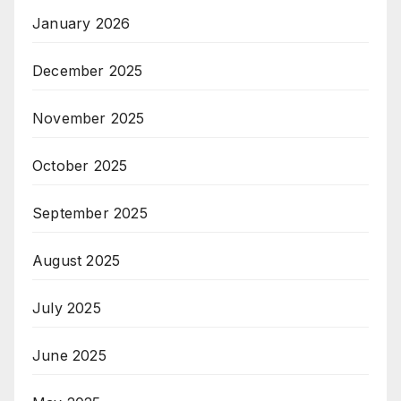
January 2026
December 2025
November 2025
October 2025
September 2025
August 2025
July 2025
June 2025