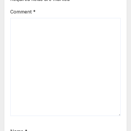
Comment
*