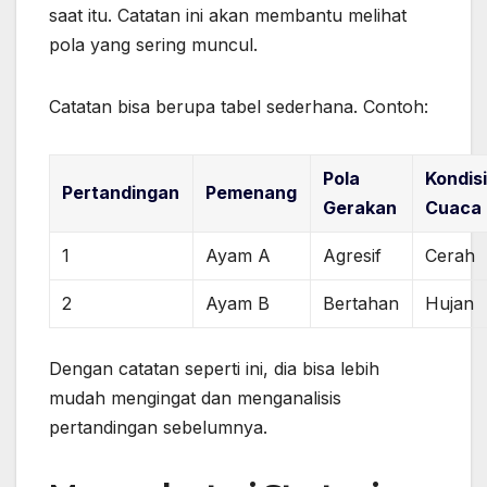
saat itu. Catatan ini akan membantu melihat
pola yang sering muncul.
Catatan bisa berupa tabel sederhana. Contoh:
Pola
Kondis
Pertandingan
Pemenang
Gerakan
Cuaca
1
Ayam A
Agresif
Cerah
2
Ayam B
Bertahan
Hujan
Dengan catatan seperti ini, dia bisa lebih
mudah mengingat dan menganalisis
pertandingan sebelumnya.