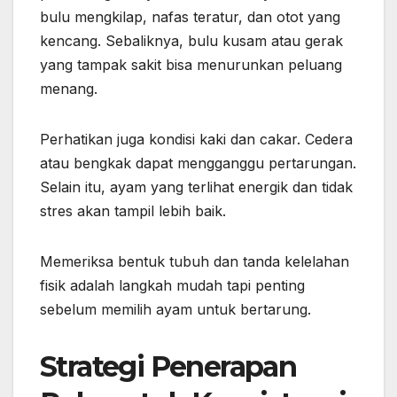
bulu mengkilap, nafas teratur, dan otot yang
kencang. Sebaliknya, bulu kusam atau gerak
yang tampak sakit bisa menurunkan peluang
menang.
Perhatikan juga kondisi kaki dan cakar. Cedera
atau bengkak dapat mengganggu pertarungan.
Selain itu, ayam yang terlihat energik dan tidak
stres akan tampil lebih baik.
Memeriksa bentuk tubuh dan tanda kelelahan
fisik adalah langkah mudah tapi penting
sebelum memilih ayam untuk bertarung.
Strategi Penerapan