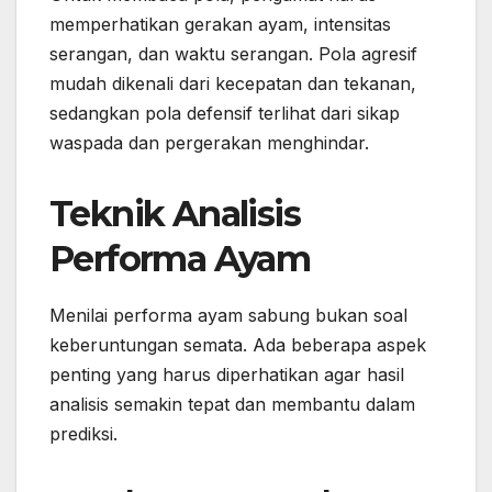
memperhatikan gerakan ayam, intensitas
serangan, dan waktu serangan. Pola agresif
mudah dikenali dari kecepatan dan tekanan,
sedangkan pola defensif terlihat dari sikap
waspada dan pergerakan menghindar.
Teknik Analisis
Performa Ayam
Menilai performa ayam sabung bukan soal
keberuntungan semata. Ada beberapa aspek
penting yang harus diperhatikan agar hasil
analisis semakin tepat dan membantu dalam
prediksi.