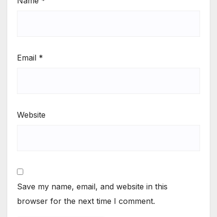
Name
*
Email
*
Website
Save my name, email, and website in this
browser for the next time I comment.