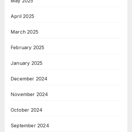
May 2025
April 2025
March 2025
February 2025
January 2025
December 2024
November 2024
October 2024
September 2024