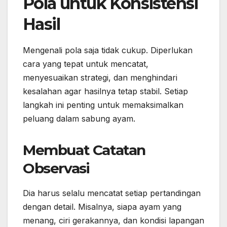
Pola untuk Konsistensi
Hasil
Mengenali pola saja tidak cukup. Diperlukan
cara yang tepat untuk mencatat,
menyesuaikan strategi, dan menghindari
kesalahan agar hasilnya tetap stabil. Setiap
langkah ini penting untuk memaksimalkan
peluang dalam sabung ayam.
Membuat Catatan
Observasi
Dia harus selalu mencatat setiap pertandingan
dengan detail. Misalnya, siapa ayam yang
menang, ciri gerakannya, dan kondisi lapangan