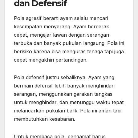
dan Defensif
Pola agresif berarti ayam selalu mencari
kesempatan menyerang. Ayam bergerak
cepat, mengejar lawan dengan serangan
terbuka dan banyak pukulan langsung. Pola ini
berisiko karena bisa menguras tenaga tapi juga
cepat mengakhiri pertandingan.
Pola defensif justru sebaliknya. Ayam yang
bermain defensif lebih banyak menghindari
serangan, menggunakan gerakan tangkas
untuk menghindar, dan menunggu waktu tepat
melancarkan pukulan balik. Pola ini aman tapi
membutuhkan kesabaran.
Untuk membaca pola, pengamat harus