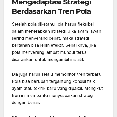
Mengadaptasi Strategi
Berdasarkan Tren Pola
Setelah pola diketahui, dia harus fleksibel
dalam menerapkan strategi. Jika ayam lawan
sering menyerang cepat, maka strategi
bertahan bisa lebih efektif. Sebaliknya, jika
pola menyerang lambat muncul terus,
disarankan untuk mengambil inisiatif.
Dia juga harus selalu memonitor tren terbaru.
Pola bisa berubah tergantung kondisi fisik
ayam atau teknik baru yang dipakai. Mengikuti
tren ini membantu menyesuaikan strategi
dengan benar.