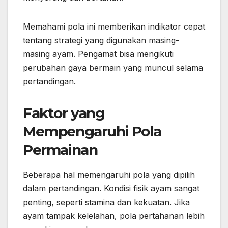
Memahami pola ini memberikan indikator cepat
tentang strategi yang digunakan masing-
masing ayam. Pengamat bisa mengikuti
perubahan gaya bermain yang muncul selama
pertandingan.
Faktor yang
Mempengaruhi Pola
Permainan
Beberapa hal memengaruhi pola yang dipilih
dalam pertandingan. Kondisi fisik ayam sangat
penting, seperti stamina dan kekuatan. Jika
ayam tampak kelelahan, pola pertahanan lebih