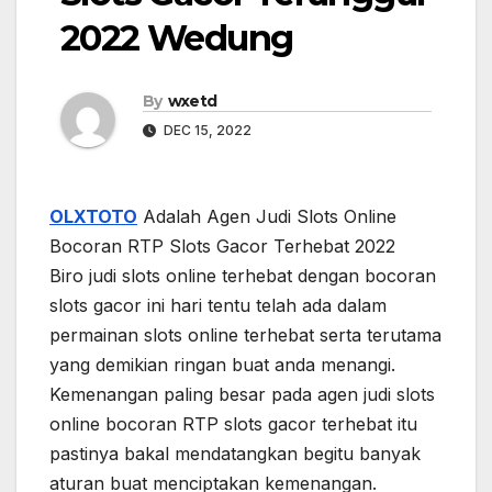
2022 Wedung
By
wxetd
DEC 15, 2022
OLXTOTO
Adalah Agen Judi Slots Online
Bocoran RTP Slots Gacor Terhebat 2022
Biro judi slots online terhebat dengan bocoran
slots gacor ini hari tentu telah ada dalam
permainan slots online terhebat serta terutama
yang demikian ringan buat anda menangi.
Kemenangan paling besar pada agen judi slots
online bocoran RTP slots gacor terhebat itu
pastinya bakal mendatangkan begitu banyak
aturan buat menciptakan kemenangan.