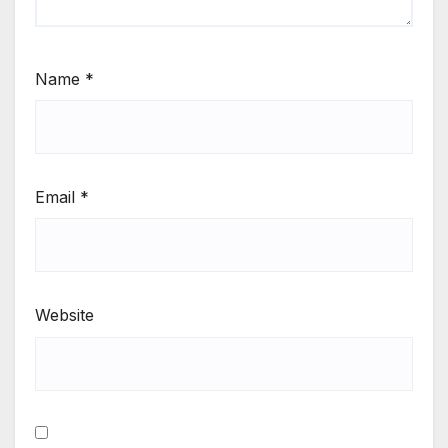
Name
*
Email
*
Website