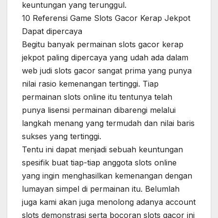
keuntungan yang terunggul.
10 Referensi Game Slots Gacor Kerap Jekpot
Dapat dipercaya
Begitu banyak permainan slots gacor kerap
jekpot paling dipercaya yang udah ada dalam
web judi slots gacor sangat prima yang punya
nilai rasio kemenangan tertinggi. Tiap
permainan slots online itu tentunya telah
punya lisensi permainan dibarengi melalui
langkah menang yang termudah dan nilai baris
sukses yang tertinggi.
Tentu ini dapat menjadi sebuah keuntungan
spesifik buat tiap-tiap anggota slots online
yang ingin menghasilkan kemenangan dengan
lumayan simpel di permainan itu. Belumlah
juga kami akan juga menolong adanya account
slots demonstrasi serta bocoran slots gacor ini