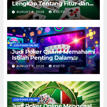
Lengkap Tentang Fitur dan
Teknologi Platform Digital
AUGUST 6, 2026
WXETD
yang Ramah Pengguna
JUDI POKER ONLINE
Judi Poker Online Memahami
Istilah Penting Dalam
Permainan Kartu Digital
AUGUST 5, 2026
WXETD
dengan Mudah dan Seru
JUDI POKER ONLINE
Judi Poker Online Mengenal