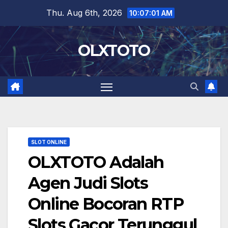
Skip
Thu. Aug 6th, 2026
10:07:02 AM
to
content
OLXTOTO
SLOT ONLINE
OLXTOTO Adalah
Agen Judi Slots
Online Bocoran RTP
Slots Gacor Terunggul