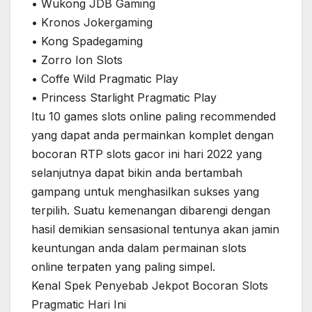
• Wukong JDB Gaming
• Kronos Jokergaming
• Kong Spadegaming
• Zorro Ion Slots
• Coffe Wild Pragmatic Play
• Princess Starlight Pragmatic Play
Itu 10 games slots online paling recommended
yang dapat anda permainkan komplet dengan
bocoran RTP slots gacor ini hari 2022 yang
selanjutnya dapat bikin anda bertambah
gampang untuk menghasilkan sukses yang
terpilih. Suatu kemenangan dibarengi dengan
hasil demikian sensasional tentunya akan jamin
keuntungan anda dalam permainan slots
online terpaten yang paling simpel.
Kenal Spek Penyebab Jekpot Bocoran Slots
Pragmatic Hari Ini