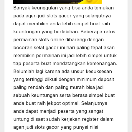
Banyak keunggulan yang bisa anda temukan
pada agen judi slots gacor yang selanjutnya
dapat membikin anda lebih simpel buat raih
keuntungan yang berlebihan. Beberapa ratus
permainan slots online dibarengi dengan
bocoran selat gacor ini hari paling tepat akan
membikin permainan ini jadi lebih simpel untuk
tiap peserta buat mendatangkan kemenangan.
Belumlah lagi karena ada unsur kesuksesan
yang tertinggi diikuti dengan minimum deposit
paling rendah dan paling murah bisa jadi
sebuah keuntungan serta berasa simpel buat
anda buat raih jekpot optimal. Selanjutnya
anda dapat menjadi peserta yang sangat
untung di saat sudah kerjakan register dalam
agen judi slots gacor yang punyai nilai