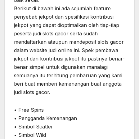
baik sekali.
Berikut di bawah ini ada sejumlah feature
penyebab jekpot dan spesifikasi kontribusi
jekpot yang dapat dioptimalkan oleh tiap-tiap
peserta judi slots gacor serta sudah
mendaftarkan ataupun mendeposit slots gacor
dalam website judi online ini. Spek pembawa
jekpot dan kontribusi jekpot itu pastinya benar-
benar simpel untuk digunakan manalagi
semuanya itu terhitung pembaruan yang kami
beri buat memberi kemenangan buat anggota
judi slots gacor.
• Free Spins
• Pengganda Kemenangan
• Simbol Scatter
• Simbol Wild