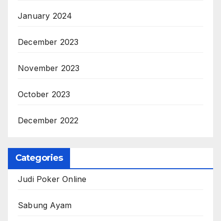
January 2024
December 2023
November 2023
October 2023
December 2022
Categories
Judi Poker Online
Sabung Ayam