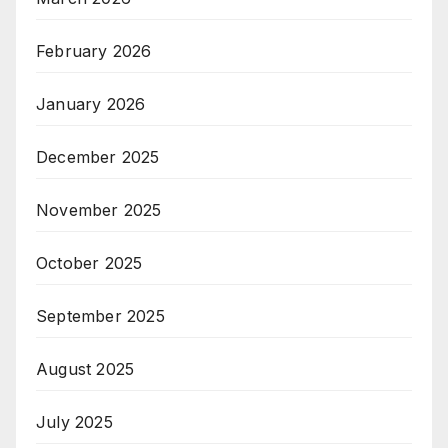
February 2026
January 2026
December 2025
November 2025
October 2025
September 2025
August 2025
July 2025