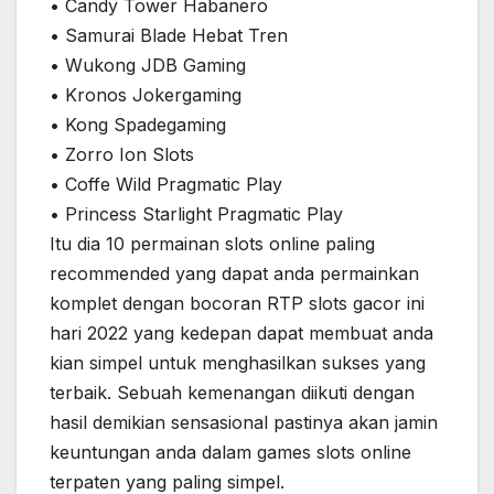
• Candy Tower Habanero
• Samurai Blade Hebat Tren
• Wukong JDB Gaming
• Kronos Jokergaming
• Kong Spadegaming
• Zorro Ion Slots
• Coffe Wild Pragmatic Play
• Princess Starlight Pragmatic Play
Itu dia 10 permainan slots online paling
recommended yang dapat anda permainkan
komplet dengan bocoran RTP slots gacor ini
hari 2022 yang kedepan dapat membuat anda
kian simpel untuk menghasilkan sukses yang
terbaik. Sebuah kemenangan diikuti dengan
hasil demikian sensasional pastinya akan jamin
keuntungan anda dalam games slots online
terpaten yang paling simpel.