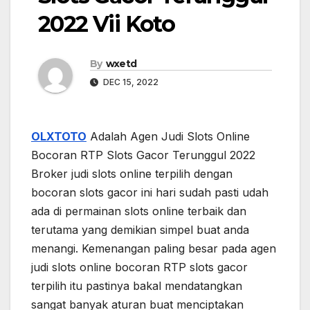
2022 Vii Koto
By
wxetd
DEC 15, 2022
OLXTOTO
Adalah Agen Judi Slots Online
Bocoran RTP Slots Gacor Terunggul 2022
Broker judi slots online terpilih dengan
bocoran slots gacor ini hari sudah pasti udah
ada di permainan slots online terbaik dan
terutama yang demikian simpel buat anda
menangi. Kemenangan paling besar pada agen
judi slots online bocoran RTP slots gacor
terpilih itu pastinya bakal mendatangkan
sangat banyak aturan buat menciptakan