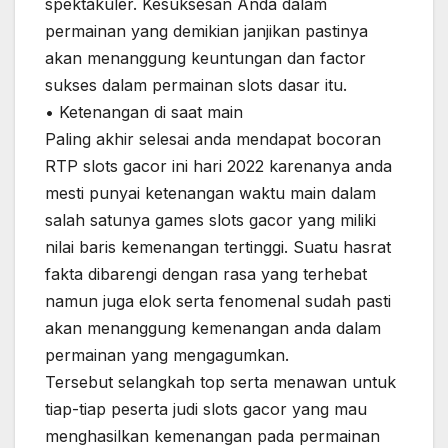
spektakuler. Kesuksesan Anda dalam
permainan yang demikian janjikan pastinya
akan menanggung keuntungan dan factor
sukses dalam permainan slots dasar itu.
• Ketenangan di saat main
Paling akhir selesai anda mendapat bocoran
RTP slots gacor ini hari 2022 karenanya anda
mesti punyai ketenangan waktu main dalam
salah satunya games slots gacor yang miliki
nilai baris kemenangan tertinggi. Suatu hasrat
fakta dibarengi dengan rasa yang terhebat
namun juga elok serta fenomenal sudah pasti
akan menanggung kemenangan anda dalam
permainan yang mengagumkan.
Tersebut selangkah top serta menawan untuk
tiap-tiap peserta judi slots gacor yang mau
menghasilkan kemenangan pada permainan