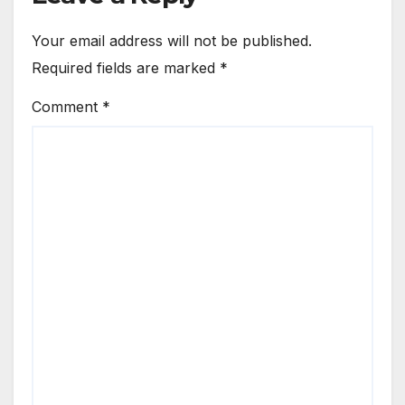
Your email address will not be published.
Required fields are marked
*
Comment
*