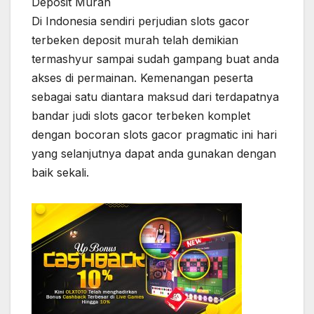
Deposit Murah
Di Indonesia sendiri perjudian slots gacor
terbeken deposit murah telah demikian
termashyur sampai sudah gampang buat anda
akses di permainan. Kemenangan peserta
sebagai satu diantara maksud dari terdapatnya
bandar judi slots gacor terbeken komplet
dengan bocoran slots gacor pragmatic ini hari
yang selanjutnya dapat anda gunakan dengan
baik sekali.