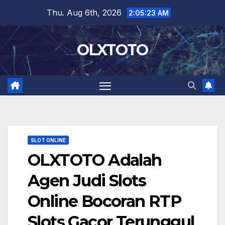
Skip
Thu. Aug 6th, 2026
2:05:24 AM
to
content
OLXTOTO
SLOT ONLINE
OLXTOTO Adalah
Agen Judi Slots
Online Bocoran RTP
Slots Gacor Terunggul