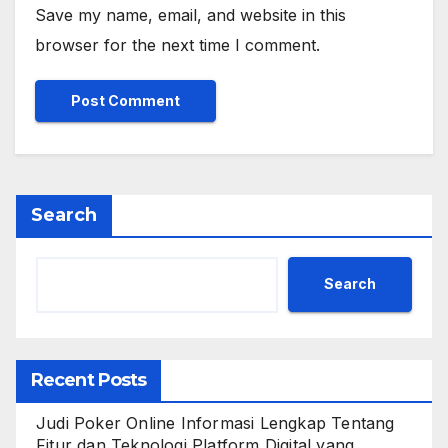
Save my name, email, and website in this
browser for the next time I comment.
Search
Search
Recent Posts
Judi Poker Online Informasi Lengkap Tentang
Fitur dan Teknologi Platform Digital yang