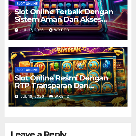
SLOT ONLINE
Slot Online Terbaik Dengan
Sistem Aman Dan Akses
Cepat untuk Pengalaman
JUL 17, 2026
WXETD
Bermain Tanpa Hambatan
SLOT ONLINE
Slot Online Resmi Dengan
RTP Transparan Dan
Permainan Populer untuk
JUL 16, 2026
WXETD
Pengalaman Seru dan Jujur
Leave a Reply