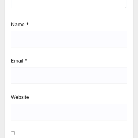
Name
*
Email
*
Website