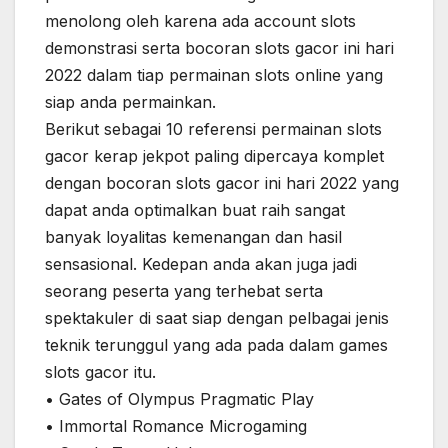
menolong oleh karena ada account slots
demonstrasi serta bocoran slots gacor ini hari
2022 dalam tiap permainan slots online yang
siap anda permainkan.
Berikut sebagai 10 referensi permainan slots
gacor kerap jekpot paling dipercaya komplet
dengan bocoran slots gacor ini hari 2022 yang
dapat anda optimalkan buat raih sangat
banyak loyalitas kemenangan dan hasil
sensasional. Kedepan anda akan juga jadi
seorang peserta yang terhebat serta
spektakuler di saat siap dengan pelbagai jenis
teknik terunggul yang ada pada dalam games
slots gacor itu.
• Gates of Olympus Pragmatic Play
• Immortal Romance Microgaming