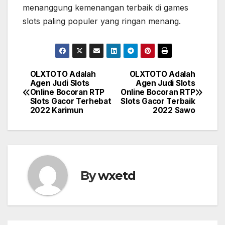
menanggung kemenangan terbaik di games
slots paling populer yang ringan menang.
OLXTOTO Adalah
OLXTOTO Adalah
Post
Agen Judi Slots
Agen Judi Slots
Online Bocoran RTP
Online Bocoran RTP
navigation
Slots Gacor Terhebat
Slots Gacor Terbaik
2022 Karimun
2022 Sawo
By
wxetd