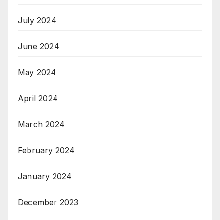
July 2024
June 2024
May 2024
April 2024
March 2024
February 2024
January 2024
December 2023