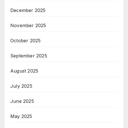
December 2025
November 2025
October 2025
September 2025
August 2025
July 2025
June 2025
May 2025