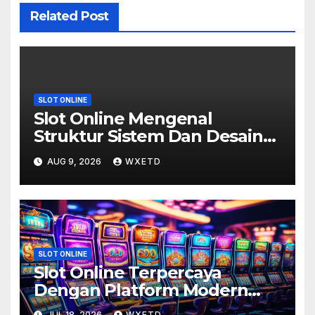
Related Post
SLOT ONLINE
Slot Online Mengenal
Struktur Sistem Dan Desain
Game Berbasis Digital
AUG 9, 2026
WXETD
dengan Cara Mudah dan Seru
SLOT ONLINE
Slot Online Terpercaya
Dengan Platform Modern
Dan Game Terlengkap untuk
JUL 18, 2026
WXETD