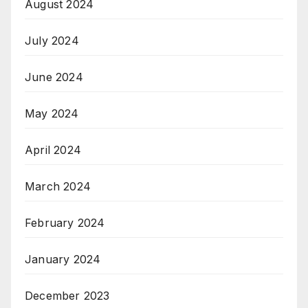
August 2024
July 2024
June 2024
May 2024
April 2024
March 2024
February 2024
January 2024
December 2023