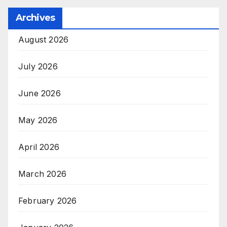
Archives
August 2026
July 2026
June 2026
May 2026
April 2026
March 2026
February 2026