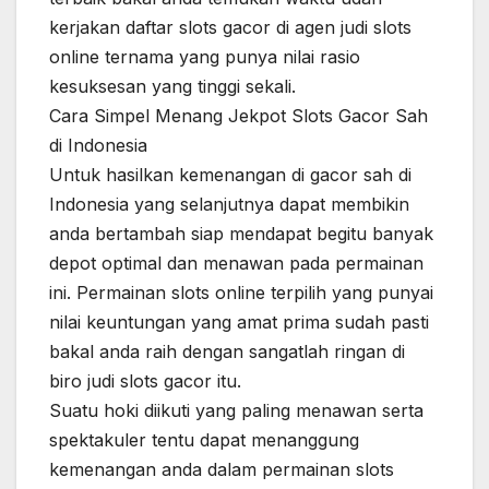
kerjakan daftar slots gacor di agen judi slots
online ternama yang punya nilai rasio
kesuksesan yang tinggi sekali.
Cara Simpel Menang Jekpot Slots Gacor Sah
di Indonesia
Untuk hasilkan kemenangan di gacor sah di
Indonesia yang selanjutnya dapat membikin
anda bertambah siap mendapat begitu banyak
depot optimal dan menawan pada permainan
ini. Permainan slots online terpilih yang punyai
nilai keuntungan yang amat prima sudah pasti
bakal anda raih dengan sangatlah ringan di
biro judi slots gacor itu.
Suatu hoki diikuti yang paling menawan serta
spektakuler tentu dapat menanggung
kemenangan anda dalam permainan slots