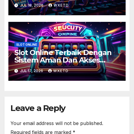
Dan Game Terlengkap untuk
JUL 18, 2026
WXETD
Pengalaman Seru dan Aman
SLOT ONLINE
Slot Online Terbaik Dengan
Sistem Aman Dan Akses
Cepat untuk Pengalaman
JUL 17, 2026
WXETD
Bermain Tanpa Hambatan
Leave a Reply
Your email address will not be published.
Required fields are marked
*