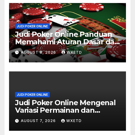
JUDI POKER ONLINE
Judi Poker Online Panduan
Memahami Aturan Dasar dan
Cara Bermain dengan Mudah
AUGUST 8, 2026
WXETD
dan Seru
JUDI POKER ONLINE
Judi Poker Online Mengenal
Variasi Permainan dan
Mekanisme Dasarnya untuk
AUGUST 7, 2026
WXETD
Pemula