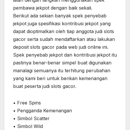
ialah dengan langkah menggunakan spek
pembawa jekpot dengan baik sekali.
Berikut ada sekian banyak spek penyebab
jekpot juga spesifikasi kontribusi jekpot yang
dapat dioptimalkan oleh tiap anggota judi slots
gacor serta sudah mendaftarkan atau lakukan
deposit slots gacor pada web judi online ini.
Spek penyebab jekpot dan kontribusi jekpot itu
pastinya benar-benar simpel buat digunakan
manalagi semuanya itu terhitung perubahan
yang kami beri untuk berikan kemenangan
buat peserta judi slots gacor.
• Free Spins
• Pengganda Kemenangan
• Simbol Scatter
• Simbol Wild