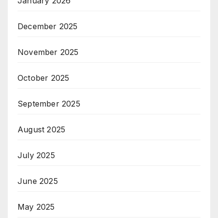
January 2026
December 2025
November 2025
October 2025
September 2025
August 2025
July 2025
June 2025
May 2025