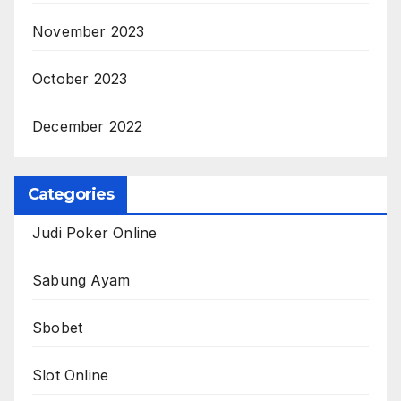
November 2023
October 2023
December 2022
Categories
Judi Poker Online
Sabung Ayam
Sbobet
Slot Online