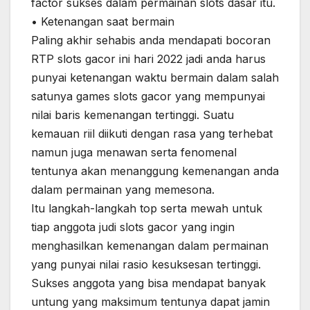
factor sukses dalam permainan slots dasar itu.
• Ketenangan saat bermain
Paling akhir sehabis anda mendapati bocoran
RTP slots gacor ini hari 2022 jadi anda harus
punyai ketenangan waktu bermain dalam salah
satunya games slots gacor yang mempunyai
nilai baris kemenangan tertinggi. Suatu
kemauan riil diikuti dengan rasa yang terhebat
namun juga menawan serta fenomenal
tentunya akan menanggung kemenangan anda
dalam permainan yang memesona.
Itu langkah-langkah top serta mewah untuk
tiap anggota judi slots gacor yang ingin
menghasilkan kemenangan dalam permainan
yang punyai nilai rasio kesuksesan tertinggi.
Sukses anggota yang bisa mendapat banyak
untung yang maksimum tentunya dapat jamin