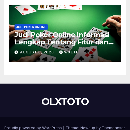
JUDI POKER ONLINE
Judi Poker Online Informasi
Lengkap Tentang Fitur dan
Teknologi Platform Digital
AUGUST 6, 2026
WXETD
yang Ramah Pengguna
OLXTOTO
Proudly powered by WordPress
|
Theme:
Newsup
by
Themeansar
.