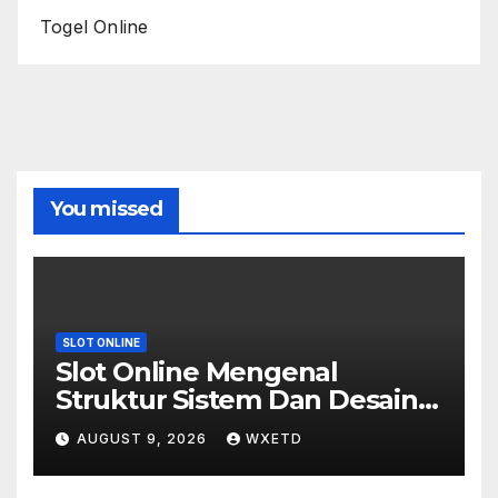
Togel Online
You missed
SLOT ONLINE
Slot Online Mengenal
Struktur Sistem Dan Desain
Game Berbasis Digital
AUGUST 9, 2026
WXETD
dengan Cara Mudah dan
Seru