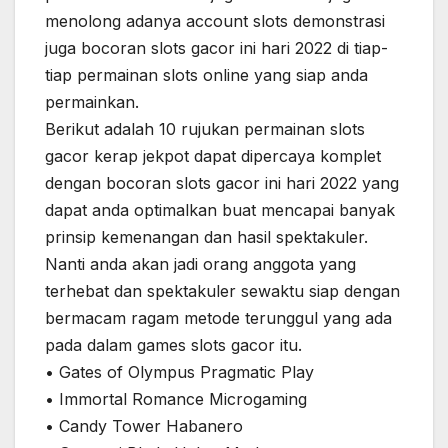
menolong adanya account slots demonstrasi
juga bocoran slots gacor ini hari 2022 di tiap-
tiap permainan slots online yang siap anda
permainkan.
Berikut adalah 10 rujukan permainan slots
gacor kerap jekpot dapat dipercaya komplet
dengan bocoran slots gacor ini hari 2022 yang
dapat anda optimalkan buat mencapai banyak
prinsip kemenangan dan hasil spektakuler.
Nanti anda akan jadi orang anggota yang
terhebat dan spektakuler sewaktu siap dengan
bermacam ragam metode terunggul yang ada
pada dalam games slots gacor itu.
• Gates of Olympus Pragmatic Play
• Immortal Romance Microgaming
• Candy Tower Habanero