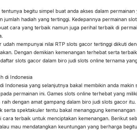
u tentunya begitu simpel buat anda akses dalam permainan
jumlah hadiah yang tertinggi. Kedepannya permainan slot
uat cara yang terbaik namun juga perihal terbaik di perma
a.
 udah mempunyai nilai RTP slots gacor tertinggi diikuti de
iakan. Dengan demikian kemenangan terhebat serta terbaik
tar slots gacor dalam biro judi slots online ternama yan
 di Indonesia
i Indonesia yang selanjutnya bakal membikin anda makin 
da permainan ini. Games slots online terhebat yang miliki 
raih dengan amat gampang dalam biro judi slots gacor itu.
ok serta spektakuler tentu bakal menanggung kemenangan
ui cara terbaik untuk menciptakan kemenangan. Berikut seb
kalau mau mendatangkan keuntungan yang berharga begit