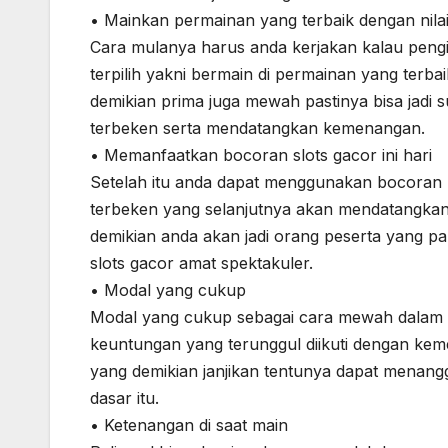
• Mainkan permainan yang terbaik dengan nila
Cara mulanya harus anda kerjakan kalau pengi
terpilih yakni bermain di permainan yang terb
demikian prima juga mewah pastinya bisa jadi s
terbeken serta mendatangkan kemenangan.
• Memanfaatkan bocoran slots gacor ini hari
Setelah itu anda dapat menggunakan bocoran RT
terbeken yang selanjutnya akan mendatangkan
demikian anda akan jadi orang peserta yang p
slots gacor amat spektakuler.
• Modal yang cukup
Modal yang cukup sebagai cara mewah dalam bi
keuntungan yang terunggul diikuti dengan ke
yang demikian janjikan tentunya dapat menang
dasar itu.
• Ketenangan di saat main