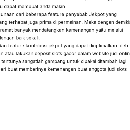
tu dapat membuat anda makin
gunaan dari beberapa feature penyebab Jekpot yang
ang terhebat juga prima di permainan. Maka dengan demiki
teramat banyak mendatangkan kemenangan yaitu melalui
engan baik sekali.
n feature kontribusi jekpot yang dapat dioptimalkan oleh 
 atau lakukan deposit slots gacor dalam website judi online
u tentunya sangatlah gampang untuk dipakai ditambah lagi
ri buat memberinya kemenangan buat anggota judi slots