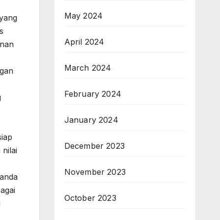
May 2024
 yang
s
April 2024
inan
March 2024
ngan
February 2024
g
January 2024
siap
December 2023
nilai
November 2023
 anda
agai
October 2023
u