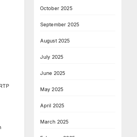
October 2025
September 2025
August 2025
July 2025
June 2025
 RTP
May 2025
April 2025
March 2025
n