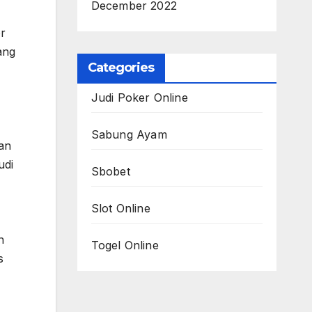
December 2022
or
ang
Categories
Judi Poker Online
Sabung Ayam
an
udi
Sbobet
Slot Online
n
Togel Online
s