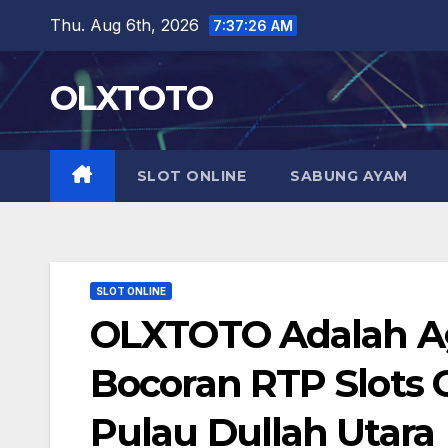
Skip
Thu. Aug 6th, 2026
7:37:27 AM
to
content
OLXTOTO
SLOT ONLINE
SABUNG AYAM
SLOT ONLINE
OLXTOTO Adalah Ag
Bocoran RTP Slots 
Pulau Dullah Utara