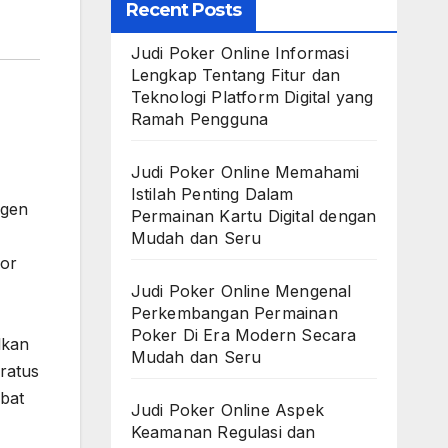
Recent Posts
Judi Poker Online Informasi
Lengkap Tentang Fitur dan
Teknologi Platform Digital yang
Ramah Pengguna
Judi Poker Online Memahami
Istilah Penting Dalam
agen
Permainan Kartu Digital dengan
Mudah dan Seru
cor
Judi Poker Online Mengenal
Perkembangan Permainan
Poker Di Era Modern Secara
lkan
Mudah dan Seru
ratus
ebat
Judi Poker Online Aspek
Keamanan Regulasi dan