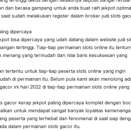
g tertinggi diikuti dengan sedikitnya deposit sangat renda
an dan berasa gampang untuk anda buat raih jekpot optima
 saat sudah melakukan register dalam broker judi slots gac
ling dipercaya
pot bisa dipercaya yang udah datang dalam website judi sl
ngan tertinggi. Tiap-tiap permainan slots online itu tentun
n menang yang termudah dan nilai baris kesuksesan yang
 tertentu untuk tiap-tiap peserta slots online yang ingin
ah di permainan itu. Belum pula kami akan menolong ad
acor ini hari 2022 di tiap-tiap permainan slots online yang 
ots gacor kerap jekpot paling dipercaya komplet dengan bo
timalkan untuk mendapat sangat banyak loyalitas kemenang
orang peserta yang terhebat dan fenomenal di saat siap den
da dalam permainan slots gacor itu.