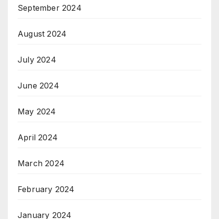
September 2024
August 2024
July 2024
June 2024
May 2024
April 2024
March 2024
February 2024
January 2024