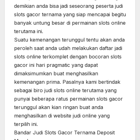
demikian anda bisa jadi seseorang peserta judi
slots gacor ternama yang siap mencapai begitu
banyak untung besar di permainan slots online
terutama ini.
Suatu kemenangan terunggul tentu akan anda
peroleh saat anda udah melakukan daftar jadi
slots online terkomplet dengan bocoran slots
gacor ini hari pragmatic yang dapat
dimaksimumkan buat menghasilkan
kemenangan prima. Pasalnya kami bertindak
sebagai biro judi slots online terutama yang
punyai beberapa ratus permainan slots gacor
terunggul akan kian ringan buat anda
menghasilkan di website judi online yang
terpilih ini.
Bandar Judi Slots Gacor Ternama Deposit