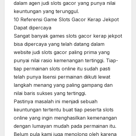
dalam agen judi slots gacor yang punya nilai
keuntungan yang terunggul.
10 Referensi Game Slots Gacor Kerap Jekpot
Dapat dipercaya
Sangat banyak games slots gacor kerap jekpot
bisa dipercaya yang telah datang dalam
website judi slots gacor paling prima yang
punyai nilai rasio kemenangan tertinggi. Tiap-
tiap permainan slots online itu sudah pasti
telah punya lisensi permainan diikuti lewat
langkah menang yang paling gampang dan
nilai baris sukses yang tertinggi.
Pastinya masalah ini menjadi sebuah
keuntungan tertentu buat tiap peserta slots
online yang ingin menghasilkan kemenangan
dengan lumayan mudah pada permainan itu.
Belum pula kami juga menolong oleh karena