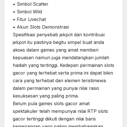
• Simbol Scatter
• Simbol Wild
• Fitur Livechat
• Akun Slots Demonstrasi
Spesifikasi penyebab jekpot dan kontribusi
jekpot itu pastinya begitu simpel buat anda
akses dalam games yang amat memberi
kepuasan namun juga mendatangkan jumlah
hadiah yang tertinggi. Kedepan permainan slots
gacor yang terhebat serta prima ini dapat bikin
cara yang terhebat dan elemen teristimewa
dalam permainan yang punyai nilai rasio
kesuksesan yang paling prima.
Belum pula games slots gacor amat
spektakuler telah mempunyai nilai RTP slots
gacor tertinggi diikuti dengan nilai baris
kemenangan yang paling membahagiakan.