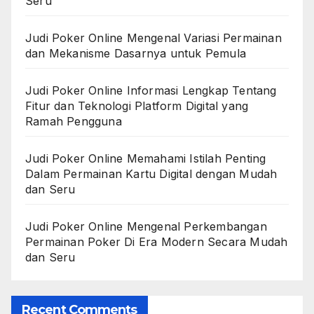
Seru
Judi Poker Online Mengenal Variasi Permainan
dan Mekanisme Dasarnya untuk Pemula
Judi Poker Online Informasi Lengkap Tentang
Fitur dan Teknologi Platform Digital yang
Ramah Pengguna
Judi Poker Online Memahami Istilah Penting
Dalam Permainan Kartu Digital dengan Mudah
dan Seru
Judi Poker Online Mengenal Perkembangan
Permainan Poker Di Era Modern Secara Mudah
dan Seru
Recent Comments