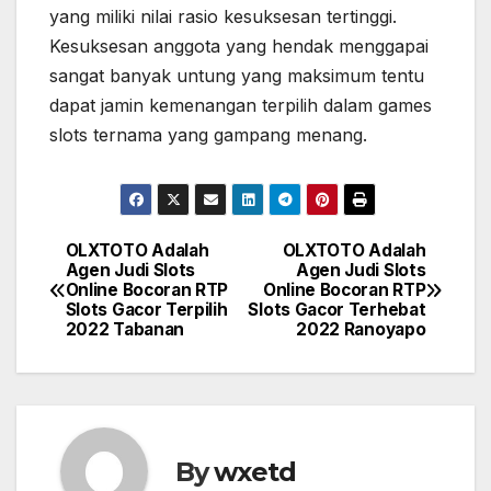
yang miliki nilai rasio kesuksesan tertinggi.
Kesuksesan anggota yang hendak menggapai
sangat banyak untung yang maksimum tentu
dapat jamin kemenangan terpilih dalam games
slots ternama yang gampang menang.
OLXTOTO Adalah
OLXTOTO Adalah
Post
Agen Judi Slots
Agen Judi Slots
Online Bocoran RTP
Online Bocoran RTP
navigation
Slots Gacor Terpilih
Slots Gacor Terhebat
2022 Tabanan
2022 Ranoyapo
By
wxetd