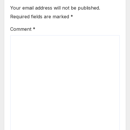
Your email address will not be published.
Required fields are marked
*
Comment
*