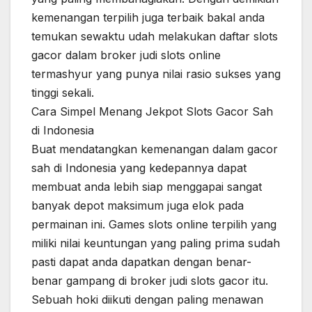
kemenangan terpilih juga terbaik bakal anda
temukan sewaktu udah melakukan daftar slots
gacor dalam broker judi slots online
termashyur yang punya nilai rasio sukses yang
tinggi sekali.
Cara Simpel Menang Jekpot Slots Gacor Sah
di Indonesia
Buat mendatangkan kemenangan dalam gacor
sah di Indonesia yang kedepannya dapat
membuat anda lebih siap menggapai sangat
banyak depot maksimum juga elok pada
permainan ini. Games slots online terpilih yang
miliki nilai keuntungan yang paling prima sudah
pasti dapat anda dapatkan dengan benar-
benar gampang di broker judi slots gacor itu.
Sebuah hoki diikuti dengan paling menawan