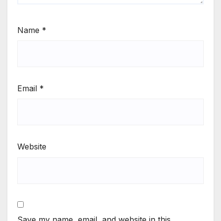
Name
*
Email
*
Website
Save my name, email, and website in this