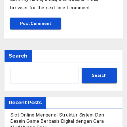
browser for the next time I comment.
Search
Search
Recent Posts
Slot Online Mengenal Struktur Sistem Dan
Desain Game Berbasis Digital dengan Cara