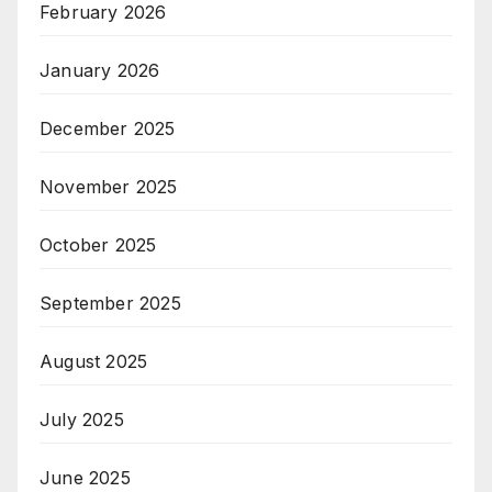
February 2026
January 2026
December 2025
November 2025
October 2025
September 2025
August 2025
July 2025
June 2025