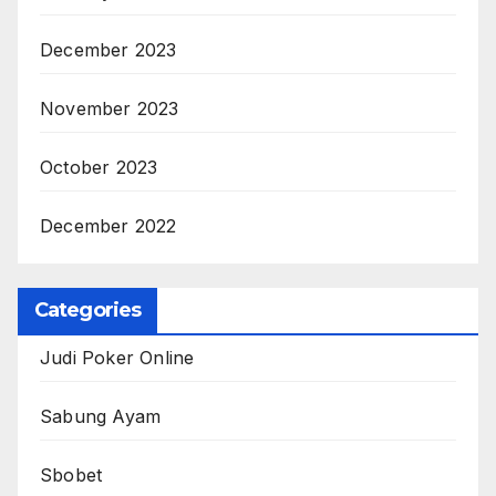
December 2023
November 2023
October 2023
December 2022
Categories
Judi Poker Online
Sabung Ayam
Sbobet