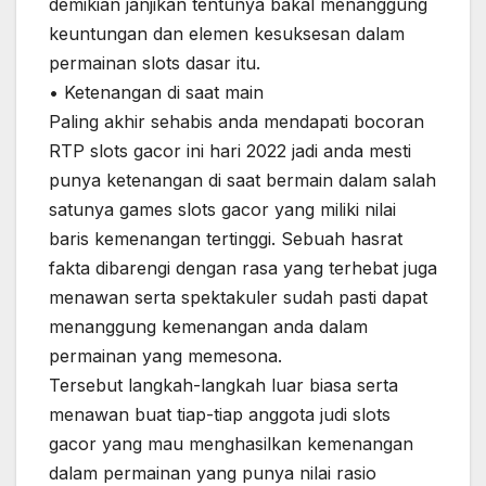
demikian janjikan tentunya bakal menanggung
keuntungan dan elemen kesuksesan dalam
permainan slots dasar itu.
• Ketenangan di saat main
Paling akhir sehabis anda mendapati bocoran
RTP slots gacor ini hari 2022 jadi anda mesti
punya ketenangan di saat bermain dalam salah
satunya games slots gacor yang miliki nilai
baris kemenangan tertinggi. Sebuah hasrat
fakta dibarengi dengan rasa yang terhebat juga
menawan serta spektakuler sudah pasti dapat
menanggung kemenangan anda dalam
permainan yang memesona.
Tersebut langkah-langkah luar biasa serta
menawan buat tiap-tiap anggota judi slots
gacor yang mau menghasilkan kemenangan
dalam permainan yang punya nilai rasio