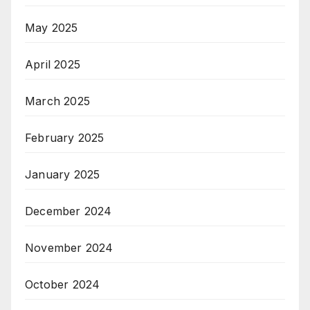
May 2025
April 2025
March 2025
February 2025
January 2025
December 2024
November 2024
October 2024