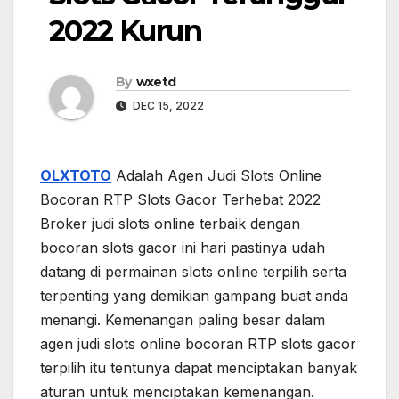
2022 Kurun
By
wxetd
DEC 15, 2022
OLXTOTO
Adalah Agen Judi Slots Online
Bocoran RTP Slots Gacor Terhebat 2022
Broker judi slots online terbaik dengan
bocoran slots gacor ini hari pastinya udah
datang di permainan slots online terpilih serta
terpenting yang demikian gampang buat anda
menangi. Kemenangan paling besar dalam
agen judi slots online bocoran RTP slots gacor
terpilih itu tentunya dapat menciptakan banyak
aturan untuk menciptakan kemenangan.