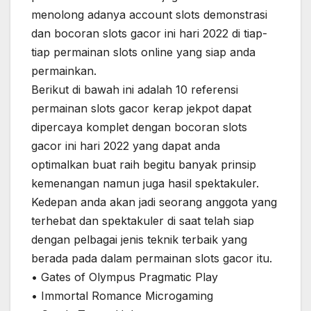
menolong adanya account slots demonstrasi
dan bocoran slots gacor ini hari 2022 di tiap-
tiap permainan slots online yang siap anda
permainkan.
Berikut di bawah ini adalah 10 referensi
permainan slots gacor kerap jekpot dapat
dipercaya komplet dengan bocoran slots
gacor ini hari 2022 yang dapat anda
optimalkan buat raih begitu banyak prinsip
kemenangan namun juga hasil spektakuler.
Kedepan anda akan jadi seorang anggota yang
terhebat dan spektakuler di saat telah siap
dengan pelbagai jenis teknik terbaik yang
berada pada dalam permainan slots gacor itu.
• Gates of Olympus Pragmatic Play
• Immortal Romance Microgaming