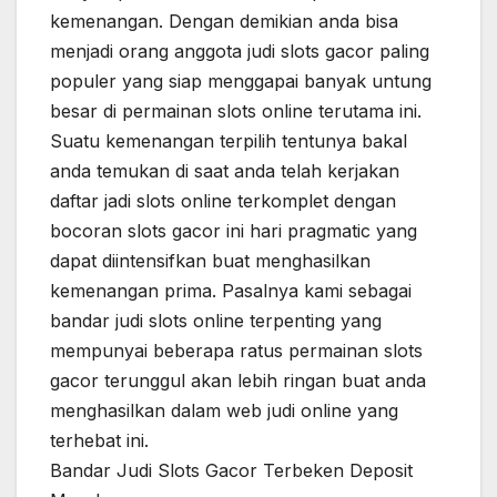
kemenangan. Dengan demikian anda bisa
menjadi orang anggota judi slots gacor paling
populer yang siap menggapai banyak untung
besar di permainan slots online terutama ini.
Suatu kemenangan terpilih tentunya bakal
anda temukan di saat anda telah kerjakan
daftar jadi slots online terkomplet dengan
bocoran slots gacor ini hari pragmatic yang
dapat diintensifkan buat menghasilkan
kemenangan prima. Pasalnya kami sebagai
bandar judi slots online terpenting yang
mempunyai beberapa ratus permainan slots
gacor terunggul akan lebih ringan buat anda
menghasilkan dalam web judi online yang
terhebat ini.
Bandar Judi Slots Gacor Terbeken Deposit