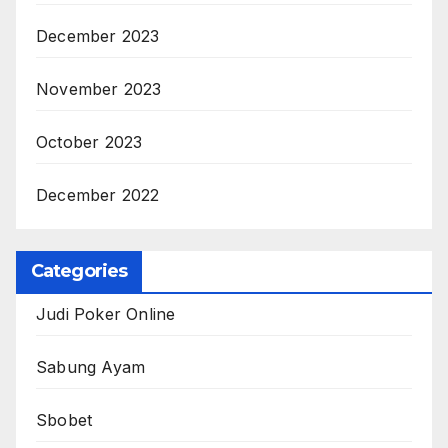
December 2023
November 2023
October 2023
December 2022
Categories
Judi Poker Online
Sabung Ayam
Sbobet