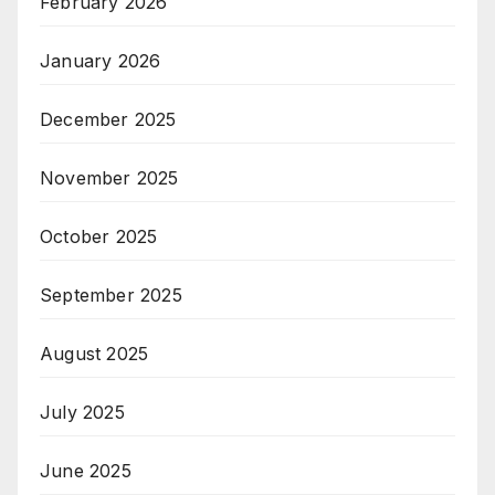
February 2026
January 2026
December 2025
November 2025
October 2025
September 2025
August 2025
July 2025
June 2025