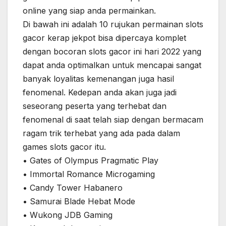
online yang siap anda permainkan.
Di bawah ini adalah 10 rujukan permainan slots
gacor kerap jekpot bisa dipercaya komplet
dengan bocoran slots gacor ini hari 2022 yang
dapat anda optimalkan untuk mencapai sangat
banyak loyalitas kemenangan juga hasil
fenomenal. Kedepan anda akan juga jadi
seseorang peserta yang terhebat dan
fenomenal di saat telah siap dengan bermacam
ragam trik terhebat yang ada pada dalam
games slots gacor itu.
• Gates of Olympus Pragmatic Play
• Immortal Romance Microgaming
• Candy Tower Habanero
• Samurai Blade Hebat Mode
• Wukong JDB Gaming