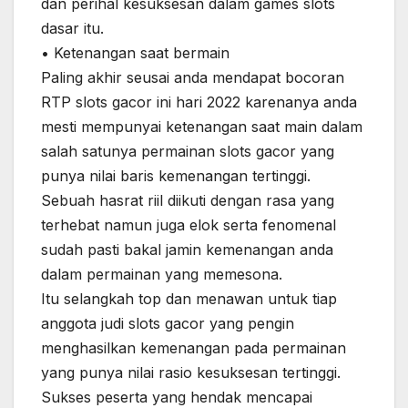
dan perihal kesuksesan dalam games slots
dasar itu.
• Ketenangan saat bermain
Paling akhir seusai anda mendapat bocoran
RTP slots gacor ini hari 2022 karenanya anda
mesti mempunyai ketenangan saat main dalam
salah satunya permainan slots gacor yang
punya nilai baris kemenangan tertinggi.
Sebuah hasrat riil diikuti dengan rasa yang
terhebat namun juga elok serta fenomenal
sudah pasti bakal jamin kemenangan anda
dalam permainan yang memesona.
Itu selangkah top dan menawan untuk tiap
anggota judi slots gacor yang pengin
menghasilkan kemenangan pada permainan
yang punya nilai rasio kesuksesan tertinggi.
Sukses peserta yang hendak mencapai