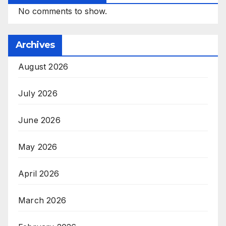
No comments to show.
Archives
August 2026
July 2026
June 2026
May 2026
April 2026
March 2026