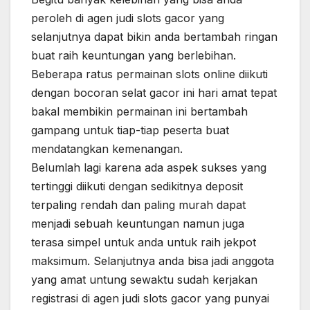
peroleh di agen judi slots gacor yang
selanjutnya dapat bikin anda bertambah ringan
buat raih keuntungan yang berlebihan.
Beberapa ratus permainan slots online diikuti
dengan bocoran selat gacor ini hari amat tepat
bakal membikin permainan ini bertambah
gampang untuk tiap-tiap peserta buat
mendatangkan kemenangan.
Belumlah lagi karena ada aspek sukses yang
tertinggi diikuti dengan sedikitnya deposit
terpaling rendah dan paling murah dapat
menjadi sebuah keuntungan namun juga
terasa simpel untuk anda untuk raih jekpot
maksimum. Selanjutnya anda bisa jadi anggota
yang amat untung sewaktu sudah kerjakan
registrasi di agen judi slots gacor yang punyai