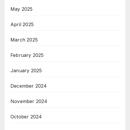
May 2025
April 2025
March 2025
February 2025
January 2025
December 2024
November 2024
October 2024