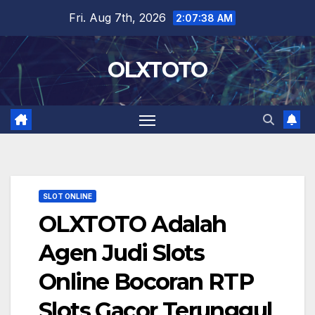
Skip
Fri. Aug 7th, 2026
2:07:39 AM
to
content
OLXTOTO
SLOT ONLINE
OLXTOTO Adalah
Agen Judi Slots
Online Bocoran RTP
Slots Gacor Terunggul