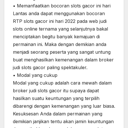
• Memanfaatkan bocoran slots gacor ini hari
Lantas anda dapat menggunakan bocoran
RTP slots gacor ini hari 2022 pada web judi
slots online ternama yang selanjutnya bakal
menciptakan begitu banyak kemajuan di
permainan ini. Maka dengan demikian anda
menjadi seorang peserta yang sangat untung
buat menghasilkan kemenangan dalam broker
judi slots gacor paling spektakuler.
• Modal yang cukup
Modal yang cukup adalah cara mewah dalam
broker judi slots gacor itu supaya dapat
hasilkan suatu keuntungan yang terpilih
dibarengi dengan kemenangan yang luar biasa.
Kesuksesan Anda dalam permainan yang
demikian janjikan tentu akan jamin keuntungan