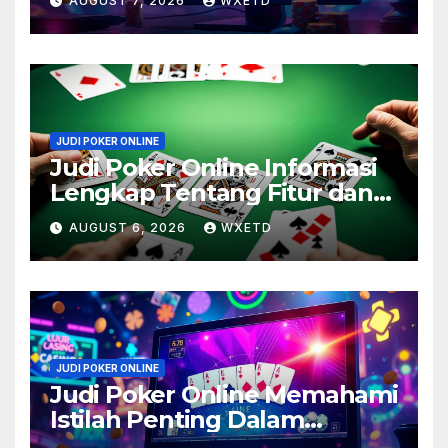
AUGUST 7, 2026
WXETD
Pemula
JUDI POKER ONLINE
Judi Poker Online Informasi
Lengkap Tentang Fitur dan
Teknologi Platform Digital
AUGUST 6, 2026
WXETD
yang Ramah Pengguna
JUDI POKER ONLINE
Judi Poker Online Memahami
Istilah Penting Dalam
Permainan Kartu Digital