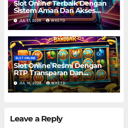
Slot Online Terbaik Dengan
Sistem Aman Dan Akses
Cepat untuk Pengalaman
JUL 17, 2026
WXETD
Bermain Tanpa Hambatan
SLOT ONLINE
Slot Online Resmi Dengan
RTP Transparan Dan
Permainan Populer untuk
JUL 16, 2026
WXETD
Pengalaman Seru dan Jujur
Leave a Reply