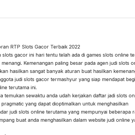
oran RTP Slots Gacor Terbaik 2022
 slots gacor ini hari tentu telah ada di games slots online te
 menangi. Kemenangan paling besar pada agen judi slots o
 akan hasilkan sangat banyak aturan buat hasilkan kemenan
ggota judi slots gacor termashyur yang siap mendapat beg
ne terutama ini.
temukan sewaktu anda udah kerjakan daftar jadi slots on
i pragmatic yang dapat dioptimalkan untuk menghasilkan
ar judi slots online terutama yang mempunyai beberapa r
ampang buat anda menghasilkan dalam website judi online 