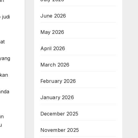
ah
June 2026
 judi
May 2026
at
April 2026
 yang
March 2026
lkan
February 2026
anda
January 2026
December 2025
un
u
November 2025