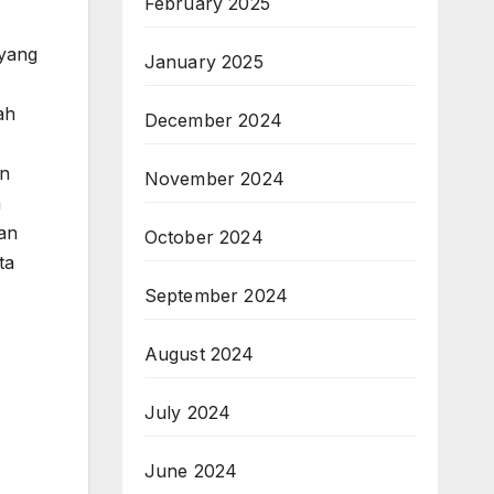
February 2025
 yang
January 2025
ah
December 2024
an
November 2024
m
kan
October 2024
ta
September 2024
August 2024
July 2024
June 2024