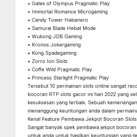
• Gates of Olympus Pragmatic Play
• Immortal Romance Microgaming
• Candy Tower Habanero
• Samurai Blade Hebat Mode
• Wukong JDB Gaming
• Kronos Jokergaming
• Kong Spadegaming
• Zorro Ion Slots
• Coffe Wild Pragmatic Play
• Princess Starlight Pragmatic Play
Tersebut 10 permainan slots online sangat r
bocoran RTP slots gacor ini hari 2022 yang s
kesuksesan yang terbaik. Sebuah kemenangan d
menanggung keuntungan anda dalam permainan s
Kenal Feature Pembawa Jekpot Bocoran Slots 
Sangat banyak spek pembawa jekpot bocoran slo
untuk anda untuk hasilkan keuntungan yang t