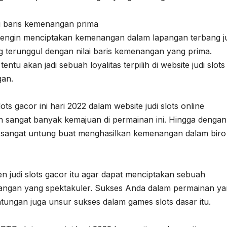
i baris kemenangan prima
pengin menciptakan kemenangan dalam lapangan terbang j
ng terunggul dengan nilai baris kemenangan yang prima.
u akan jadi sebuah loyalitas terpilih di website judi slots
gan.
 gacor ini hari 2022 dalam website judi slots online
sangat banyak kemajuan di permainan ini. Hingga dengan
 sangat untung buat menghasilkan kemenangan dalam biro 
 judi slots gacor itu agar dapat menciptakan sebuah
nangan yang spektakuler. Sukses Anda dalam permainan y
tungan juga unsur sukses dalam games slots dasar itu.