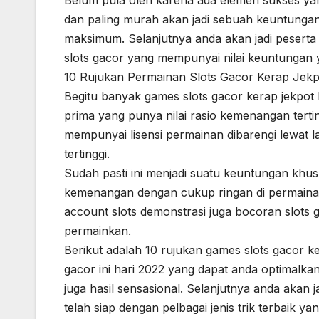
Belum pula oleh karena ada elemen sukses yan
dan paling murah akan jadi sebuah keuntungan
maksimum. Selanjutnya anda akan jadi peserta y
slots gacor yang mempunyai nilai keuntungan 
10 Rujukan Permainan Slots Gacor Kerap Jekp
Begitu banyak games slots gacor kerap jekpot 
prima yang punya nilai rasio kemenangan terting
mempunyai lisensi permainan dibarengi lewat 
tertinggi.
Sudah pasti ini menjadi suatu keuntungan khus
kemenangan dengan cukup ringan di permainan
account slots demonstrasi juga bocoran slots ga
permainkan.
Berikut adalah 10 rujukan games slots gacor k
gacor ini hari 2022 yang dapat anda optimal
juga hasil sensasional. Selanjutnya anda akan 
telah siap dengan pelbagai jenis trik terbaik y