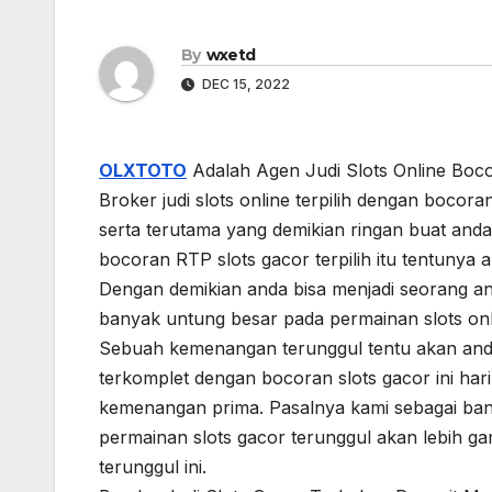
By
wxetd
DEC 15, 2022
OLXTOTO
Adalah Agen Judi Slots Online Boc
Broker judi slots online terpilih dengan bocoran
serta terutama yang demikian ringan buat anda
bocoran RTP slots gacor terpilih itu tentunya
Dengan demikian anda bisa menjadi seorang an
banyak untung besar pada permainan slots onli
Sebuah kemenangan terunggul tentu akan anda 
terkomplet dengan bocoran slots gacor ini har
kemenangan prima. Pasalnya kami sebagai band
permainan slots gacor terunggul akan lebih g
terunggul ini.