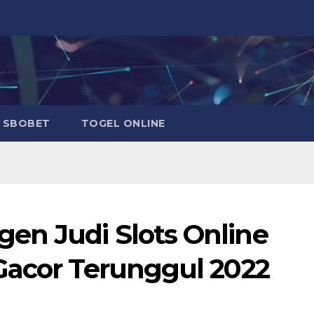
SBOBET
TOGEL ONLINE
en Judi Slots Online
Gacor Terunggul 2022