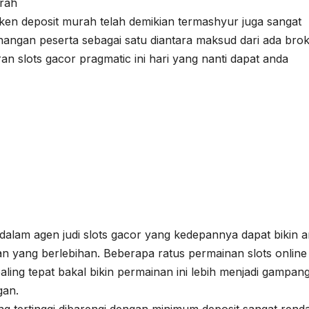
urah
beken deposit murah telah demikian termashyur juga sangat
angan peserta sebagai satu diantara maksud dari ada bro
n slots gacor pragmatic ini hari yang nanti dapat anda
alam agen judi slots gacor yang kedepannya dapat bikin 
yang berlebihan. Beberapa ratus permainan slots online
paling tepat bakal bikin permainan ini lebih menjadi gampan
gan.