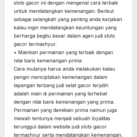
slots gacor ini dengan mengenal cara terbaik
untuk mendatangkan kemenangan. Berikut
sebagai selangkah yang penting anda kerjakan
kalau ingin mendatangkan keuntungan yang
berharga begitu besar dalam agen judi slots
gacor termashyur.
• Mainkan permainan yang terbaik dengan
nilai baris kemenangan prima
Cara mulanya harus anda melakukan kalau
pengin menciptakan kemenangan dalam
lapangan terbang judi selat gacor terpilih
adalah main di permainan yang terhebat
dengan nilai baris kemenangan yang prima.
Permainan yang demikian prima namun juga
mewah tentunya menjadi sebuah loyalitas
terunggul dalam website judi slots gacor
termashyur serta mendatangkan kemenangan.