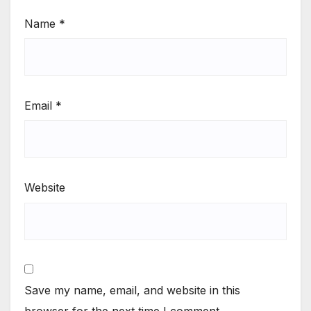
Name
*
Email
*
Website
Save my name, email, and website in this