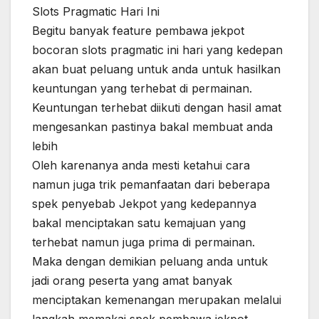
Slots Pragmatic Hari Ini
Begitu banyak feature pembawa jekpot
bocoran slots pragmatic ini hari yang kedepan
akan buat peluang untuk anda untuk hasilkan
keuntungan yang terhebat di permainan.
Keuntungan terhebat diikuti dengan hasil amat
mengesankan pastinya bakal membuat anda
lebih
Oleh karenanya anda mesti ketahui cara
namun juga trik pemanfaatan dari beberapa
spek penyebab Jekpot yang kedepannya
bakal menciptakan satu kemajuan yang
terhebat namun juga prima di permainan.
Maka dengan demikian peluang anda untuk
jadi orang peserta yang amat banyak
menciptakan kemenangan merupakan melalui