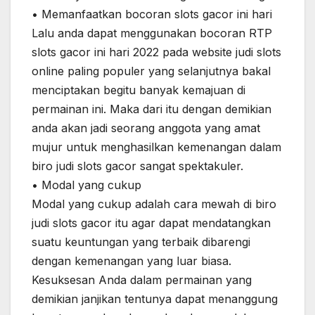
• Memanfaatkan bocoran slots gacor ini hari
Lalu anda dapat menggunakan bocoran RTP
slots gacor ini hari 2022 pada website judi slots
online paling populer yang selanjutnya bakal
menciptakan begitu banyak kemajuan di
permainan ini. Maka dari itu dengan demikian
anda akan jadi seorang anggota yang amat
mujur untuk menghasilkan kemenangan dalam
biro judi slots gacor sangat spektakuler.
• Modal yang cukup
Modal yang cukup adalah cara mewah di biro
judi slots gacor itu agar dapat mendatangkan
suatu keuntungan yang terbaik dibarengi
dengan kemenangan yang luar biasa.
Kesuksesan Anda dalam permainan yang
demikian janjikan tentunya dapat menanggung