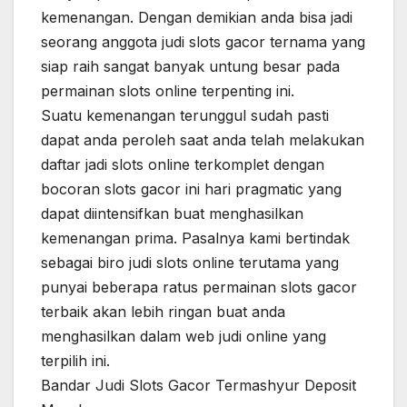
kemenangan. Dengan demikian anda bisa jadi
seorang anggota judi slots gacor ternama yang
siap raih sangat banyak untung besar pada
permainan slots online terpenting ini.
Suatu kemenangan terunggul sudah pasti
dapat anda peroleh saat anda telah melakukan
daftar jadi slots online terkomplet dengan
bocoran slots gacor ini hari pragmatic yang
dapat diintensifkan buat menghasilkan
kemenangan prima. Pasalnya kami bertindak
sebagai biro judi slots online terutama yang
punyai beberapa ratus permainan slots gacor
terbaik akan lebih ringan buat anda
menghasilkan dalam web judi online yang
terpilih ini.
Bandar Judi Slots Gacor Termashyur Deposit