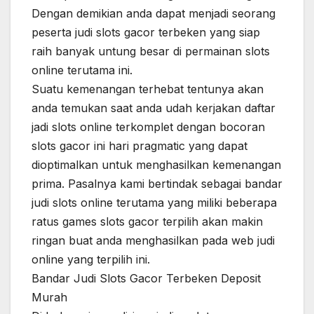
Dengan demikian anda dapat menjadi seorang
peserta judi slots gacor terbeken yang siap
raih banyak untung besar di permainan slots
online terutama ini.
Suatu kemenangan terhebat tentunya akan
anda temukan saat anda udah kerjakan daftar
jadi slots online terkomplet dengan bocoran
slots gacor ini hari pragmatic yang dapat
dioptimalkan untuk menghasilkan kemenangan
prima. Pasalnya kami bertindak sebagai bandar
judi slots online terutama yang miliki beberapa
ratus games slots gacor terpilih akan makin
ringan buat anda menghasilkan pada web judi
online yang terpilih ini.
Bandar Judi Slots Gacor Terbeken Deposit
Murah