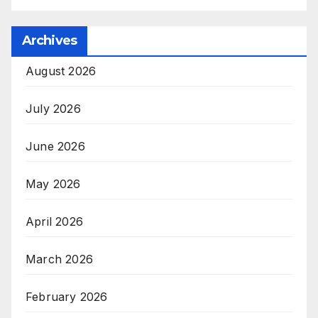
Archives
August 2026
July 2026
June 2026
May 2026
April 2026
March 2026
February 2026