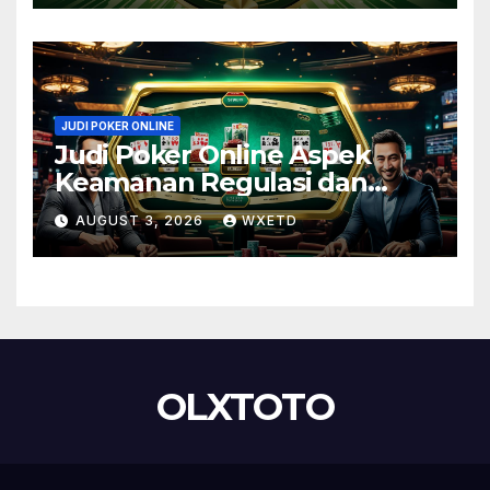
JUDI POKER ONLINE
Judi Poker Online Aspek
Keamanan Regulasi dan
Penggunaan Platform Digital
AUGUST 3, 2026
WXETD
yang Aman dan Terpercaya
OLXTOTO