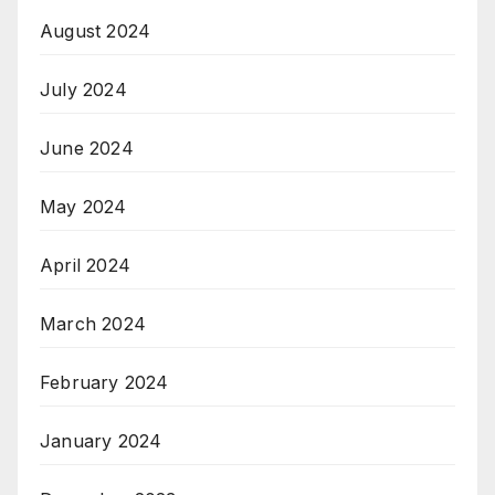
August 2024
July 2024
June 2024
May 2024
April 2024
March 2024
February 2024
January 2024