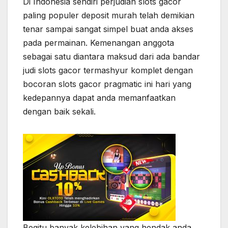
Di Indonesia sendiri perjudian slots gacor
paling populer deposit murah telah demikian
tenar sampai sangat simpel buat anda akses
pada permainan. Kemenangan anggota
sebagai satu diantara maksud dari ada bandar
judi slots gacor termashyur komplet dengan
bocoran slots gacor pragmatic ini hari yang
kedepannya dapat anda memanfaatkan
dengan baik sekali.
Begitu banyak kelebihan yang hendak anda