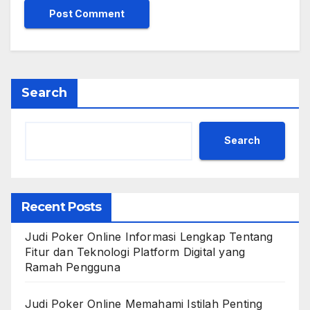
Search
Search
Recent Posts
Judi Poker Online Informasi Lengkap Tentang
Fitur dan Teknologi Platform Digital yang
Ramah Pengguna
Judi Poker Online Memahami Istilah Penting