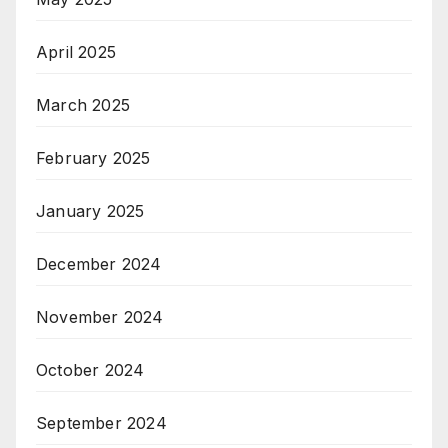
April 2025
March 2025
February 2025
January 2025
December 2024
November 2024
October 2024
September 2024