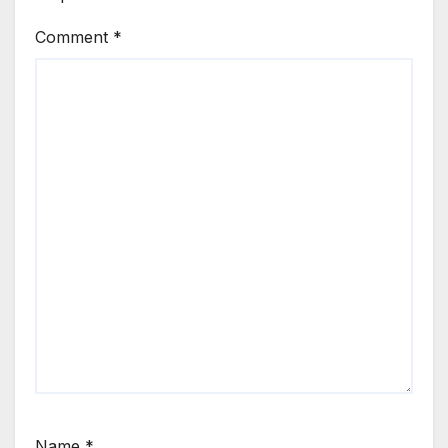
Comment
*
Name
*