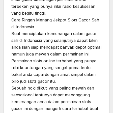
terbeken yang punya nilai rasio kesuksesan
yang begitu tinggi.
Cara Ringan Menang Jekpot Slots Gacor Sah
di Indonesia
Buat menciptakan kemenangan dalam gacor
sah di Indonesia yang selanjutnya dapat bikin
anda kian siap mendapat banyak depot optimal
namun juga mewah dalam permainan ini.
Permainan slots online terhebat yang punya
nilai keuntungan yang sangat prima tentu
bakal anda capai dengan amat simpel dalam
biro judi slots gacor itu.
Sebuah hoki diikuti yang paling mewah dan
sensasional tentunya dapat menanggung
kemenangan anda dalam permainan slots
gacor ini dengan mengerti cara terhebat buat