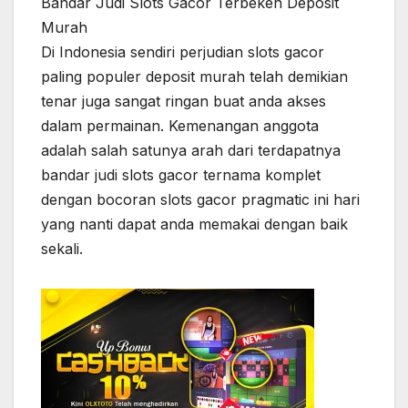
Bandar Judi Slots Gacor Terbeken Deposit
Murah
Di Indonesia sendiri perjudian slots gacor
paling populer deposit murah telah demikian
tenar juga sangat ringan buat anda akses
dalam permainan. Kemenangan anggota
adalah salah satunya arah dari terdapatnya
bandar judi slots gacor ternama komplet
dengan bocoran slots gacor pragmatic ini hari
yang nanti dapat anda memakai dengan baik
sekali.