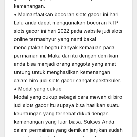
kemenangan.
• Memanfaatkan bocoran slots gacor ini hari
Lalu anda dapat menggunakan bocoran RTP
slots gacor ini hari 2022 pada website judi slots
online termashyur yang nanti bakal
menciptakan begitu banyak kemajuan pada
permainan ini. Maka dari itu dengan demikian
anda bisa menjadi orang anggota yang amat
untung untuk menghasilkan kemenangan
dalam biro judi slots gacor sangat spektakuler.
• Modal yang cukup
Modal yang cukup sebagai cara mewah di biro
judi slots gacor itu supaya bisa hasilkan suatu
keuntungan yang terhebat diikuti dengan
kemenangan yang luar biasa. Sukses Anda
dalam permainan yang demikian janjikan sudah