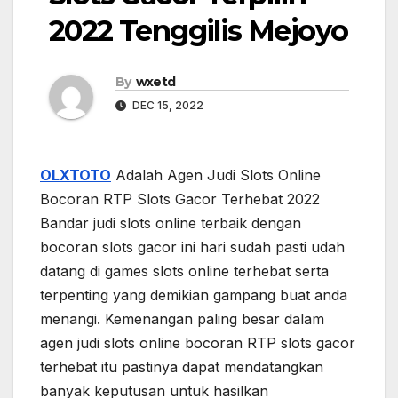
2022 Tenggilis Mejoyo
By
wxetd
DEC 15, 2022
OLXTOTO
Adalah Agen Judi Slots Online
Bocoran RTP Slots Gacor Terhebat 2022
Bandar judi slots online terbaik dengan
bocoran slots gacor ini hari sudah pasti udah
datang di games slots online terhebat serta
terpenting yang demikian gampang buat anda
menangi. Kemenangan paling besar dalam
agen judi slots online bocoran RTP slots gacor
terhebat itu pastinya dapat mendatangkan
banyak keputusan untuk hasilkan