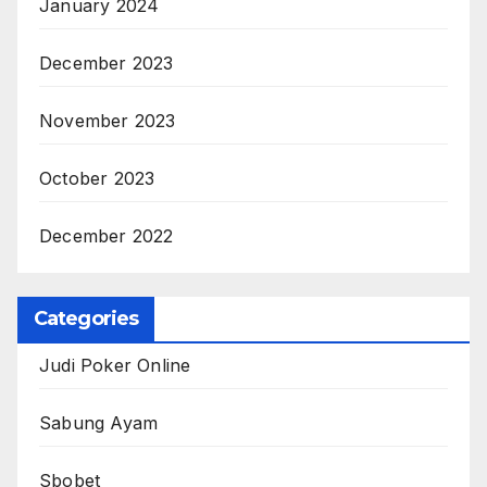
January 2024
December 2023
November 2023
October 2023
December 2022
Categories
Judi Poker Online
Sabung Ayam
Sbobet