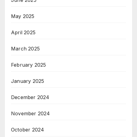
June 2025
May 2025
April 2025
March 2025
February 2025
January 2025
December 2024
November 2024
October 2024