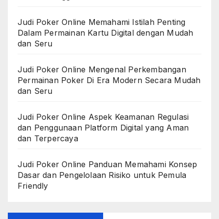
Judi Poker Online Memahami Istilah Penting
Dalam Permainan Kartu Digital dengan Mudah
dan Seru
Judi Poker Online Mengenal Perkembangan
Permainan Poker Di Era Modern Secara Mudah
dan Seru
Judi Poker Online Aspek Keamanan Regulasi
dan Penggunaan Platform Digital yang Aman
dan Terpercaya
Judi Poker Online Panduan Memahami Konsep
Dasar dan Pengelolaan Risiko untuk Pemula
Friendly