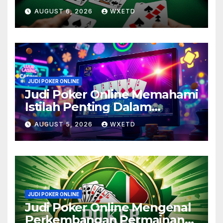
Teknologi Platform Digital
AUGUST 6, 2026
WXETD
yang Ramah Pengguna
JUDI POKER ONLINE
Judi Poker Online Memahami
Istilah Penting Dalam
Permainan Kartu Digital
AUGUST 5, 2026
WXETD
dengan Mudah dan Seru
JUDI POKER ONLINE
Judi Poker Online Mengenal
Perkembangan Permainan