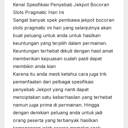
Kenal Spesifikasi Penyebab Jekpot Bocoran
Slots Pragmatic Hari Ini
Sangat banyak spek pembawa jekpot bocoran
slots pragmatic ini hari yang selanjutnya akan
buat peluang untuk anda untuk hasilkan
keuntungan yang terpilih dalam permainan.
Keuntungan terhebat diikuti dengan hasil amat
memberikan kepuasan sudah pasti dapat
membikin anda kian
Karena itu anda mesti ketahui cara juga trik
pemanfaatan dari pelbagai spesifikasi
penyebab Jekpot yang nanti dapat
menciptakan satu keberhasilan yang terhebat
namun juga prima di permainan. Hingga
dengan demikian peluang anda untuk jadi
orang peserta yang terbanyak hasilkan