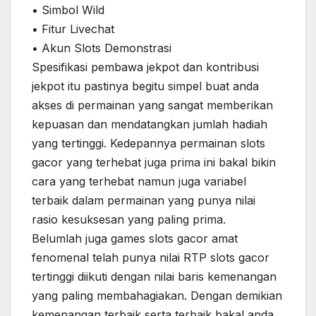
• Simbol Wild
• Fitur Livechat
• Akun Slots Demonstrasi
Spesifikasi pembawa jekpot dan kontribusi
jekpot itu pastinya begitu simpel buat anda
akses di permainan yang sangat memberikan
kepuasan dan mendatangkan jumlah hadiah
yang tertinggi. Kedepannya permainan slots
gacor yang terhebat juga prima ini bakal bikin
cara yang terhebat namun juga variabel
terbaik dalam permainan yang punya nilai
rasio kesuksesan yang paling prima.
Belumlah juga games slots gacor amat
fenomenal telah punya nilai RTP slots gacor
tertinggi diikuti dengan nilai baris kemenangan
yang paling membahagiakan. Dengan demikian
kemenangan terbaik serta terbaik bakal anda