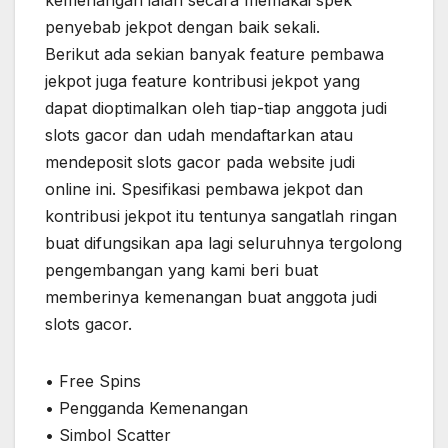
kemenangan ialah secara memakai spek
penyebab jekpot dengan baik sekali.
Berikut ada sekian banyak feature pembawa
jekpot juga feature kontribusi jekpot yang
dapat dioptimalkan oleh tiap-tiap anggota judi
slots gacor dan udah mendaftarkan atau
mendeposit slots gacor pada website judi
online ini. Spesifikasi pembawa jekpot dan
kontribusi jekpot itu tentunya sangatlah ringan
buat difungsikan apa lagi seluruhnya tergolong
pengembangan yang kami beri buat
memberinya kemenangan buat anggota judi
slots gacor.
• Free Spins
• Pengganda Kemenangan
• Simbol Scatter