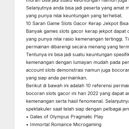
murah bisa jadi suatu keuntungan namun juga
Selanjutnya anda bisa jadi peserta yang amat mu
yang punya nilai keuntungan yang terhebat.
10 Saran Game Slots Gacor Kerap Jekpot Bisa
Banyak games slots gacor kerap jekpot dapat d
yang punya nilai rasio kemenangan tertinggi. Ti
permainan dibarengi secara menang yang termud
Tentunya ini bisa jadi suatu keuntungan spesif
kemenangan dengan lumayan mudah pada perma
account slots demonstrasi namun juga bocoran s
yang siap anda permainkan.
Berikut di bawah ini adalah 10 referensi perm
bocoran slots gacor ini hari 2022 yang dapat 
kemenangan serta hasil fenomenal. Selanjutny
spektakuler saat telah siap dengan pelbagai jeni
• Gates of Olympus Pragmatic Play
• Immortal Romance Microgaming