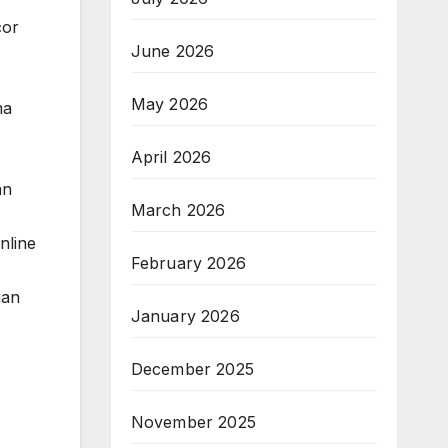
cor
June 2026
May 2026
ma
April 2026
an
March 2026
nline
February 2026
gan
January 2026
December 2025
November 2025