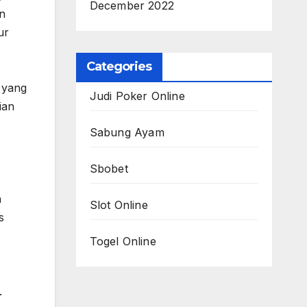
December 2022
an
ur
Categories
 yang
Judi Poker Online
ian
s
Sabung Ayam
Sbobet
n
Slot Online
s
Togel Online
.