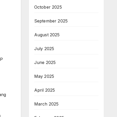
October 2025
September 2025
August 2025
July 2025
TP
June 2025
May 2025
April 2025
ang
March 2025
g