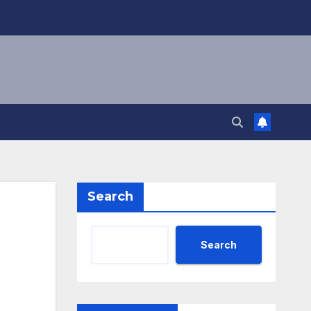
Search
Search