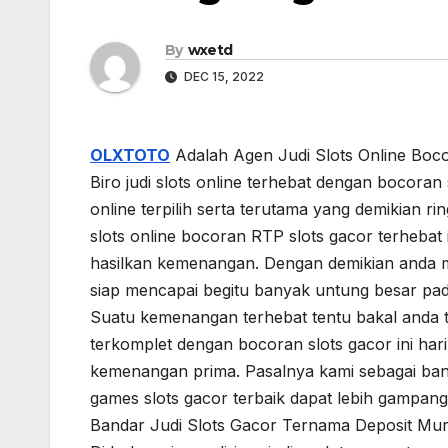
By
wxetd
DEC 15, 2022
OLXTOTO
Adalah Agen Judi Slots Online Boc
Biro judi slots online terhebat dengan bocoran 
online terpilih serta terutama yang demikian r
slots online bocoran RTP slots gacor terhebat
hasilkan kemenangan. Dengan demikian anda me
siap mencapai begitu banyak untung besar pada
Suatu kemenangan terhebat tentu bakal anda tem
terkomplet dengan bocoran slots gacor ini ha
kemenangan prima. Pasalnya kami sebagai band
games slots gacor terbaik dapat lebih gampang b
Bandar Judi Slots Gacor Ternama Deposit Mu