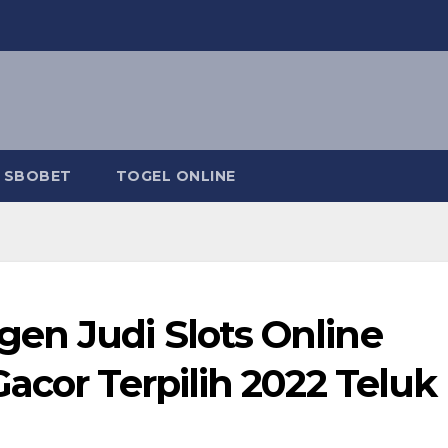
SBOBET
TOGEL ONLINE
en Judi Slots Online
acor Terpilih 2022 Teluk