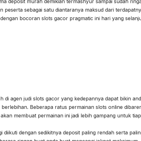
rnama deposit murah demikian termashyur sampai sudah ring
 peserta sebagai satu diantaranya maksud dari terdapatn
 dengan bocoran slots gacor pragmatic ini hari yang selanj
h di agen judi slots gacor yang kedepannya dapat bikin an
berlebihan. Beberapa ratus permainan slots online dibare
 akan membuat permainan ini jadi lebih gampang untuk tiap
 diikuti dengan sedikitnya deposit paling rendah serta pali