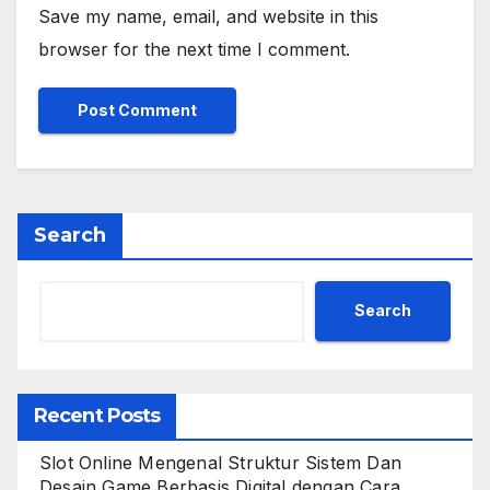
Save my name, email, and website in this
browser for the next time I comment.
Search
Search
Recent Posts
Slot Online Mengenal Struktur Sistem Dan
Desain Game Berbasis Digital dengan Cara