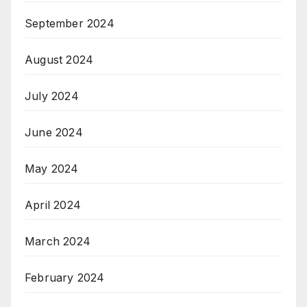
September 2024
August 2024
July 2024
June 2024
May 2024
April 2024
March 2024
February 2024