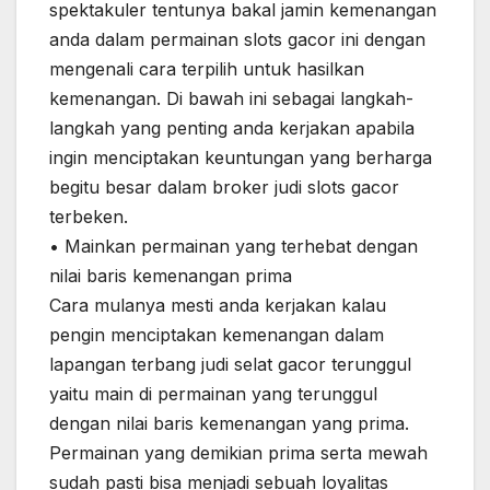
spektakuler tentunya bakal jamin kemenangan
anda dalam permainan slots gacor ini dengan
mengenali cara terpilih untuk hasilkan
kemenangan. Di bawah ini sebagai langkah-
langkah yang penting anda kerjakan apabila
ingin menciptakan keuntungan yang berharga
begitu besar dalam broker judi slots gacor
terbeken.
• Mainkan permainan yang terhebat dengan
nilai baris kemenangan prima
Cara mulanya mesti anda kerjakan kalau
pengin menciptakan kemenangan dalam
lapangan terbang judi selat gacor terunggul
yaitu main di permainan yang terunggul
dengan nilai baris kemenangan yang prima.
Permainan yang demikian prima serta mewah
sudah pasti bisa menjadi sebuah loyalitas