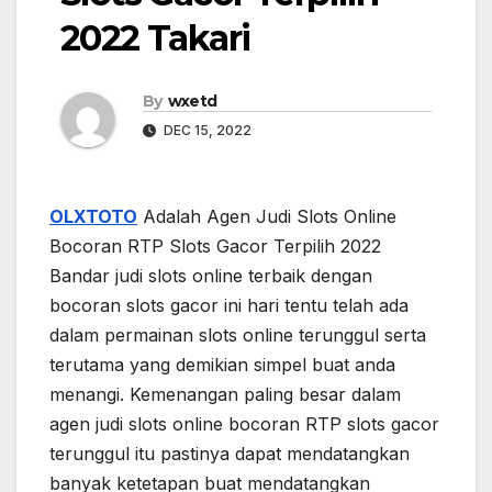
2022 Takari
By
wxetd
DEC 15, 2022
OLXTOTO
Adalah Agen Judi Slots Online
Bocoran RTP Slots Gacor Terpilih 2022
Bandar judi slots online terbaik dengan
bocoran slots gacor ini hari tentu telah ada
dalam permainan slots online terunggul serta
terutama yang demikian simpel buat anda
menangi. Kemenangan paling besar dalam
agen judi slots online bocoran RTP slots gacor
terunggul itu pastinya dapat mendatangkan
banyak ketetapan buat mendatangkan