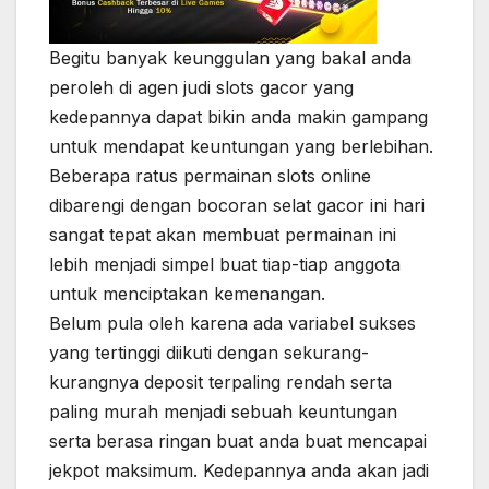
Begitu banyak keunggulan yang bakal anda
peroleh di agen judi slots gacor yang
kedepannya dapat bikin anda makin gampang
untuk mendapat keuntungan yang berlebihan.
Beberapa ratus permainan slots online
dibarengi dengan bocoran selat gacor ini hari
sangat tepat akan membuat permainan ini
lebih menjadi simpel buat tiap-tiap anggota
untuk menciptakan kemenangan.
Belum pula oleh karena ada variabel sukses
yang tertinggi diikuti dengan sekurang-
kurangnya deposit terpaling rendah serta
paling murah menjadi sebuah keuntungan
serta berasa ringan buat anda buat mencapai
jekpot maksimum. Kedepannya anda akan jadi