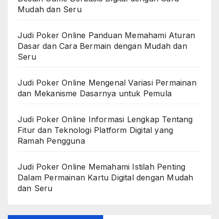
Mudah dan Seru
Judi Poker Online Panduan Memahami Aturan
Dasar dan Cara Bermain dengan Mudah dan
Seru
Judi Poker Online Mengenal Variasi Permainan
dan Mekanisme Dasarnya untuk Pemula
Judi Poker Online Informasi Lengkap Tentang
Fitur dan Teknologi Platform Digital yang
Ramah Pengguna
Judi Poker Online Memahami Istilah Penting
Dalam Permainan Kartu Digital dengan Mudah
dan Seru