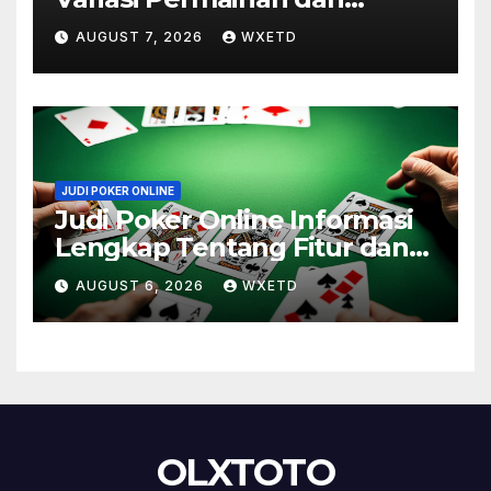
Mekanisme Dasarnya untuk
AUGUST 7, 2026
WXETD
Pemula
JUDI POKER ONLINE
Judi Poker Online Informasi
Lengkap Tentang Fitur dan
Teknologi Platform Digital
AUGUST 6, 2026
WXETD
yang Ramah Pengguna
OLXTOTO