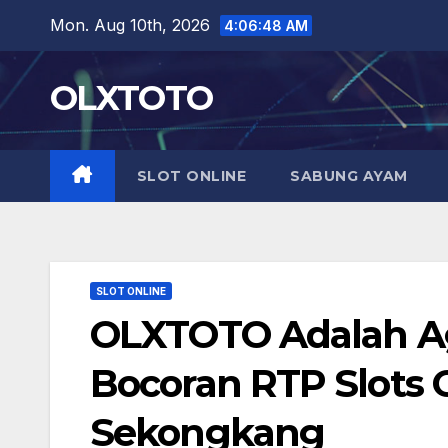
Skip
Mon. Aug 10th, 2026
4:06:49 AM
to
content
OLXTOTO
SLOT ONLINE
SABUNG AYAM
SLOT ONLINE
OLXTOTO Adalah Ag
Bocoran RTP Slots G
Sekongkang