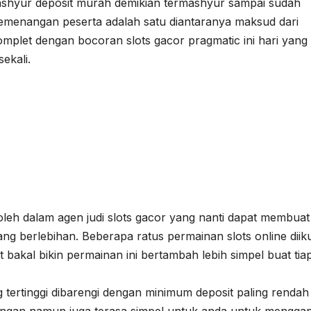
rmashyur deposit murah demikian termashyur sampai sudah
menangan peserta adalah satu diantaranya maksud dari
omplet dengan bocoran slots gacor pragmatic ini hari yang
ekali.
leh dalam agen judi slots gacor yang nanti dapat membuat
g berlebihan. Beberapa ratus permainan slots online diiku
t bakal bikin permainan ini bertambah lebih simpel buat tiap
 tertinggi dibarengi dengan minimum deposit paling rendah