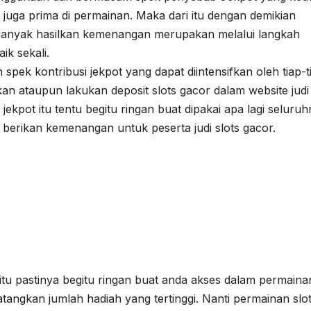
 juga prima di permainan. Maka dari itu dengan demikian
banyak hasilkan kemenangan merupakan melalui langkah
k sekali.
pek kontribusi jekpot yang dapat diintensifkan oleh tiap-t
kan ataupun lakukan deposit slots gacor dalam website judi
jekpot itu tentu begitu ringan buat dipakai apa lagi seluru
erikan kemenangan untuk peserta judi slots gacor.
itu pastinya begitu ringan buat anda akses dalam permaina
ngkan jumlah hadiah yang tertinggi. Nanti permainan slo