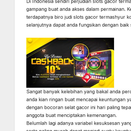
Di Indonesia sendiri perjudian slots gacor te
gampang buat anda akses dalam permainan. Ke
terdapatnya biro judi slots gacor termashyur k
selanjutnya dapat anda fungsikan dengan baik s
Sangat banyak kelebihan yang bakal anda pero
anda kian ringan buat mencapai keuntungan yan
dengan bocoran selat gacor ini hari paling tepa
anggota buat menciptakan kemenangan.
Belumlah lagi adanya variabel kesuksesan yang