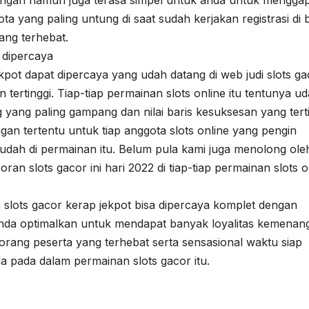
ungan namun juga terasa simpel untuk anda untuk menggap
a yang paling untung di saat sudah kerjakan registrasi di b
ang terhebat.
 dipercaya
pot dapat dipercaya yang udah datang di web judi slots ga
 tertinggi. Tiap-tiap permainan slots online itu tentunya u
 yang paling gampang dan nilai baris kesuksesan yang terti
gan tertentu untuk tiap anggota slots online yang pengin
ah di permainan itu. Belum pula kami juga menolong ole
an slots gacor ini hari 2022 di tiap-tiap permainan slots o
n slots gacor kerap jekpot bisa dipercaya komplet dengan
 anda optimalkan untuk mendapat banyak loyalitas kemenan
 orang peserta yang terhebat serta sensasional waktu siap
da pada dalam permainan slots gacor itu.