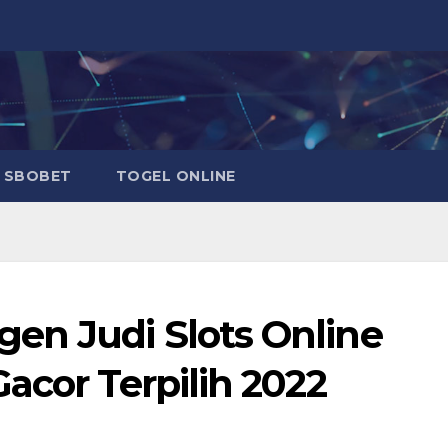
SBOBET
TOGEL ONLINE
en Judi Slots Online
acor Terpilih 2022