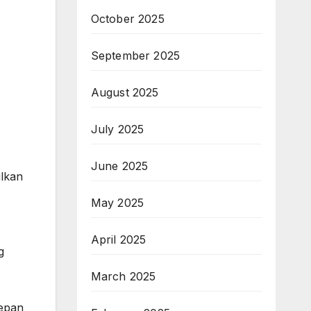
October 2025
September 2025
August 2025
July 2025
June 2025
ilkan
May 2025
April 2025
g
March 2025
depan