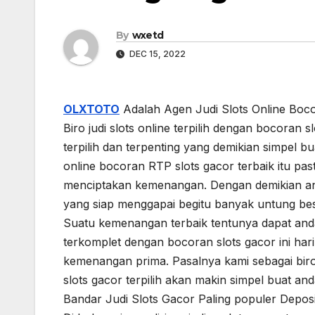
By
wxetd
DEC 15, 2022
OLXTOTO
Adalah Agen Judi Slots Online Boc
Biro judi slots online terpilih dengan bocoran s
terpilih dan terpenting yang demikian simpel 
online bocoran RTP slots gacor terbaik itu p
menciptakan kemenangan. Dengan demikian anda
yang siap menggapai begitu banyak untung besa
Suatu kemenangan terbaik tentunya dapat anda p
terkomplet dengan bocoran slots gacor ini har
kemenangan prima. Pasalnya kami sebagai biro j
slots gacor terpilih akan makin simpel buat anda
Bandar Judi Slots Gacor Paling populer Depos