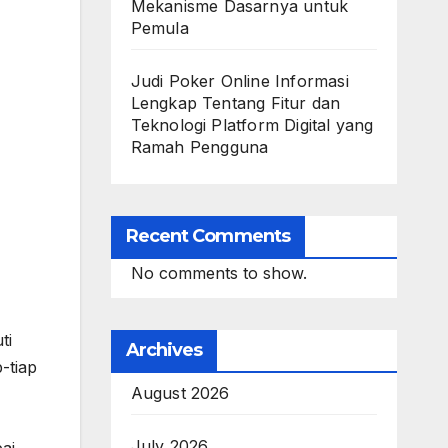
Mekanisme Dasarnya untuk
Pemula
Judi Poker Online Informasi
Lengkap Tentang Fitur dan
Teknologi Platform Digital yang
Ramah Pengguna
Recent Comments
No comments to show.
ti
Archives
-tiap
August 2026
July 2026