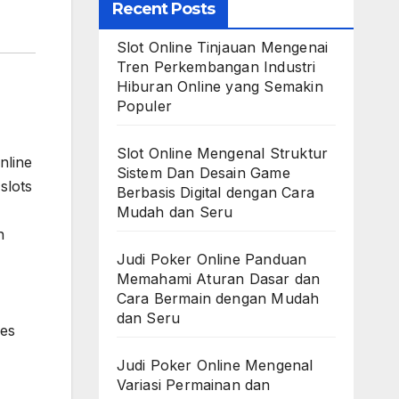
Recent Posts
Slot Online Tinjauan Mengenai
Tren Perkembangan Industri
Hiburan Online yang Semakin
Populer
Slot Online Mengenal Struktur
nline
Sistem Dan Desain Game
slots
Berbasis Digital dengan Cara
Mudah dan Seru
n
Judi Poker Online Panduan
Memahami Aturan Dasar dan
Cara Bermain dengan Mudah
dan Seru
mes
Judi Poker Online Mengenal
Variasi Permainan dan