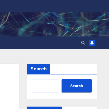
Search
Search