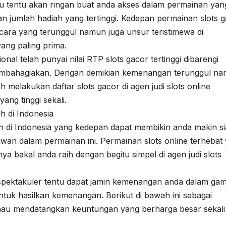
itu tentu akan ringan buat anda akses dalam permainan yan
jumlah hadiah yang tertinggi. Kedepan permainan slots 
 cara yang terunggul namun juga unsur teristimewa di
ang paling prima.
nal telah punyai nilai RTP slots gacor tertinggi dibarengi
membahagiakan. Dengan demikian kemenangan terunggul n
melakukan daftar slots gacor di agen judi slots online
ang tinggi sekali.
 di Indonesia
di Indonesia yang kedepan dapat membikin anda makin s
an dalam permainan ini. Permainan slots online terhebat
ya bakal anda raih dengan begitu simpel di agen judi slots
spektakuler tentu dapat jamin kemenangan anda dalam ga
untuk hasilkan kemenangan. Berikut di bawah ini sebagai
mau mendatangkan keuntungan yang berharga besar sekali 