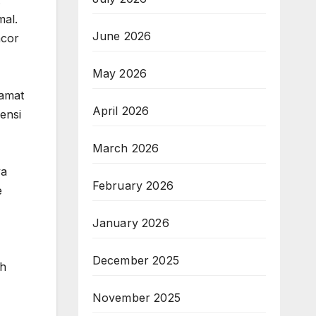
mal.
June 2026
acor
May 2026
 amat
April 2026
sensi
March 2026
ya
February 2026
e
January 2026
December 2025
ah
November 2025