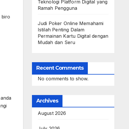
Teknologi Platform Digital yang
Ramah Pengguna
 biro
Judi Poker Online Memahami
Istilah Penting Dalam
Permainan Kartu Digital dengan
Mudah dan Seru
Recent Comments
No comments to show.
 anda
Archives
ngi
August 2026
July 2026