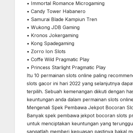
• Immortal Romance Microgaming
• Candy Tower Habanero
• Samurai Blade Kampiun Tren
• Wukong JDB Gaming
• Kronos Jokergaming
• Kong Spadegaming
• Zorro Ion Slots
• Coffe Wild Pragmatic Play
• Princess Starlight Pragmatic Play
Itu 10 permainan slots online paling recomm
slots gacor ini hari 2022 yang selanjutnya da
terpilih. Sebuah kemenangan diikuti dengan ha
keuntungan anda dalam permainan slots online
Mengenali Spek Pembawa Jekpot Bocoran Slots
Banyak spek pembawa jekpot bocoran slots pra
untuk menciptakan keuntungan yang terunggul 
sangatlah memberi kepuasan pastinya bakal 