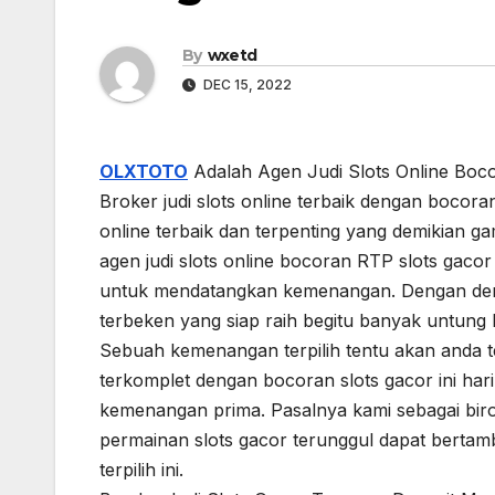
By
wxetd
DEC 15, 2022
OLXTOTO
Adalah Agen Judi Slots Online Boc
Broker judi slots online terbaik dengan bocoran
online terbaik dan terpenting yang demikian 
agen judi slots online bocoran RTP slots gaco
untuk mendatangkan kemenangan. Dengan demik
terbeken yang siap raih begitu banyak untung b
Sebuah kemenangan terpilih tentu akan anda te
terkomplet dengan bocoran slots gacor ini har
kemenangan prima. Pasalnya kami sebagai biro 
permainan slots gacor terunggul dapat bertam
terpilih ini.