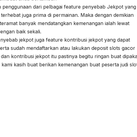
ah penggunaan dari pelbagai feature penyebab Jekpot yang
 terhebat juga prima di permainan. Maka dengan demikian
g teramat banyak mendatangkan kemenangan ialah lewat
ngan baik sekali.
nyebab jekpot juga feature kontribusi jekpot yang dapat
r serta sudah mendaftarkan atau lakukan deposit slots gacor
dan kontribusi jekpot itu pastinya begitu ringan buat dipaka
ami kasih buat berikan kemenangan buat peserta judi slo