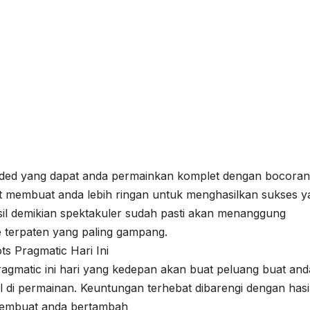
ended yang dapat anda permainkan komplet dengan bocora
pat membuat anda lebih ringan untuk menghasilkan sukses 
sil demikian spektakuler sudah pasti akan menanggung
 terpaten yang paling gampang.
 Pragmatic Hari Ini
gmatic ini hari yang kedepan akan buat peluang buat and
di permainan. Keuntungan terhebat dibarengi dengan hasi
membuat anda bertambah