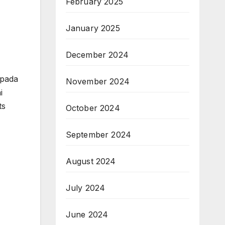
February 2025
January 2025
December 2024
 pada
November 2024
i
ts
October 2024
September 2024
August 2024
July 2024
June 2024