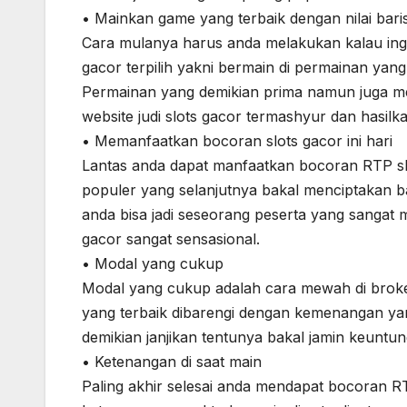
• Mainkan game yang terbaik dengan nilai bar
Cara mulanya harus anda melakukan kalau ingi
gacor terpilih yakni bermain di permainan yan
Permainan yang demikian prima namun juga mew
website judi slots gacor termashyur dan hasil
• Memanfaatkan bocoran slots gacor ini hari
Lantas anda dapat manfaatkan bocoran RTP slots
populer yang selanjutnya bakal menciptakan b
anda bisa jadi seseorang peserta yang sangat
gacor sangat sensasional.
• Modal yang cukup
Modal yang cukup adalah cara mewah di broker 
yang terbaik dibarengi dengan kemenangan ya
demikian janjikan tentunya bakal jamin keuntu
• Ketenangan di saat main
Paling akhir selesai anda mendapat bocoran R