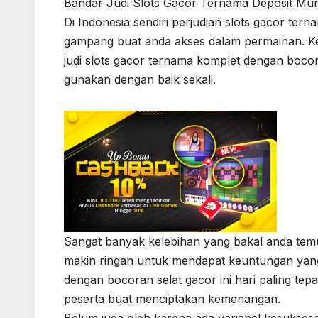
Bandar Judi Slots Gacor Ternama Deposit Mu
Di Indonesia sendiri perjudian slots gacor ter
gampang buat anda akses dalam permainan. Ke
judi slots gacor ternama komplet dengan bocor
gunakan dengan baik sekali.
Sangat banyak kelebihan yang bakal anda temu
makin ringan untuk mendapat keuntungan yang 
dengan bocoran selat gacor ini hari paling tepa
peserta buat menciptakan kemenangan.