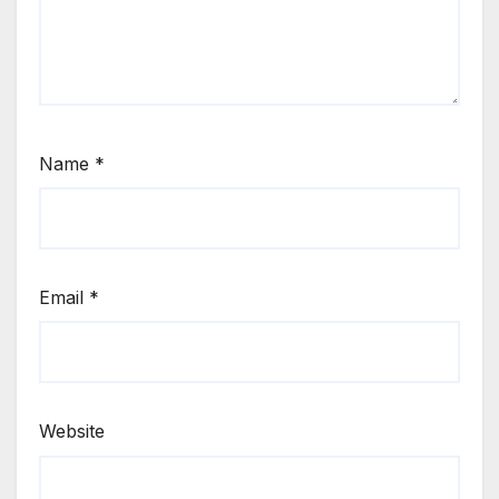
Name
*
Email
*
Website