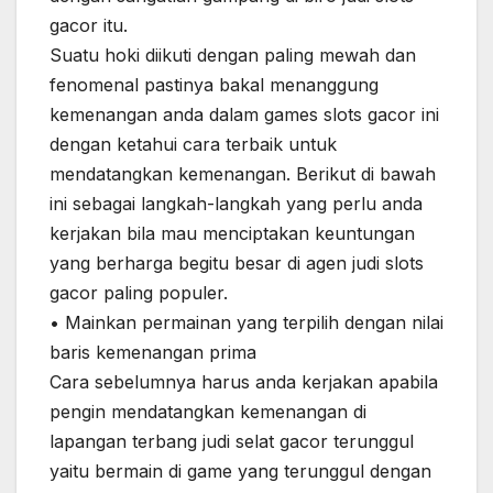
gacor itu.
Suatu hoki diikuti dengan paling mewah dan
fenomenal pastinya bakal menanggung
kemenangan anda dalam games slots gacor ini
dengan ketahui cara terbaik untuk
mendatangkan kemenangan. Berikut di bawah
ini sebagai langkah-langkah yang perlu anda
kerjakan bila mau menciptakan keuntungan
yang berharga begitu besar di agen judi slots
gacor paling populer.
• Mainkan permainan yang terpilih dengan nilai
baris kemenangan prima
Cara sebelumnya harus anda kerjakan apabila
pengin mendatangkan kemenangan di
lapangan terbang judi selat gacor terunggul
yaitu bermain di game yang terunggul dengan