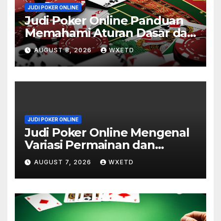
JUDI POKER ONLINE
Judi Poker Online Panduan
Memahami Aturan Dasar dan
Cara Bermain dengan Mudah
AUGUST 8, 2026
WXETD
dan Seru
JUDI POKER ONLINE
Judi Poker Online Mengenal
Variasi Permainan dan
Mekanisme Dasarnya untuk
AUGUST 7, 2026
WXETD
Pemula