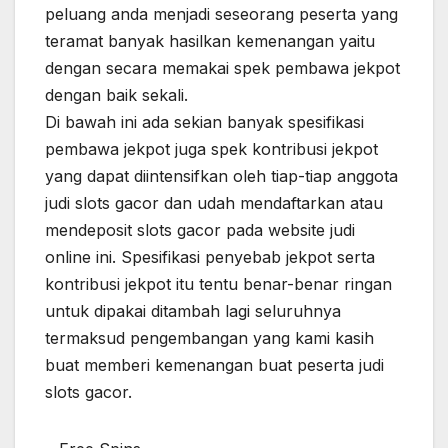
peluang anda menjadi seseorang peserta yang
teramat banyak hasilkan kemenangan yaitu
dengan secara memakai spek pembawa jekpot
dengan baik sekali.
Di bawah ini ada sekian banyak spesifikasi
pembawa jekpot juga spek kontribusi jekpot
yang dapat diintensifkan oleh tiap-tiap anggota
judi slots gacor dan udah mendaftarkan atau
mendeposit slots gacor pada website judi
online ini. Spesifikasi penyebab jekpot serta
kontribusi jekpot itu tentu benar-benar ringan
untuk dipakai ditambah lagi seluruhnya
termaksud pengembangan yang kami kasih
buat memberi kemenangan buat peserta judi
slots gacor.