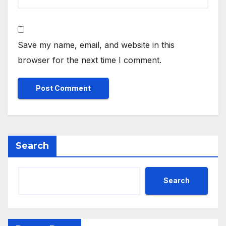
Save my name, email, and website in this
browser for the next time I comment.
Search
Search