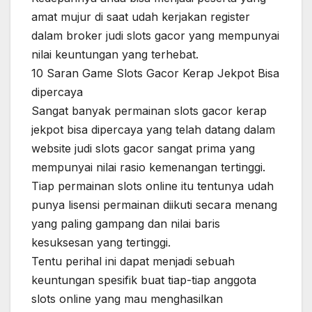
amat mujur di saat udah kerjakan register
dalam broker judi slots gacor yang mempunyai
nilai keuntungan yang terhebat.
10 Saran Game Slots Gacor Kerap Jekpot Bisa
dipercaya
Sangat banyak permainan slots gacor kerap
jekpot bisa dipercaya yang telah datang dalam
website judi slots gacor sangat prima yang
mempunyai nilai rasio kemenangan tertinggi.
Tiap permainan slots online itu tentunya udah
punya lisensi permainan diikuti secara menang
yang paling gampang dan nilai baris
kesuksesan yang tertinggi.
Tentu perihal ini dapat menjadi sebuah
keuntungan spesifik buat tiap-tiap anggota
slots online yang mau menghasilkan