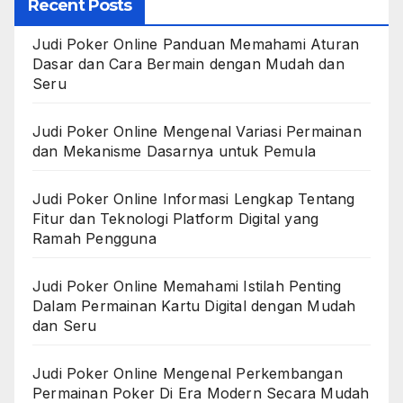
Recent Posts
Judi Poker Online Panduan Memahami Aturan
Dasar dan Cara Bermain dengan Mudah dan
Seru
Judi Poker Online Mengenal Variasi Permainan
dan Mekanisme Dasarnya untuk Pemula
Judi Poker Online Informasi Lengkap Tentang
Fitur dan Teknologi Platform Digital yang
Ramah Pengguna
Judi Poker Online Memahami Istilah Penting
Dalam Permainan Kartu Digital dengan Mudah
dan Seru
Judi Poker Online Mengenal Perkembangan
Permainan Poker Di Era Modern Secara Mudah