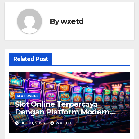
By
wxetd
Related Post
SLOT ONLINE
Slot Online Terpercaya
Dengan Platform Modern
Dan Game Terlengkap untuk
JUL 18, 2026
WXETD
Pengalaman Seru dan Aman