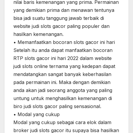
nilai baris kemenangan yang prima. Permainan
yang demikian prima dan menawan tentunya
bisa jadi suatu tanggung jawab terbaik di
website judi slots gacor paling populer dan
hasilkan kemenangan.
• Memanfaatkan bocoran slots gacor ini hari
Setelah itu anda dapat manfaatkan bocoran
RTP slots gacor ini hari 2022 dalam website
judi slots online ternama yang kedepan dapat
mendatangkan sangat banyak keberhasilan
pada permainan ini. Maka dengan demikian
anda akan jadi seorang anggota yang paling
untung untuk menghasilkan kemenangan di
biro judi slots gacor paling sensasional.
• Modal yang cukup
Modal yang cukup sebagai cara elok dalam
broker judi slots gacor itu supaya bisa hasilkan