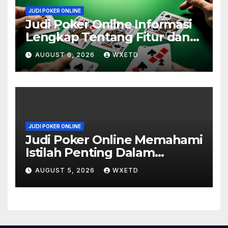
JUDI POKER ONLINE
Judi Poker Online Informasi
Lengkap Tentang Fitur dan
Teknologi Platform Digital
AUGUST 6, 2026
WXETD
yang Ramah Pengguna
JUDI POKER ONLINE
Judi Poker Online Memahami
Istilah Penting Dalam
Permainan Kartu Digital
AUGUST 5, 2026
WXETD
dengan Mudah dan Seru