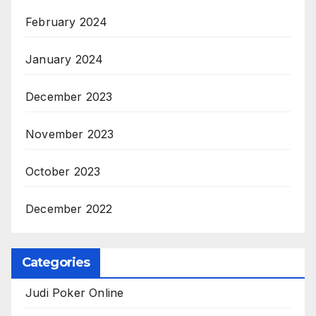
February 2024
January 2024
December 2023
November 2023
October 2023
December 2022
Categories
Judi Poker Online