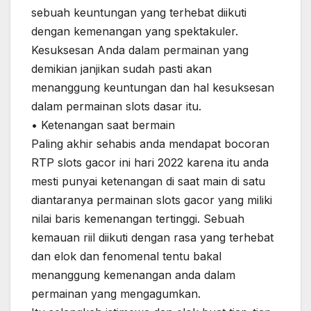
sebuah keuntungan yang terhebat diikuti
dengan kemenangan yang spektakuler.
Kesuksesan Anda dalam permainan yang
demikian janjikan sudah pasti akan
menanggung keuntungan dan hal kesuksesan
dalam permainan slots dasar itu.
• Ketenangan saat bermain
Paling akhir sehabis anda mendapat bocoran
RTP slots gacor ini hari 2022 karena itu anda
mesti punyai ketenangan di saat main di satu
diantaranya permainan slots gacor yang miliki
nilai baris kemenangan tertinggi. Sebuah
kemauan riil diikuti dengan rasa yang terhebat
dan elok dan fenomenal tentu bakal
menanggung kemenangan anda dalam
permainan yang mengagumkan.