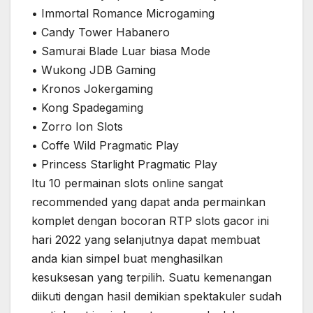
• Immortal Romance Microgaming
• Candy Tower Habanero
• Samurai Blade Luar biasa Mode
• Wukong JDB Gaming
• Kronos Jokergaming
• Kong Spadegaming
• Zorro Ion Slots
• Coffe Wild Pragmatic Play
• Princess Starlight Pragmatic Play
Itu 10 permainan slots online sangat
recommended yang dapat anda permainkan
komplet dengan bocoran RTP slots gacor ini
hari 2022 yang selanjutnya dapat membuat
anda kian simpel buat menghasilkan
kesuksesan yang terpilih. Suatu kemenangan
diikuti dengan hasil demikian spektakuler sudah