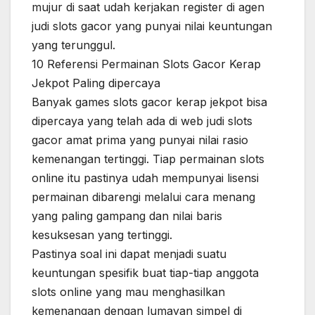
mujur di saat udah kerjakan register di agen
judi slots gacor yang punyai nilai keuntungan
yang terunggul.
10 Referensi Permainan Slots Gacor Kerap
Jekpot Paling dipercaya
Banyak games slots gacor kerap jekpot bisa
dipercaya yang telah ada di web judi slots
gacor amat prima yang punyai nilai rasio
kemenangan tertinggi. Tiap permainan slots
online itu pastinya udah mempunyai lisensi
permainan dibarengi melalui cara menang
yang paling gampang dan nilai baris
kesuksesan yang tertinggi.
Pastinya soal ini dapat menjadi suatu
keuntungan spesifik buat tiap-tiap anggota
slots online yang mau menghasilkan
kemenangan dengan lumayan simpel di