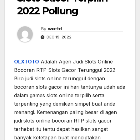
2022 Pollung
By
wxetd
DEC 15, 2022
OLXTOTO
Adalah Agen Judi Slots Online
Bocoran RTP Slots Gacor Terunggul 2022
Biro judi slots online terunggul dengan
bocoran slots gacor ini hari tentunya udah ada
dalam games slots online terpilih serta
terpenting yang demikian simpel buat anda
menangi. Kemenangan paling besar di agen
judi slots online bocoran RTP slots gacor
terhebat itu tentu dapat hasilkan sangat
banyak ketetapan buat menciptakan