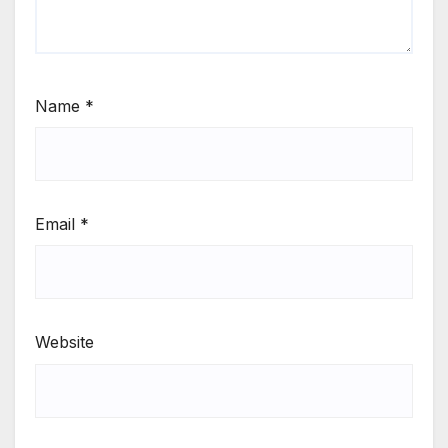
Name
*
Email
*
Website