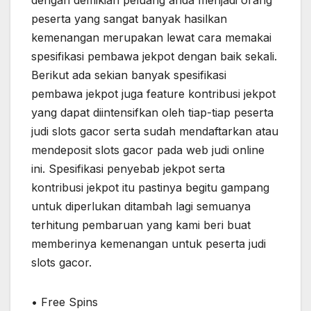
dengan demikian peluang anda menjadi orang
peserta yang sangat banyak hasilkan
kemenangan merupakan lewat cara memakai
spesifikasi pembawa jekpot dengan baik sekali.
Berikut ada sekian banyak spesifikasi
pembawa jekpot juga feature kontribusi jekpot
yang dapat diintensifkan oleh tiap-tiap peserta
judi slots gacor serta sudah mendaftarkan atau
mendeposit slots gacor pada web judi online
ini. Spesifikasi penyebab jekpot serta
kontribusi jekpot itu pastinya begitu gampang
untuk diperlukan ditambah lagi semuanya
terhitung pembaruan yang kami beri buat
memberinya kemenangan untuk peserta judi
slots gacor.
• Free Spins