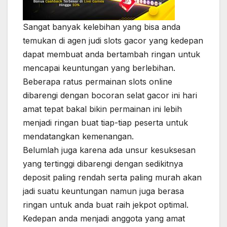
Sangat banyak kelebihan yang bisa anda
temukan di agen judi slots gacor yang kedepan
dapat membuat anda bertambah ringan untuk
mencapai keuntungan yang berlebihan.
Beberapa ratus permainan slots online
dibarengi dengan bocoran selat gacor ini hari
amat tepat bakal bikin permainan ini lebih
menjadi ringan buat tiap-tiap peserta untuk
mendatangkan kemenangan.
Belumlah juga karena ada unsur kesuksesan
yang tertinggi dibarengi dengan sedikitnya
deposit paling rendah serta paling murah akan
jadi suatu keuntungan namun juga berasa
ringan untuk anda buat raih jekpot optimal.
Kedepan anda menjadi anggota yang amat