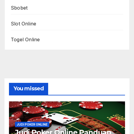
Sbobet
Slot Online
Togel Online
You missed
JUDI POKER ONLINE
Judi Poker Online Panduan