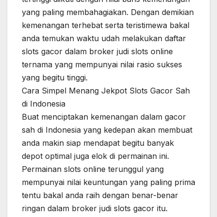
yang paling membahagiakan. Dengan demikian
kemenangan terhebat serta teristimewa bakal
anda temukan waktu udah melakukan daftar
slots gacor dalam broker judi slots online
ternama yang mempunyai nilai rasio sukses
yang begitu tinggi.
Cara Simpel Menang Jekpot Slots Gacor Sah
di Indonesia
Buat menciptakan kemenangan dalam gacor
sah di Indonesia yang kedepan akan membuat
anda makin siap mendapat begitu banyak
depot optimal juga elok di permainan ini.
Permainan slots online terunggul yang
mempunyai nilai keuntungan yang paling prima
tentu bakal anda raih dengan benar-benar
ringan dalam broker judi slots gacor itu.