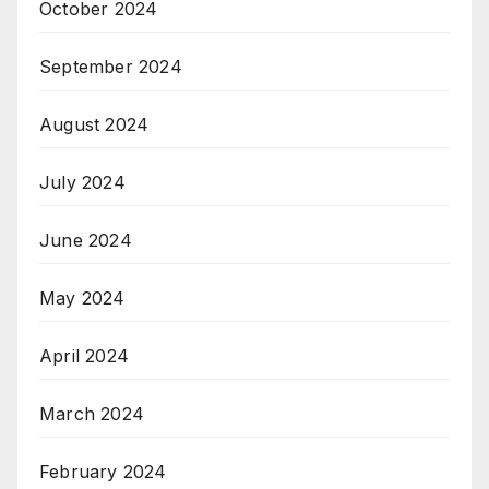
October 2024
September 2024
August 2024
July 2024
June 2024
May 2024
April 2024
March 2024
February 2024