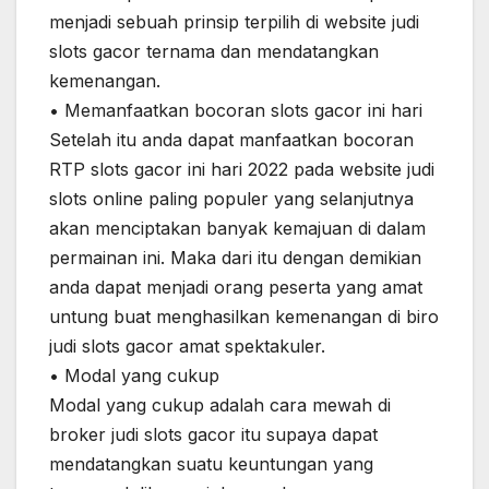
menjadi sebuah prinsip terpilih di website judi
slots gacor ternama dan mendatangkan
kemenangan.
• Memanfaatkan bocoran slots gacor ini hari
Setelah itu anda dapat manfaatkan bocoran
RTP slots gacor ini hari 2022 pada website judi
slots online paling populer yang selanjutnya
akan menciptakan banyak kemajuan di dalam
permainan ini. Maka dari itu dengan demikian
anda dapat menjadi orang peserta yang amat
untung buat menghasilkan kemenangan di biro
judi slots gacor amat spektakuler.
• Modal yang cukup
Modal yang cukup adalah cara mewah di
broker judi slots gacor itu supaya dapat
mendatangkan suatu keuntungan yang