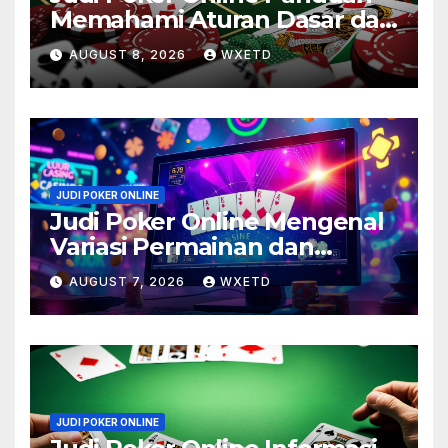
Memahami Aturan Dasar dan
Cara Bermain dengan Mudah
AUGUST 8, 2026
WXETD
dan Seru
JUDI POKER ONLINE
Judi Poker Online Mengenal
Variasi Permainan dan
Mekanisme Dasarnya untuk
AUGUST 7, 2026
WXETD
Pemula
JUDI POKER ONLINE