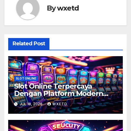
By
wxetd
Related Post
SLOT ONLINE
Slot Online Terpercaya
Dengan Platform Modern
Dan Game Terlengkap untuk
JUL 18, 2026
WXETD
Pengalaman Seru dan Aman