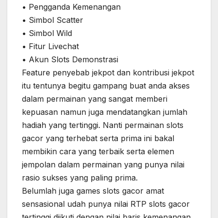
• Pengganda Kemenangan
• Simbol Scatter
• Simbol Wild
• Fitur Livechat
• Akun Slots Demonstrasi
Feature penyebab jekpot dan kontribusi jekpot
itu tentunya begitu gampang buat anda akses
dalam permainan yang sangat memberi
kepuasan namun juga mendatangkan jumlah
hadiah yang tertinggi. Nanti permainan slots
gacor yang terhebat serta prima ini bakal
membikin cara yang terbaik serta elemen
jempolan dalam permainan yang punya nilai
rasio sukses yang paling prima.
Belumlah juga games slots gacor amat
sensasional udah punya nilai RTP slots gacor
tertinggi diikuti dengan nilai baris kemenangan