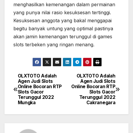
menghasilkan kemenangan dalam permainan
yang punya nilai rasio kesuksesan tertinggi.
Kesuksesan anggota yang bakal menggapai
begitu banyak untung yang optimal pastinya
akan jamin kemenangan terunggul di games
slots terbeken yang ringan menang.
OLXTOTO Adalah
OLXTOTO Adalah
Post
Agen Judi Slots
Agen Judi Slots
Online Bocoran RTP
Online Bocoran RTP
navigation
Slots Gacor
Slots Gacor
Terunggul 2022
Terunggul 2022
Mungka
Cakranegara