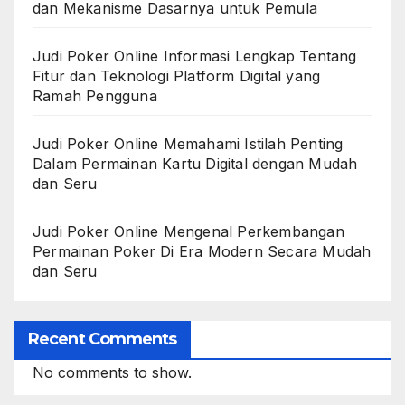
dan Mekanisme Dasarnya untuk Pemula
Judi Poker Online Informasi Lengkap Tentang
Fitur dan Teknologi Platform Digital yang
Ramah Pengguna
Judi Poker Online Memahami Istilah Penting
Dalam Permainan Kartu Digital dengan Mudah
dan Seru
Judi Poker Online Mengenal Perkembangan
Permainan Poker Di Era Modern Secara Mudah
dan Seru
Recent Comments
No comments to show.