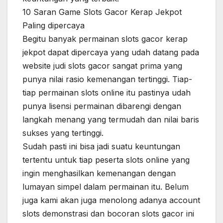
10 Saran Game Slots Gacor Kerap Jekpot
Paling dipercaya
Begitu banyak permainan slots gacor kerap
jekpot dapat dipercaya yang udah datang pada
website judi slots gacor sangat prima yang
punya nilai rasio kemenangan tertinggi. Tiap-
tiap permainan slots online itu pastinya udah
punya lisensi permainan dibarengi dengan
langkah menang yang termudah dan nilai baris
sukses yang tertinggi.
Sudah pasti ini bisa jadi suatu keuntungan
tertentu untuk tiap peserta slots online yang
ingin menghasilkan kemenangan dengan
lumayan simpel dalam permainan itu. Belum
juga kami akan juga menolong adanya account
slots demonstrasi dan bocoran slots gacor ini