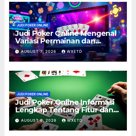
JUDI POKER ONLINE
Judi Poker Online Mengenal
Variasi Permainan dan
Mekanisme Dasarnya untuk
AUGUST 7, 2026
WXETD
Pemula
JUDI POKER ONLINE
Judi Poker Online Informasi
Lengkap Tentang Fitur dan
Teknologi Platform Digital
AUGUST 6, 2026
WXETD
yang Ramah Pengguna