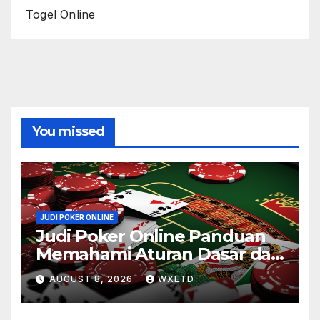
Togel Online
You missed
JUDI POKER ONLINE
Judi Poker Online Panduan
Memahami Aturan Dasar dan
Cara Bermain dengan Mudah
AUGUST 8, 2026
WXETD
dan Seru