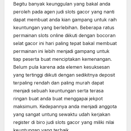
Begitu banyak keunggulan yang bakal anda
peroleh pada agen judi slots gacor yang nanti
dapat membuat anda kian gampang untuk raih
keuntungan yang berlebihan. Beberapa ratus
permainan slots online diikuti dengan bocoran
selat gacor ini hari paling tepat bakal membuat
permainan ini lebih menjadi gampang untuk
tiap peserta buat menciptakan kemenangan.
Belum pula karena ada elemen kesuksesan
yang tertinggi diikuti dengan sedikitnya deposit
terpaling rendah dan paling murah dapat
menjadi sebuah keuntungan serta terasa
ringan buat anda buat menggapai jekpot
maksimum. Kedepannya anda menjadi anggota
yang sangat untung sewaktu udah kerjakan
register di biro judi slots gacor yang miliki nilai
keuntungan yang terbaik.