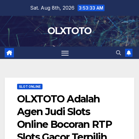
Skip
Sat. Aug 8th, 2026
3:53:35 AM
to
content
OLXTOTO
SLOT ONLINE
OLXTOTO Adalah
Agen Judi Slots
Online Bocoran RTP
Slots Gacor Terpilih