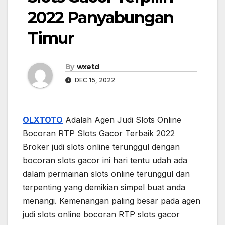
2022 Panyabungan
Timur
By
wxetd
DEC 15, 2022
OLXTOTO
Adalah Agen Judi Slots Online
Bocoran RTP Slots Gacor Terbaik 2022
Broker judi slots online terunggul dengan
bocoran slots gacor ini hari tentu udah ada
dalam permainan slots online terunggul dan
terpenting yang demikian simpel buat anda
menangi. Kemenangan paling besar pada agen
judi slots online bocoran RTP slots gacor