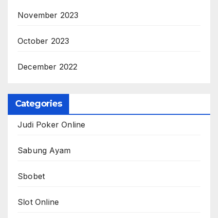
November 2023
October 2023
December 2022
Categories
Judi Poker Online
Sabung Ayam
Sbobet
Slot Online