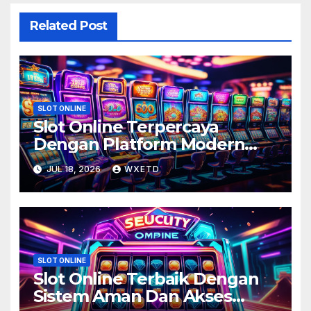
Related Post
SLOT ONLINE
Slot Online Terpercaya
Dengan Platform Modern
Dan Game Terlengkap untuk
JUL 18, 2026
WXETD
Pengalaman Seru dan Aman
SLOT ONLINE
Slot Online Terbaik Dengan
Sistem Aman Dan Akses