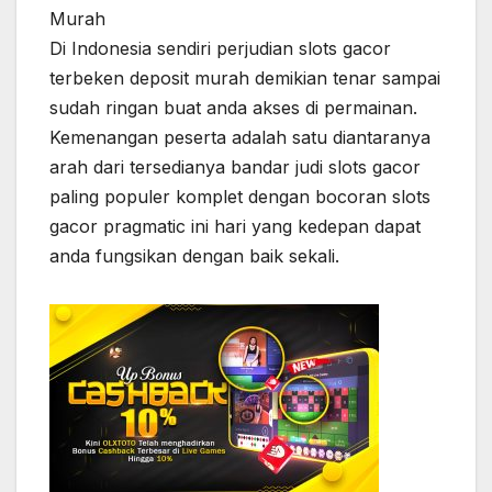
Murah
Di Indonesia sendiri perjudian slots gacor
terbeken deposit murah demikian tenar sampai
sudah ringan buat anda akses di permainan.
Kemenangan peserta adalah satu diantaranya
arah dari tersedianya bandar judi slots gacor
paling populer komplet dengan bocoran slots
gacor pragmatic ini hari yang kedepan dapat
anda fungsikan dengan baik sekali.