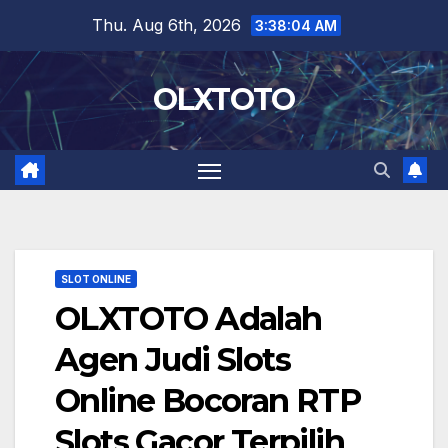
Skip
Thu. Aug 6th, 2026
3:38:05 AM
to
content
OLXTOTO
SLOT ONLINE
OLXTOTO Adalah
Agen Judi Slots
Online Bocoran RTP
Slots Gacor Terpilih