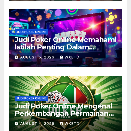
JUDI POKER ONLINE
Judi Poker Online Memahami
Istilah Penting Dalam
Permainan Kartu Digital
AUGUST 5, 2026
WXETD
dengan Mudah dan Seru
JUDI POKER ONLINE
Judi Poker Online Mengenal
Perkembangan Permainan
Poker Di Era Modern Secara
AUGUST 4, 2026
WXETD
Mudah dan Seru