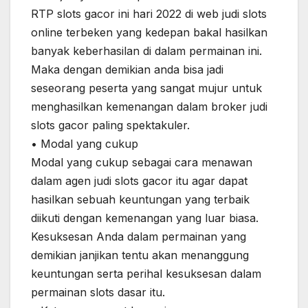
RTP slots gacor ini hari 2022 di web judi slots
online terbeken yang kedepan bakal hasilkan
banyak keberhasilan di dalam permainan ini.
Maka dengan demikian anda bisa jadi
seseorang peserta yang sangat mujur untuk
menghasilkan kemenangan dalam broker judi
slots gacor paling spektakuler.
• Modal yang cukup
Modal yang cukup sebagai cara menawan
dalam agen judi slots gacor itu agar dapat
hasilkan sebuah keuntungan yang terbaik
diikuti dengan kemenangan yang luar biasa.
Kesuksesan Anda dalam permainan yang
demikian janjikan tentu akan menanggung
keuntungan serta perihal kesuksesan dalam
permainan slots dasar itu.