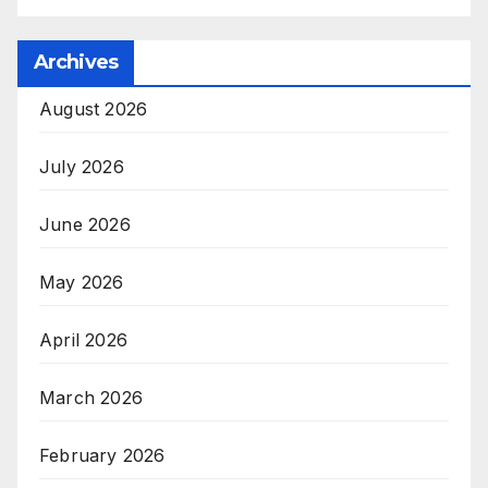
Archives
August 2026
July 2026
June 2026
May 2026
April 2026
March 2026
February 2026