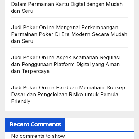
Dalam Permainan Kartu Digital dengan Mudah
dan Seru
Judi Poker Online Mengenal Perkembangan
Permainan Poker Di Era Modern Secara Mudah
dan Seru
Judi Poker Online Aspek Keamanan Regulasi
dan Penggunaan Platform Digital yang Aman
dan Terpercaya
Judi Poker Online Panduan Memahami Konsep
Dasar dan Pengelolaan Risiko untuk Pemula
Friendly
Recent Comments
No comments to show.