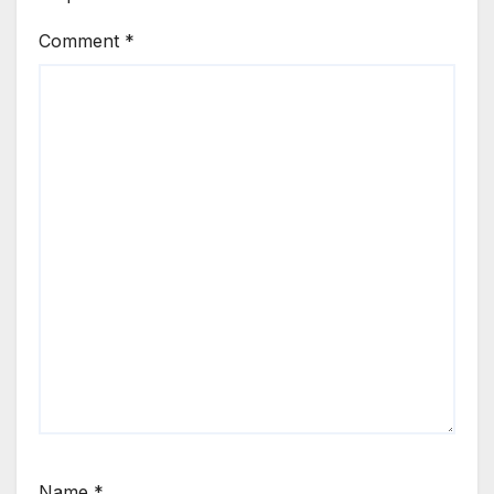
Comment
*
Name
*