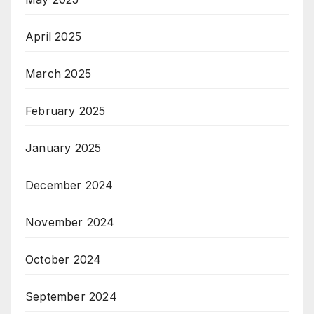
April 2025
March 2025
February 2025
January 2025
December 2024
November 2024
October 2024
September 2024