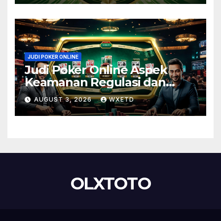
JUDI POKER ONLINE
Judi Poker Online Aspek
Keamanan Regulasi dan
Penggunaan Platform Digital
AUGUST 3, 2026
WXETD
yang Aman dan Terpercaya
OLXTOTO