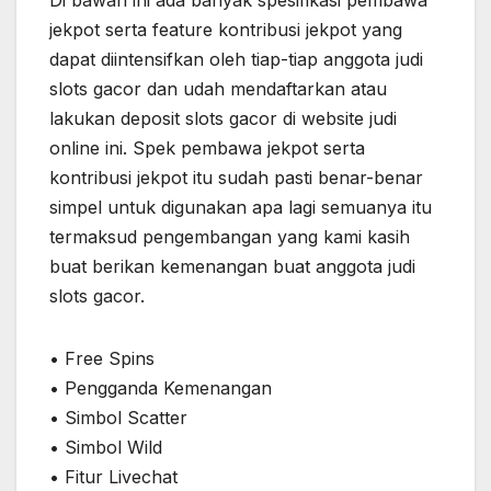
Di bawah ini ada banyak spesifikasi pembawa
jekpot serta feature kontribusi jekpot yang
dapat diintensifkan oleh tiap-tiap anggota judi
slots gacor dan udah mendaftarkan atau
lakukan deposit slots gacor di website judi
online ini. Spek pembawa jekpot serta
kontribusi jekpot itu sudah pasti benar-benar
simpel untuk digunakan apa lagi semuanya itu
termaksud pengembangan yang kami kasih
buat berikan kemenangan buat anggota judi
slots gacor.
• Free Spins
• Pengganda Kemenangan
• Simbol Scatter
• Simbol Wild
• Fitur Livechat