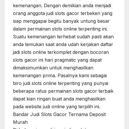
kemenangan. Dengan demikian anda menjadi
orang anggota judi slots gacor terbeken yang
siap menggapai begitu banyak untung besar
dalam permainan slots online terpenting ini.
Suatu kemenangan terhebat sudah pasti akan
anda temukan saat anda udah kerjakan daftar
jadi slots online terkomplet dengan bocoran
slots gacor ini hari pragmatic yang dapat
dimaksimumkan untuk menghasilkan
kemenangan prima. Pasalnya kami sebagai
biro judi slots online terpenting yang punyai
beberapa ratus permainan slots gacor terbaik
dapat kian ringan buat anda menghasilkan
pada website judi online yang terpilih ini.
Bandar Judi Slots Gacor Ternama Deposit
Murah