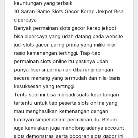
keuntungan yang terbaik.
10 Saran Game Slots Gacor Kerap Jekpot Bisa
dipercaya
Banyak permainan slots gacor kerap jekpot
bisa dipercaya yang udah datang pada website
judi slots gacor paling prima yang miliki nilai
rasio kemenangan tertinggi. Tiap-tiap
permainan slots online itu pastinya udah
punyai lisensi permainan dibarengi dengan
secara menang yang termudah dan nilai baris
kesuksesan yang tertinggi.
Tentu soal ini bisa menjadi suatu keuntungan
tertentu untuk tiap peserta slots online yang
mau menghasilkan kemenangan dengan
lumayan simpel dalam permainan itu. Belum
juga kami akan juga menolong adanya account
slots demonstrasi serta bocoran slots gacor ini