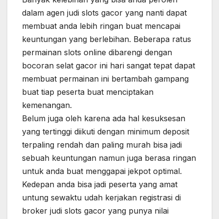
dalam agen judi slots gacor yang nanti dapat
membuat anda lebih ringan buat mencapai
keuntungan yang berlebihan. Beberapa ratus
permainan slots online dibarengi dengan
bocoran selat gacor ini hari sangat tepat dapat
membuat permainan ini bertambah gampang
buat tiap peserta buat menciptakan
kemenangan.
Belum juga oleh karena ada hal kesuksesan
yang tertinggi diikuti dengan minimum deposit
terpaling rendah dan paling murah bisa jadi
sebuah keuntungan namun juga berasa ringan
untuk anda buat menggapai jekpot optimal.
Kedepan anda bisa jadi peserta yang amat
untung sewaktu udah kerjakan registrasi di
broker judi slots gacor yang punya nilai