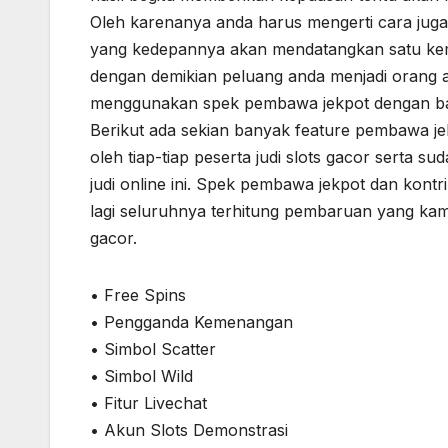
Oleh karenanya anda harus mengerti cara ju
yang kedepannya akan mendatangkan satu kem
dengan demikian peluang anda menjadi orang 
menggunakan spek pembawa jekpot dengan bai
Berikut ada sekian banyak feature pembawa jek
oleh tiap-tiap peserta judi slots gacor serta s
judi online ini. Spek pembawa jekpot dan kontr
lagi seluruhnya terhitung pembaruan yang kam
gacor.
• Free Spins
• Pengganda Kemenangan
• Simbol Scatter
• Simbol Wild
• Fitur Livechat
• Akun Slots Demonstrasi