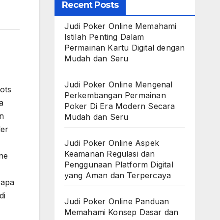
Recent Posts
Judi Poker Online Memahami
Istilah Penting Dalam
Permainan Kartu Digital dengan
Mudah dan Seru
Judi Poker Online Mengenal
lots
Perkembangan Permainan
a
Poker Di Era Modern Secara
an
Mudah dan Seru
ler
Judi Poker Online Aspek
Keamanan Regulasi dan
ine
Penggunaan Platform Digital
yang Aman dan Terpercaya
rapa
di
Judi Poker Online Panduan
Memahami Konsep Dasar dan