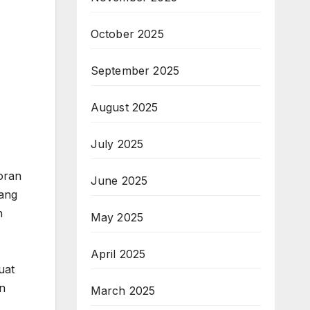
October 2025
September 2025
August 2025
July 2025
oran
June 2025
yang
n
May 2025
April 2025
uat
n
March 2025