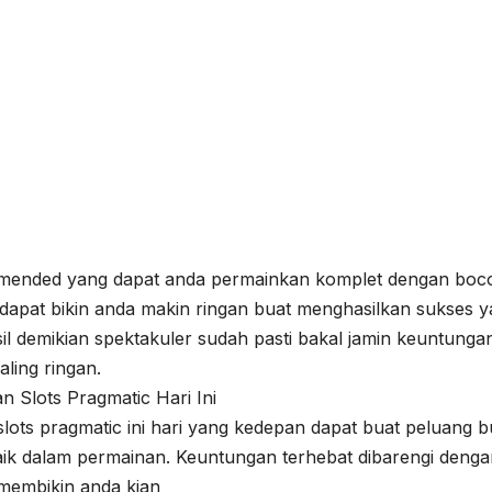
commended yang dapat anda permainkan komplet dengan boc
a dapat bikin anda makin ringan buat menghasilkan sukses 
il demikian spektakuler sudah pasti bakal jamin keuntunga
ling ringan.
 Slots Pragmatic Hari Ini
ots pragmatic ini hari yang kedepan dapat buat peluang b
ik dalam permainan. Keuntungan terhebat dibarengi denga
membikin anda kian