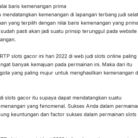
ilai baris kemenangan prima
in mendatangkan kemenangan di lapangan terbang judi sela
an yang terpilih dengan nilai baris kemenangan yang prima
ah pasti akan jadi suatu prinsip terunggul pada website 
nangan.
 slots gacor ini hari 2022 di web judi slots online paling
ngat banyak kemajuan pada permainan ini. Maka dari itu
ggota yang paling mujur untuk menghasilkan kemenangan 
di slots gacor itu supaya dapat mendatangkan suatu
kemenangan yang fenomenal. Sukses Anda dalam permaina
gung keuntungan dan factor sukses dalam permainan slots