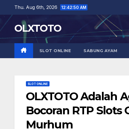
Skip
Thu. Aug 6th, 2026
12:42:51 AM
to
content
OLXTOTO
SLOT ONLINE
SABUNG AYAM
SLOT ONLINE
OLXTOTO Adalah Ag
Bocoran RTP Slots G
Murhum