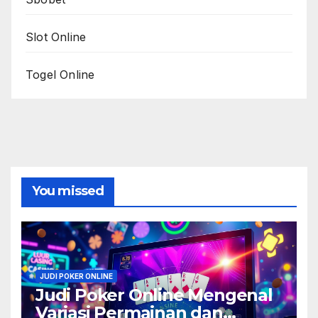
Slot Online
Togel Online
You missed
JUDI POKER ONLINE
Judi Poker Online Mengenal
Variasi Permainan dan