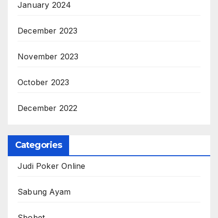
January 2024
December 2023
November 2023
October 2023
December 2022
Categories
Judi Poker Online
Sabung Ayam
Sbobet