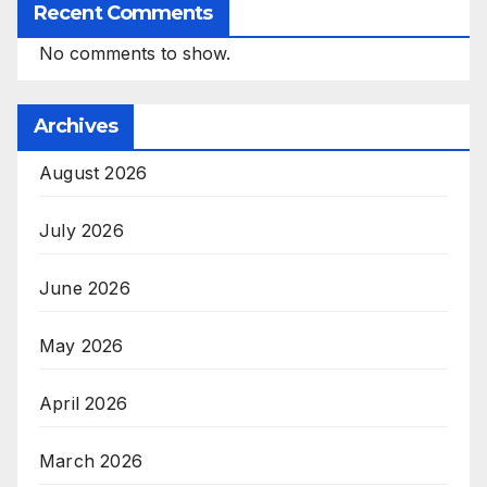
Recent Comments
No comments to show.
Archives
August 2026
July 2026
June 2026
May 2026
April 2026
March 2026