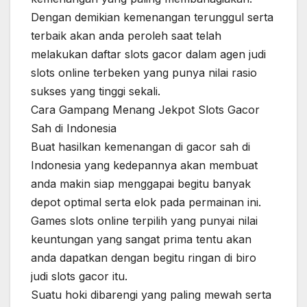
Dengan demikian kemenangan terunggul serta
terbaik akan anda peroleh saat telah
melakukan daftar slots gacor dalam agen judi
slots online terbeken yang punya nilai rasio
sukses yang tinggi sekali.
Cara Gampang Menang Jekpot Slots Gacor
Sah di Indonesia
Buat hasilkan kemenangan di gacor sah di
Indonesia yang kedepannya akan membuat
anda makin siap menggapai begitu banyak
depot optimal serta elok pada permainan ini.
Games slots online terpilih yang punyai nilai
keuntungan yang sangat prima tentu akan
anda dapatkan dengan begitu ringan di biro
judi slots gacor itu.
Suatu hoki dibarengi yang paling mewah serta