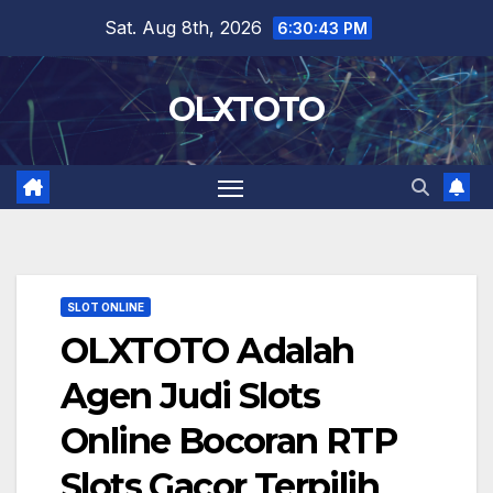
Skip
Sat. Aug 8th, 2026
6:30:44 PM
to
content
OLXTOTO
SLOT ONLINE
OLXTOTO Adalah
Agen Judi Slots
Online Bocoran RTP
Slots Gacor Terpilih