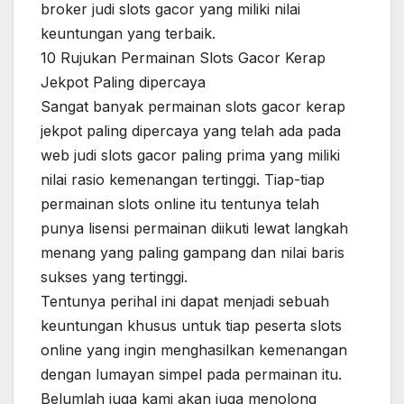
broker judi slots gacor yang miliki nilai
keuntungan yang terbaik.
10 Rujukan Permainan Slots Gacor Kerap
Jekpot Paling dipercaya
Sangat banyak permainan slots gacor kerap
jekpot paling dipercaya yang telah ada pada
web judi slots gacor paling prima yang miliki
nilai rasio kemenangan tertinggi. Tiap-tiap
permainan slots online itu tentunya telah
punya lisensi permainan diikuti lewat langkah
menang yang paling gampang dan nilai baris
sukses yang tertinggi.
Tentunya perihal ini dapat menjadi sebuah
keuntungan khusus untuk tiap peserta slots
online yang ingin menghasilkan kemenangan
dengan lumayan simpel pada permainan itu.
Belumlah juga kami akan juga menolong