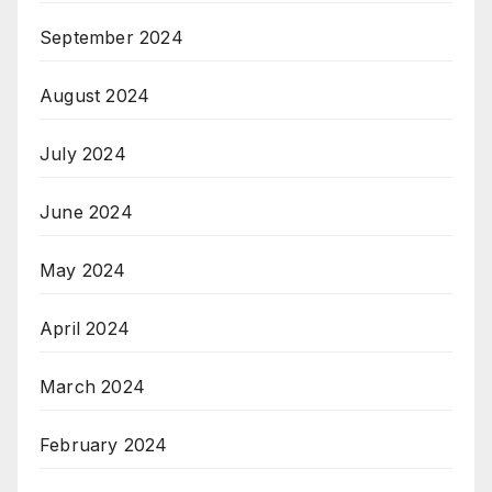
September 2024
August 2024
July 2024
June 2024
May 2024
April 2024
March 2024
February 2024