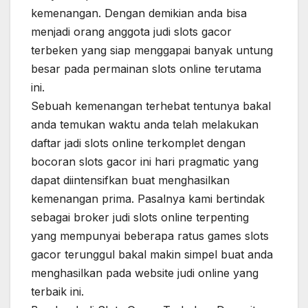
kemenangan. Dengan demikian anda bisa
menjadi orang anggota judi slots gacor
terbeken yang siap menggapai banyak untung
besar pada permainan slots online terutama
ini.
Sebuah kemenangan terhebat tentunya bakal
anda temukan waktu anda telah melakukan
daftar jadi slots online terkomplet dengan
bocoran slots gacor ini hari pragmatic yang
dapat diintensifkan buat menghasilkan
kemenangan prima. Pasalnya kami bertindak
sebagai broker judi slots online terpenting
yang mempunyai beberapa ratus games slots
gacor terunggul bakal makin simpel buat anda
menghasilkan pada website judi online yang
terbaik ini.