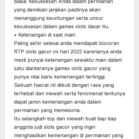
biasa. Kesuksesan Anda dalam permainan
yang demikian janjikan pastinya akan
menanggung keuntungan serta unsur
kesuksesan dalam games slots dasar itu.
• Ketenangan di saat main
Paling akhir selesai anda mendapati bocoran
RTP slots gacor ini hari 2022 karenanya anda
mesti punyai ketenangan sewaktu main dalam
satu diantaranya games slots gacor yang
punya nilai baris kemenangan tertinggi.
Sebuah hasrat riil diikuti dengan rasa yang
terhebat dan mewah serta fenomenal tentunya
dapat jamin kemenangan anda dalam
permainan yang memesona.
Itu selangkah top dan mewah buat tiap-tiap
anggota judi slots gacor yang ingin
menghasilkan kemenangan di permainan yang