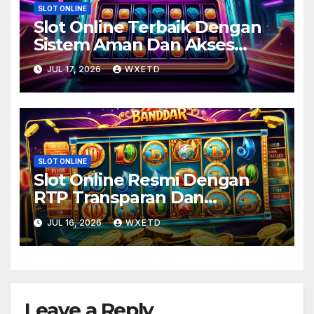
SLOT ONLINE
Slot Online Terbaik Dengan
Sistem Aman Dan Akses
Cepat untuk Pengalaman
JUL 17, 2026
WXETD
Bermain Tanpa Hambatan
SLOT ONLINE
Slot Online Resmi Dengan
RTP Transparan Dan
Permainan Populer untuk
JUL 16, 2026
WXETD
Pengalaman Seru dan Jujur
Leave a Reply