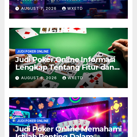
Mekanisme Dasarnya untuk
AUGUST 7, 2026
WXETD
Pemula
JUDI POKER ONLINE
Judi Poker Online Informasi
Lengkap Tentang Fitur dan
Teknologi Platform Digital
AUGUST 6, 2026
WXETD
yang Ramah Pengguna
JUDI POKER ONLINE
Judi Poker Online Memahami
Istilah Penting Dalam