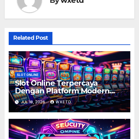
By
wxetd
Related Post
SLOT ONLINE
Slot Online Terpercaya
Dengan Platform Modern
Dan Game Terlengkap untuk
JUL 18, 2026
WXETD
Pengalaman Seru dan Aman