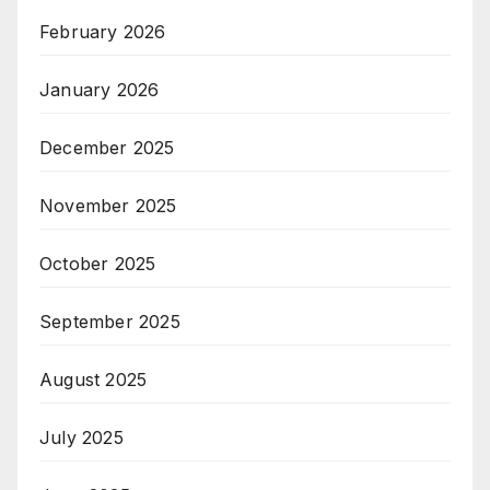
February 2026
January 2026
December 2025
November 2025
October 2025
September 2025
August 2025
July 2025