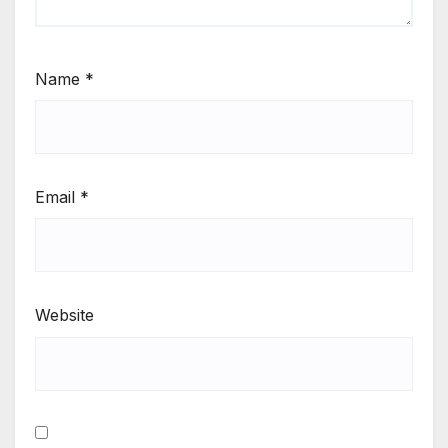
Name
*
Email
*
Website