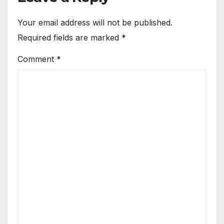
Your email address will not be published.
Required fields are marked
*
Comment
*