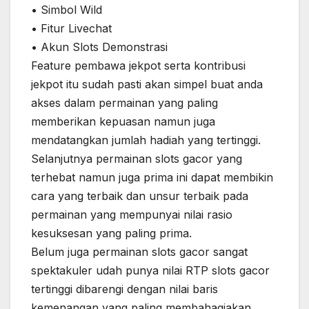
• Simbol Wild
• Fitur Livechat
• Akun Slots Demonstrasi
Feature pembawa jekpot serta kontribusi
jekpot itu sudah pasti akan simpel buat anda
akses dalam permainan yang paling
memberikan kepuasan namun juga
mendatangkan jumlah hadiah yang tertinggi.
Selanjutnya permainan slots gacor yang
terhebat namun juga prima ini dapat membikin
cara yang terbaik dan unsur terbaik pada
permainan yang mempunyai nilai rasio
kesuksesan yang paling prima.
Belum juga permainan slots gacor sangat
spektakuler udah punya nilai RTP slots gacor
tertinggi dibarengi dengan nilai baris
kemenangan yang paling membahagiakan.