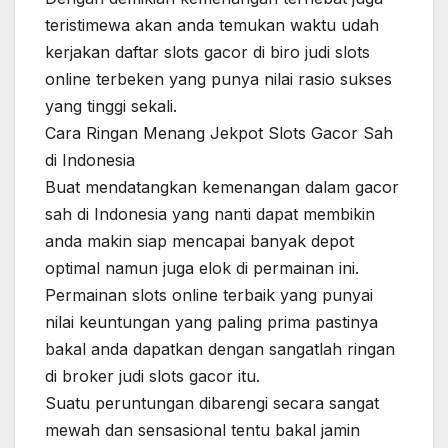
teristimewa akan anda temukan waktu udah
kerjakan daftar slots gacor di biro judi slots
online terbeken yang punya nilai rasio sukses
yang tinggi sekali.
Cara Ringan Menang Jekpot Slots Gacor Sah
di Indonesia
Buat mendatangkan kemenangan dalam gacor
sah di Indonesia yang nanti dapat membikin
anda makin siap mencapai banyak depot
optimal namun juga elok di permainan ini.
Permainan slots online terbaik yang punyai
nilai keuntungan yang paling prima pastinya
bakal anda dapatkan dengan sangatlah ringan
di broker judi slots gacor itu.
Suatu peruntungan dibarengi secara sangat
mewah dan sensasional tentu bakal jamin