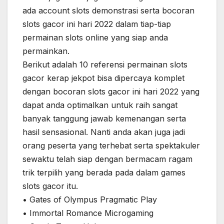
ada account slots demonstrasi serta bocoran
slots gacor ini hari 2022 dalam tiap-tiap
permainan slots online yang siap anda
permainkan.
Berikut adalah 10 referensi permainan slots
gacor kerap jekpot bisa dipercaya komplet
dengan bocoran slots gacor ini hari 2022 yang
dapat anda optimalkan untuk raih sangat
banyak tanggung jawab kemenangan serta
hasil sensasional. Nanti anda akan juga jadi
orang peserta yang terhebat serta spektakuler
sewaktu telah siap dengan bermacam ragam
trik terpilih yang berada pada dalam games
slots gacor itu.
• Gates of Olympus Pragmatic Play
• Immortal Romance Microgaming