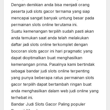
Dengan demikian anda bisa menjadi orang
peserta judi slots gacor ternama yang siap
mencapai sangat banyak untung besar pada
permainan slots online terutama ini.
Suatu kemenangan terpilih sudah pasti akan
anda temukan saat anda telah melakukan
daftar jadi slots online terkomplet dengan
bocoran slots gacor ini hari pragmatic yang
dapat dioptimalkan buat menghasilkan
kemenangan prima. Pasalnya kami bertindak
sebagai bandar judi slots online terpenting
yang punya beberapa ratus permainan slots
gacor terpilih dapat bertambah ringan buat
anda menghasilkan dalam web judi online yang
terhebat ini.
Bandar Judi Slots Gacor Paling populer