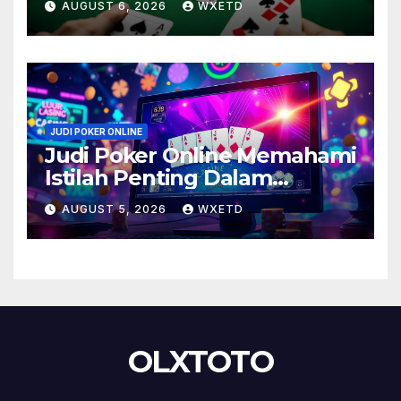
AUGUST 6, 2026
WXETD
yang Ramah Pengguna
JUDI POKER ONLINE
Judi Poker Online Memahami
Istilah Penting Dalam
Permainan Kartu Digital
AUGUST 5, 2026
WXETD
dengan Mudah dan Seru
OLXTOTO