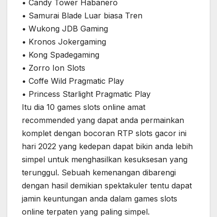
• Candy Tower Habanero
• Samurai Blade Luar biasa Tren
• Wukong JDB Gaming
• Kronos Jokergaming
• Kong Spadegaming
• Zorro Ion Slots
• Coffe Wild Pragmatic Play
• Princess Starlight Pragmatic Play
Itu dia 10 games slots online amat
recommended yang dapat anda permainkan
komplet dengan bocoran RTP slots gacor ini
hari 2022 yang kedepan dapat bikin anda lebih
simpel untuk menghasilkan kesuksesan yang
terunggul. Sebuah kemenangan dibarengi
dengan hasil demikian spektakuler tentu dapat
jamin keuntungan anda dalam games slots
online terpaten yang paling simpel.