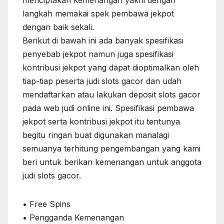
menciptakan kemenangan yakni dengan
langkah memakai spek pembawa jekpot
dengan baik sekali.
Berikut di bawah ini ada banyak spesifikasi
penyebab jekpot namun juga spesifikasi
kontribusi jekpot yang dapat dioptimalkan oleh
tiap-tiap peserta judi slots gacor dan udah
mendaftarkan atau lakukan deposit slots gacor
pada web judi online ini. Spesifikasi pembawa
jekpot serta kontribusi jekpot itu tentunya
begitu ringan buat digunakan manalagi
semuanya terhitung pengembangan yang kami
beri untuk berikan kemenangan untuk anggota
judi slots gacor.
• Free Spins
• Pengganda Kemenangan