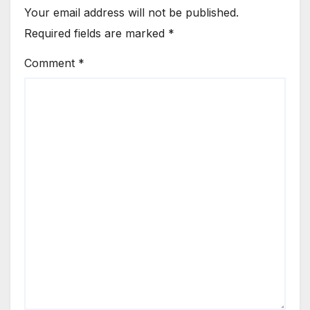
Your email address will not be published.
Required fields are marked
*
Comment
*