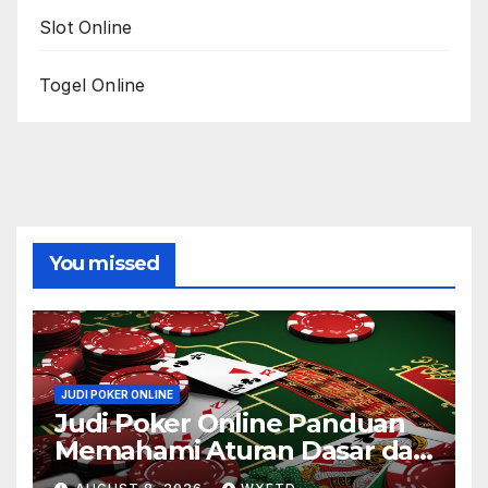
Slot Online
Togel Online
You missed
JUDI POKER ONLINE
Judi Poker Online Panduan
Memahami Aturan Dasar dan
Cara Bermain dengan Mudah