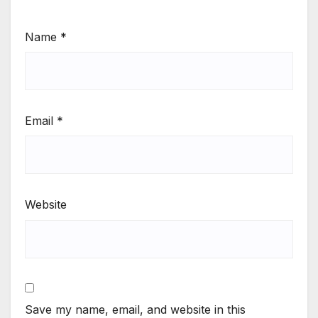
Name
*
Email
*
Website
Save my name, email, and website in this