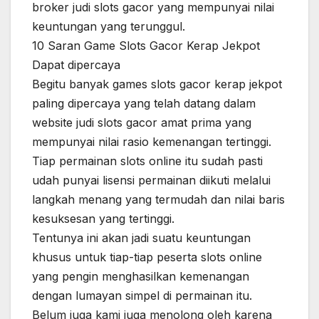
broker judi slots gacor yang mempunyai nilai
keuntungan yang terunggul.
10 Saran Game Slots Gacor Kerap Jekpot
Dapat dipercaya
Begitu banyak games slots gacor kerap jekpot
paling dipercaya yang telah datang dalam
website judi slots gacor amat prima yang
mempunyai nilai rasio kemenangan tertinggi.
Tiap permainan slots online itu sudah pasti
udah punyai lisensi permainan diikuti melalui
langkah menang yang termudah dan nilai baris
kesuksesan yang tertinggi.
Tentunya ini akan jadi suatu keuntungan
khusus untuk tiap-tiap peserta slots online
yang pengin menghasilkan kemenangan
dengan lumayan simpel di permainan itu.
Belum juga kami juga menolong oleh karena