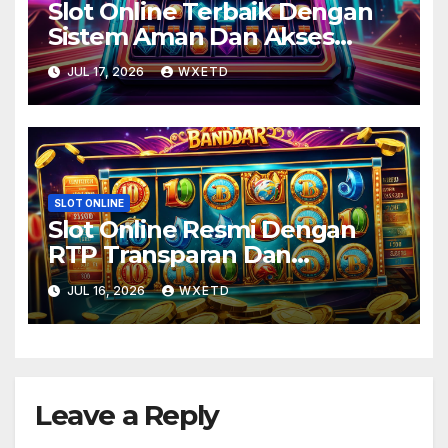
Slot Online Terbaik Dengan
Sistem Aman Dan Akses
Cepat untuk Pengalaman
JUL 17, 2026
WXETD
Bermain Tanpa Hambatan
SLOT ONLINE
Slot Online Resmi Dengan
RTP Transparan Dan
Permainan Populer untuk
JUL 16, 2026
WXETD
Pengalaman Seru dan Jujur
Leave a Reply