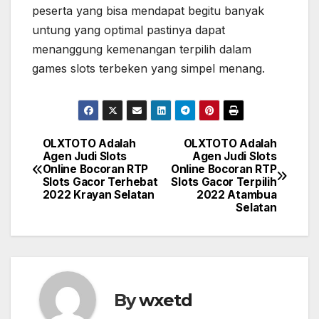
peserta yang bisa mendapat begitu banyak
untung yang optimal pastinya dapat
menanggung kemenangan terpilih dalam
games slots terbeken yang simpel menang.
OLXTOTO Adalah
OLXTOTO Adalah
Post
Agen Judi Slots
Agen Judi Slots
Online Bocoran RTP
Online Bocoran RTP
navigation
Slots Gacor Terhebat
Slots Gacor Terpilih
2022 Krayan Selatan
2022 Atambua
Selatan
By
wxetd