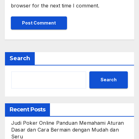
browser for the next time I comment.
Search
Search
Recent Posts
Judi Poker Online Panduan Memahami Aturan
Dasar dan Cara Bermain dengan Mudah dan
Seru