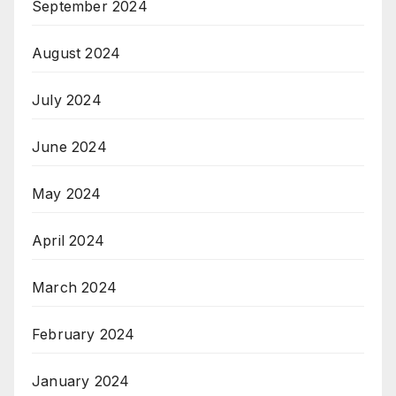
September 2024
August 2024
July 2024
June 2024
May 2024
April 2024
March 2024
February 2024
January 2024