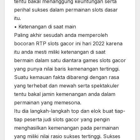
tentu bakal menanggung keuntungan serta
perihal sukses dalam permainan slots dasar
itu.
• Ketenangan di saat main
Paling akhir sesudah anda memperoleh
bocoran RTP slots gacor ini hari 2022 karena
itu anda mesti miliki ketenangan di saat
bermain dalam satu diantara games slots gacor
yang punya nilai baris kemenangan tertinggi.
Suatu kemauan fakta dibarengi dengan rasa
yang terhebat dan mewah serta spektakuler
tentu bakal jamin kemenangan anda dalam
permainan yang memesona.
Itu dia langkah-langkah top dan elok buat tiap-
tiap peserta judi slots gacor yang pengin
menghasilkan kemenangan pada permainan
yang miliki nilai rasio sukses tertinggi. Sukses