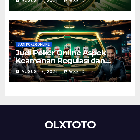
AUGUST 4, 2026
WXETD
Mudah dan Seru
JUDI POKER ONLINE
Judi Poker Online Aspek
Keamanan Regulasi dan
Penggunaan Platform Digital
AUGUST 3, 2026
WXETD
yang Aman dan Terpercaya
OLXTOTO