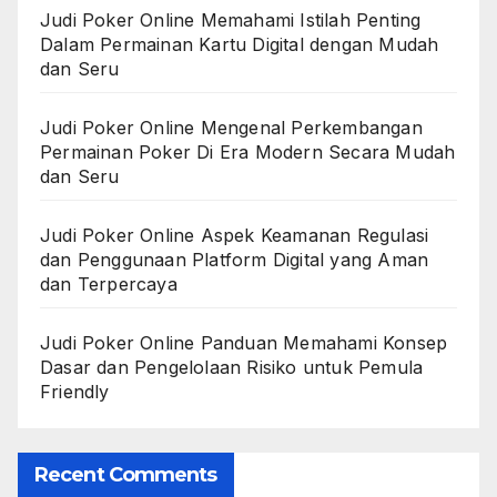
Judi Poker Online Memahami Istilah Penting
Dalam Permainan Kartu Digital dengan Mudah
dan Seru
Judi Poker Online Mengenal Perkembangan
Permainan Poker Di Era Modern Secara Mudah
dan Seru
Judi Poker Online Aspek Keamanan Regulasi
dan Penggunaan Platform Digital yang Aman
dan Terpercaya
Judi Poker Online Panduan Memahami Konsep
Dasar dan Pengelolaan Risiko untuk Pemula
Friendly
Recent Comments