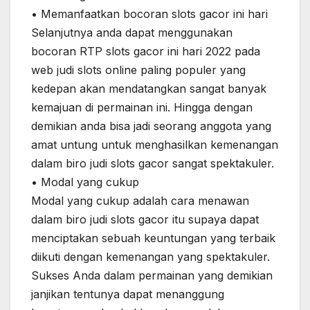
• Memanfaatkan bocoran slots gacor ini hari
Selanjutnya anda dapat menggunakan
bocoran RTP slots gacor ini hari 2022 pada
web judi slots online paling populer yang
kedepan akan mendatangkan sangat banyak
kemajuan di permainan ini. Hingga dengan
demikian anda bisa jadi seorang anggota yang
amat untung untuk menghasilkan kemenangan
dalam biro judi slots gacor sangat spektakuler.
• Modal yang cukup
Modal yang cukup adalah cara menawan
dalam biro judi slots gacor itu supaya dapat
menciptakan sebuah keuntungan yang terbaik
diikuti dengan kemenangan yang spektakuler.
Sukses Anda dalam permainan yang demikian
janjikan tentunya dapat menanggung