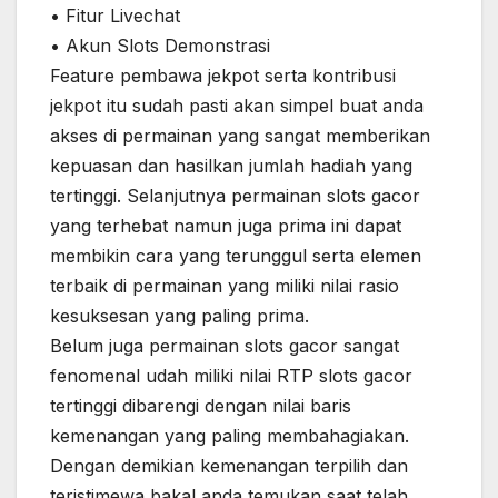
• Fitur Livechat
• Akun Slots Demonstrasi
Feature pembawa jekpot serta kontribusi
jekpot itu sudah pasti akan simpel buat anda
akses di permainan yang sangat memberikan
kepuasan dan hasilkan jumlah hadiah yang
tertinggi. Selanjutnya permainan slots gacor
yang terhebat namun juga prima ini dapat
membikin cara yang terunggul serta elemen
terbaik di permainan yang miliki nilai rasio
kesuksesan yang paling prima.
Belum juga permainan slots gacor sangat
fenomenal udah miliki nilai RTP slots gacor
tertinggi dibarengi dengan nilai baris
kemenangan yang paling membahagiakan.
Dengan demikian kemenangan terpilih dan
teristimewa bakal anda temukan saat telah