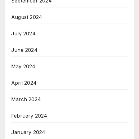
September 2024
August 2024
July 2024
June 2024
May 2024
April 2024
March 2024
February 2024
January 2024