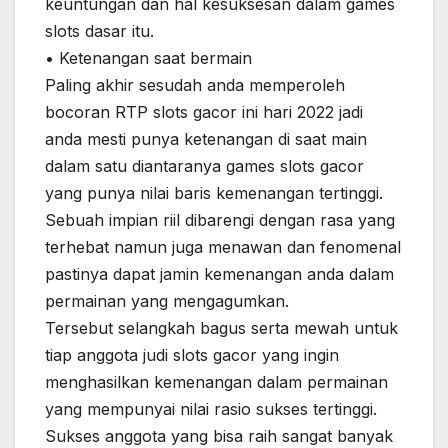
keuntungan dan hal kesuksesan dalam games
slots dasar itu.
• Ketenangan saat bermain
Paling akhir sesudah anda memperoleh
bocoran RTP slots gacor ini hari 2022 jadi
anda mesti punya ketenangan di saat main
dalam satu diantaranya games slots gacor
yang punya nilai baris kemenangan tertinggi.
Sebuah impian riil dibarengi dengan rasa yang
terhebat namun juga menawan dan fenomenal
pastinya dapat jamin kemenangan anda dalam
permainan yang mengagumkan.
Tersebut selangkah bagus serta mewah untuk
tiap anggota judi slots gacor yang ingin
menghasilkan kemenangan dalam permainan
yang mempunyai nilai rasio sukses tertinggi.
Sukses anggota yang bisa raih sangat banyak