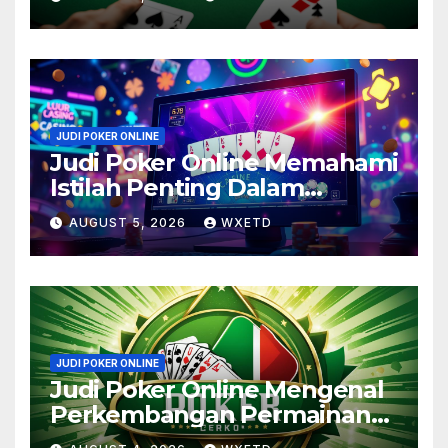
yang Ramah Pengguna
JUDI POKER ONLINE
Judi Poker Online Memahami
Istilah Penting Dalam
Permainan Kartu Digital
AUGUST 5, 2026
WXETD
dengan Mudah dan Seru
JUDI POKER ONLINE
Judi Poker Online Mengenal
Perkembangan Permainan
Poker Di Era Modern Secara