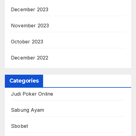
December 2023
November 2023
October 2023
December 2022
Categories
Judi Poker Online
Sabung Ayam
Sbobet