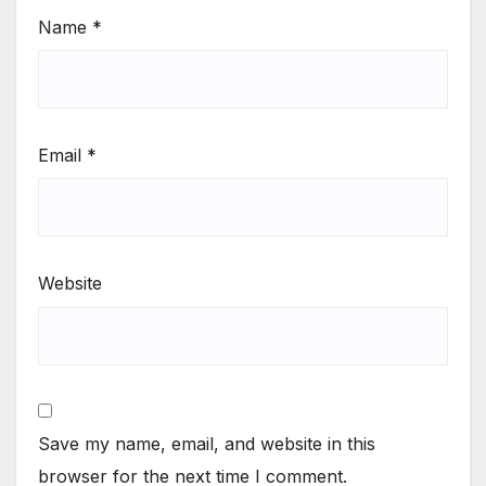
Name
*
Email
*
Website
Save my name, email, and website in this
browser for the next time I comment.