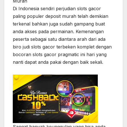
Murah
Di Indonesia sendiri perjudian slots gacor
paling populer deposit murah telah demikian
terkenal bahkan juga sudah gampang buat
anda akses pada permainan. Kemenangan
peserta sebagai satu diantara arah dari ada
biro judi slots gacor terbeken komplet dengan
bocoran slots gacor pragmatic ini hari yang
nanti dapat anda pakai dengan baik sekali.
Sangat banyak keunggulan yang bisa anda