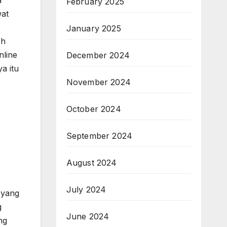
a
February 2025
wat
January 2025
eh
nline
December 2024
a itu
November 2024
October 2024
September 2024
August 2024
July 2024
 yang
g
June 2024
ng