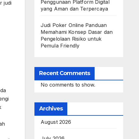
Penggunaan Platform Digital
 judi
yang Aman dan Terpercaya
Judi Poker Online Panduan
Memahami Konsep Dasar dan
Pengelolaan Risiko untuk
Pemula Friendly
Recent Comments
No comments to show.
nda
engi
k
Archives
August 2026
dah
July 2026