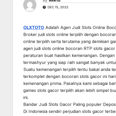
By
wxetd
DEC 15, 2022
OLXTOTO
Adalah Agen Judi Slots Online Boc
Broker judi slots online terpilih dengan bocora
online terpilih serta terutama yang demikian
agen judi slots online bocoran RTP slots gacor
peraturan buat hasilkan kemenangan. Dengan d
termashyur yang siap raih sangat banyak untun
Suatu kemenangan terpilih tentu bakal anda tem
terkomplet dengan bocoran slots gacor ini har
kemenangan prima. Pasalnya kami sebagai band
games slots gacor terpilih akan lebih simpel b
ini.
Bandar Judi Slots Gacor Paling populer Depos
Di Indonesia sendiri perjudian slots gacor terb