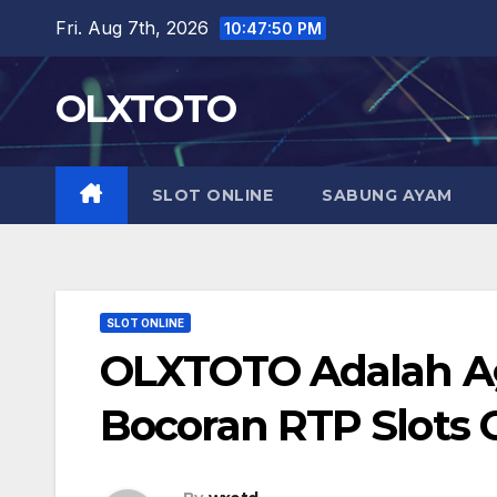
Skip
Fri. Aug 7th, 2026
10:47:51 PM
to
content
OLXTOTO
SLOT ONLINE
SABUNG AYAM
SLOT ONLINE
OLXTOTO Adalah Ag
Bocoran RTP Slots G