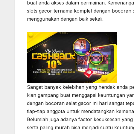
buat anda akses dalam permainan. Kemenangan 
slots gacor ternama komplet dengan bocoran s
menggunakan dengan baik sekali.
Sangat banyak kelebihan yang hendak anda pero
kian gampang buat menggapai keuntungan yang 
dengan bocoran selat gacor ini hari sangat t
tiap-tiap anggota untuk mendatangkan kemen
Belumlah juga adanya factor kesuksesan yang te
serta paling murah bisa menjadi suatu keuntu