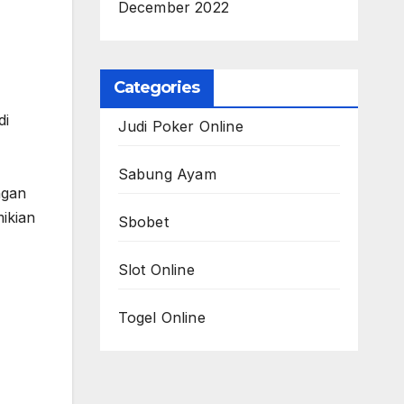
December 2022
Categories
di
Judi Poker Online
Sabung Ayam
ngan
ikian
Sbobet
Slot Online
Togel Online