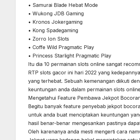
• Samurai Blade Hebat Mode
• Wukong JDB Gaming
• Kronos Jokergaming
• Kong Spadegaming
• Zorro Ion Slots
• Coffe Wild Pragmatic Play
• Princess Starlight Pragmatic Play
Itu dia 10 permainan slots online sangat re
RTP slots gacor ini hari 2022 yang kedepanny
yang terhebat. Sebuah kemenangan diikuti den
keuntungan anda dalam permainan slots online
Mengetahui Feature Pembawa Jekpot Bocoran S
Begitu banyak feature penyebab jekpot bocora
untuk anda buat menciptakan keuntungan yang 
hasil benar-benar mengesankan pastinya dapa
Oleh karenanya anda mesti mengerti cara na