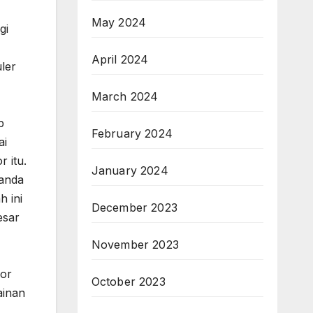
May 2024
gi
April 2024
uler
March 2024
p
February 2024
ai
 itu.
January 2024
 anda
h ini
December 2023
esar
November 2023
cor
October 2023
ainan