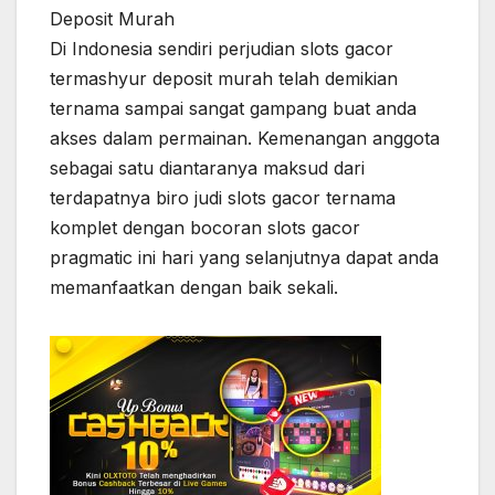
Deposit Murah
Di Indonesia sendiri perjudian slots gacor
termashyur deposit murah telah demikian
ternama sampai sangat gampang buat anda
akses dalam permainan. Kemenangan anggota
sebagai satu diantaranya maksud dari
terdapatnya biro judi slots gacor ternama
komplet dengan bocoran slots gacor
pragmatic ini hari yang selanjutnya dapat anda
memanfaatkan dengan baik sekali.