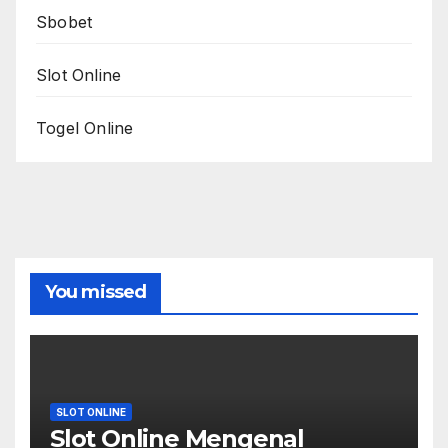
Sbobet
Slot Online
Togel Online
You missed
SLOT ONLINE
Slot Online Mengenal