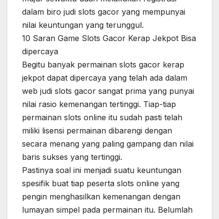
dalam biro judi slots gacor yang mempunyai
nilai keuntungan yang terunggul.
10 Saran Game Slots Gacor Kerap Jekpot Bisa
dipercaya
Begitu banyak permainan slots gacor kerap
jekpot dapat dipercaya yang telah ada dalam
web judi slots gacor sangat prima yang punyai
nilai rasio kemenangan tertinggi. Tiap-tiap
permainan slots online itu sudah pasti telah
miliki lisensi permainan dibarengi dengan
secara menang yang paling gampang dan nilai
baris sukses yang tertinggi.
Pastinya soal ini menjadi suatu keuntungan
spesifik buat tiap peserta slots online yang
pengin menghasilkan kemenangan dengan
lumayan simpel pada permainan itu. Belumlah