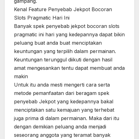
gampang.
Kenal Feature Penyebab Jekpot Bocoran
Slots Pragmatic Hari Ini
Banyak spek penyebab jekpot bocoran slots
pragmatic ini hari yang kedepannya dapat bikin
peluang buat anda buat menciptakan
keuntungan yang terpilih dalam permainan.
Keuntungan terunggul diikuti dengan hasil
amat mengesankan tentu dapat membuat anda
makin
Untuk itu anda mesti mengerti cara serta
metode pemanfaatan dari beragam spek
penyebab Jekpot yang kedepannya bakal
menciptakan satu kemajuan yang terhebat
juga prima di dalam permainan. Maka dari itu
dengan demikian peluang anda menjadi
seseorang anggota yang teramat banyak