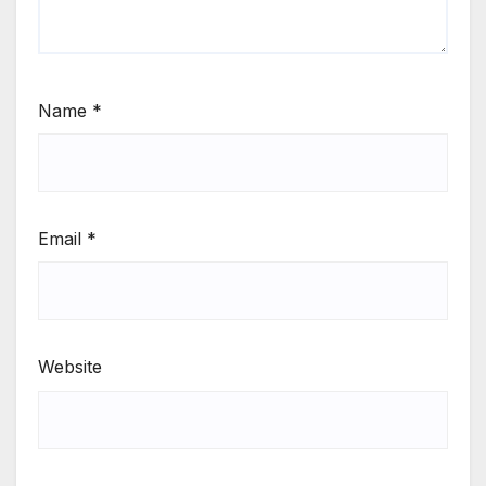
Name
*
Email
*
Website