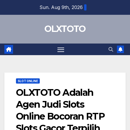
Skip
Sun. Aug 9th, 2026
to
content
OLXTOTO
SLOT ONLINE
OLXTOTO Adalah
Agen Judi Slots
Online Bocoran RTP
Slots Gacor Terpilih