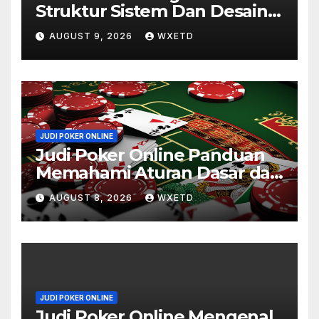
Struktur Sistem Dan Desain
Game Berbasis Digital
AUGUST 9, 2026
WXETD
dengan Cara Mudah dan
Seru
JUDI POKER ONLINE
Judi Poker Online Panduan
Memahami Aturan Dasar dan
Cara Bermain dengan Mudah
AUGUST 8, 2026
WXETD
dan Seru
JUDI POKER ONLINE
Judi Poker Online Mengenal