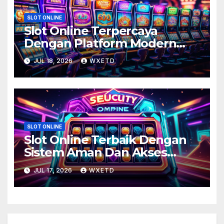
SLOT ONLINE
Slot Online Terpercaya
Dengan Platform Modern
Dan Game Terlengkap untuk
JUL 18, 2026
WXETD
Pengalaman Seru dan Aman
SLOT ONLINE
Slot Online Terbaik Dengan
Sistem Aman Dan Akses
Cepat untuk Pengalaman
JUL 17, 2026
WXETD
Bermain Tanpa Hambatan