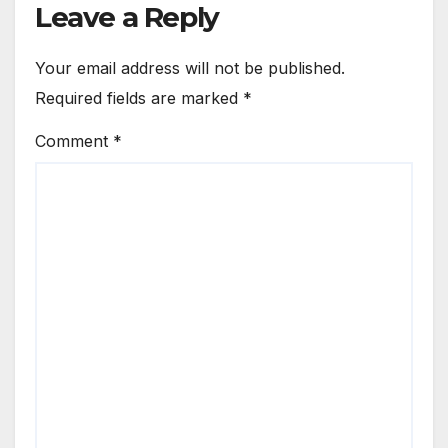
Leave a Reply
Your email address will not be published.
Required fields are marked
*
Comment
*