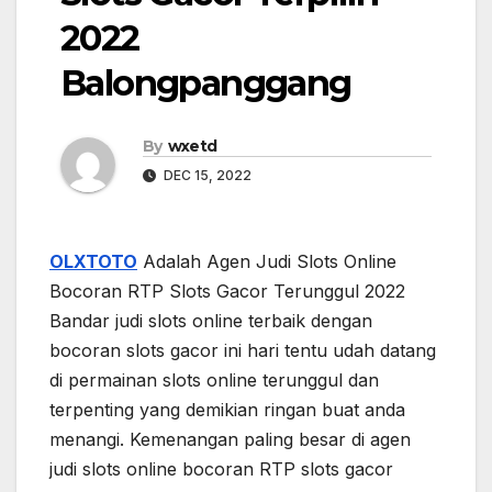
2022
Balongpanggang
By
wxetd
DEC 15, 2022
OLXTOTO
Adalah Agen Judi Slots Online
Bocoran RTP Slots Gacor Terunggul 2022
Bandar judi slots online terbaik dengan
bocoran slots gacor ini hari tentu udah datang
di permainan slots online terunggul dan
terpenting yang demikian ringan buat anda
menangi. Kemenangan paling besar di agen
judi slots online bocoran RTP slots gacor