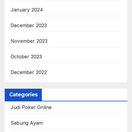
January 2024
December 2023
November 2023
October 2023
December 2022
Categories
Judi Poker Online
Sabung Ayam