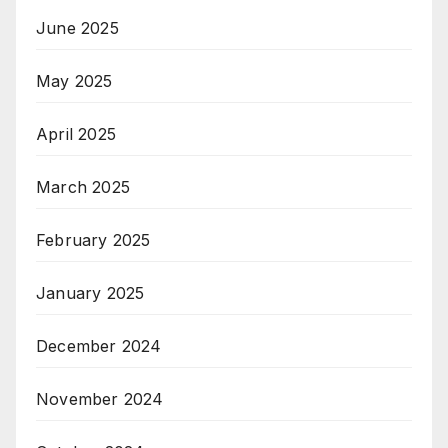
June 2025
May 2025
April 2025
March 2025
February 2025
January 2025
December 2024
November 2024