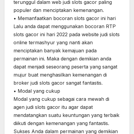
terunggul dalam web judi slots gacor paling
populer dan menciptakan kemenangan.
• Memanfaatkan bocoran slots gacor ini hari
Lalu anda dapat menggunakan bocoran RTP
slots gacor ini hari 2022 pada website judi slots
online termashyur yang nanti akan
menciptakan banyak kemajuan pada
permainan ini. Maka dengan demikian anda
dapat menjadi seseorang peserta yang sangat
mujur buat menghasilkan kemenangan di
broker judi slots gacor sangat fantastis.
• Modal yang cukup
Modal yang cukup sebagai cara mewah di
agen judi slots gacor itu agar dapat
mendatangkan suatu keuntungan yang terbaik
diikuti dengan kemenangan yang fantastis.
Sukses Anda dalam permainan yang demikian