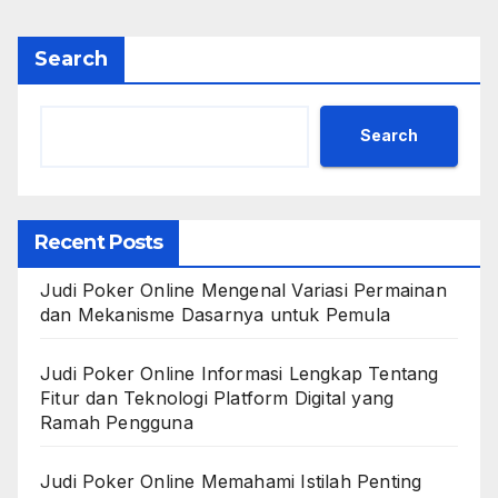
Search
Search
Recent Posts
Judi Poker Online Mengenal Variasi Permainan
dan Mekanisme Dasarnya untuk Pemula
Judi Poker Online Informasi Lengkap Tentang
Fitur dan Teknologi Platform Digital yang
Ramah Pengguna
Judi Poker Online Memahami Istilah Penting