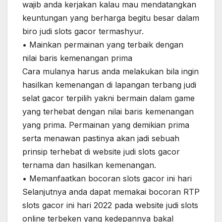
wajib anda kerjakan kalau mau mendatangkan
keuntungan yang berharga begitu besar dalam
biro judi slots gacor termashyur.
• Mainkan permainan yang terbaik dengan
nilai baris kemenangan prima
Cara mulanya harus anda melakukan bila ingin
hasilkan kemenangan di lapangan terbang judi
selat gacor terpilih yakni bermain dalam game
yang terhebat dengan nilai baris kemenangan
yang prima. Permainan yang demikian prima
serta menawan pastinya akan jadi sebuah
prinsip terhebat di website judi slots gacor
ternama dan hasilkan kemenangan.
• Memanfaatkan bocoran slots gacor ini hari
Selanjutnya anda dapat memakai bocoran RTP
slots gacor ini hari 2022 pada website judi slots
online terbeken yang kedepannya bakal