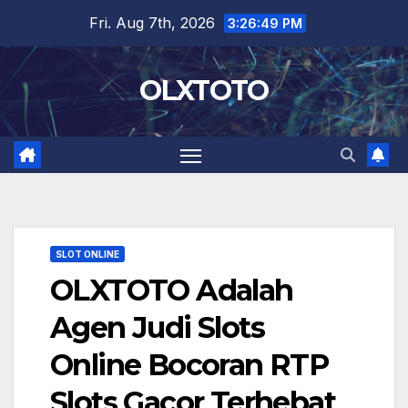
Skip
Fri. Aug 7th, 2026
3:26:50 PM
to
content
OLXTOTO
SLOT ONLINE
OLXTOTO Adalah
Agen Judi Slots
Online Bocoran RTP
Slots Gacor Terhebat