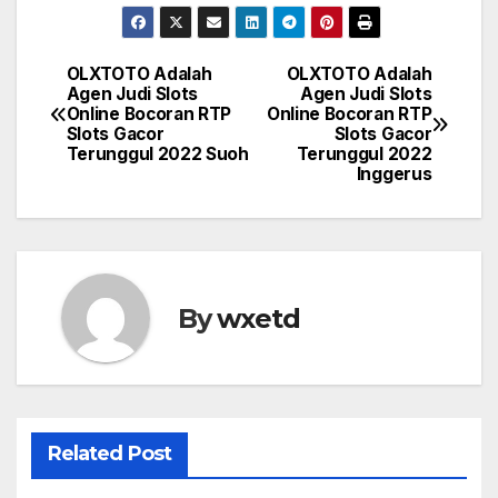
OLXTOTO Adalah
OLXTOTO Adalah
Post
Agen Judi Slots
Agen Judi Slots
Online Bocoran RTP
Online Bocoran RTP
navigation
Slots Gacor
Slots Gacor
Terunggul 2022 Suoh
Terunggul 2022
Inggerus
By
wxetd
Related Post