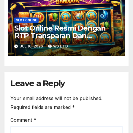
SLOT ONLINE
Slot Online Resmi Dengan
RTP Transparan Dan
Permainan Populer untuk
JUL 16, 2026
WXETD
Pengalaman Seru dan Jujur
Leave a Reply
Your email address will not be published.
Required fields are marked
*
Comment
*