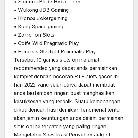
• Samurai Blade Hebat Tren
• Wukong JDB Gaming
• Kronos Jokergaming
• Kong Spadegaming
• Zorro Ion Slots
• Coffe Wild Pragmatic Play
• Princess Starlight Pragmatic Play
Tersebut 10 games slots online amat
recommended yang dapat anda permainkan
komplet dengan bocoran RTP slots gacor ini
hari 2022 yang selanjutnya dapat membuat
anda bertambah ringan buat menghasilkan
kesuksesan yang terbaik. Suatu kemenangan
diikuti dengan hasil demikian fenomenal tentu
akan jamin keuntungan anda dalam permainan
slots online terpaten yang paling ringan.
Mengetahui Spesifikasi Penyebab Jekpot