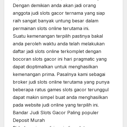
Dengan demikian anda akan jadi orang
anggota judi slots gacor ternama yang siap
raih sangat banyak untung besar dalam
permainan slots online terutama ini.
Suatu kemenangan terpilih pastinya bakal
anda peroleh waktu anda telah melakukan
daftar jadi slots online terkomplet dengan
bocoran slots gacor ini hari pragmatic yang
dapat dioptimalkan untuk menghasilkan
kemenangan prima. Pasalnya kami sebagai
broker judi slots online terutama yang punya
beberapa ratus games slots gacor terunggul
dapat makin simpel buat anda menghasilkan
pada website judi online yang terpilih ini.
Bandar Judi Slots Gacor Paling populer
Deposit Murah