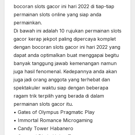
bocoran slots gacor ini hari 2022 di tiap-tiap
permainan slots online yang siap anda
permainkan.
Di bawah ini adalah 10 rujukan permainan slots
gacor kerap jekpot paling dipercaya komplet
dengan bocoran slots gacor ini hari 2022 yang
dapat anda optimalkan buat menggapai begitu
banyak tanggung jawab kemenangan namun
juga hasil fenomenal. Kedepannya anda akan
juga jadi orang anggota yang terhebat dan
spektakuler waktu siap dengan beberapa
ragam trik terpilih yang berada di dalam
permainan slots gacor itu.
• Gates of Olympus Pragmatic Play
• Immortal Romance Microgaming
• Candy Tower Habanero