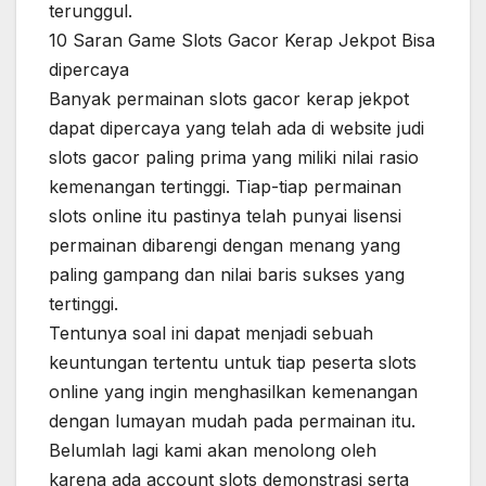
terunggul.
10 Saran Game Slots Gacor Kerap Jekpot Bisa
dipercaya
Banyak permainan slots gacor kerap jekpot
dapat dipercaya yang telah ada di website judi
slots gacor paling prima yang miliki nilai rasio
kemenangan tertinggi. Tiap-tiap permainan
slots online itu pastinya telah punyai lisensi
permainan dibarengi dengan menang yang
paling gampang dan nilai baris sukses yang
tertinggi.
Tentunya soal ini dapat menjadi sebuah
keuntungan tertentu untuk tiap peserta slots
online yang ingin menghasilkan kemenangan
dengan lumayan mudah pada permainan itu.
Belumlah lagi kami akan menolong oleh
karena ada account slots demonstrasi serta