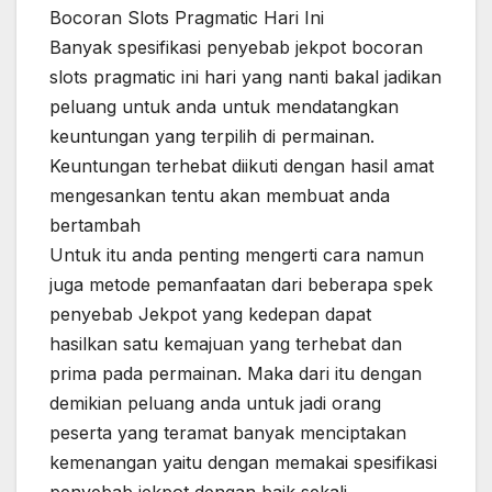
Bocoran Slots Pragmatic Hari Ini
Banyak spesifikasi penyebab jekpot bocoran
slots pragmatic ini hari yang nanti bakal jadikan
peluang untuk anda untuk mendatangkan
keuntungan yang terpilih di permainan.
Keuntungan terhebat diikuti dengan hasil amat
mengesankan tentu akan membuat anda
bertambah
Untuk itu anda penting mengerti cara namun
juga metode pemanfaatan dari beberapa spek
penyebab Jekpot yang kedepan dapat
hasilkan satu kemajuan yang terhebat dan
prima pada permainan. Maka dari itu dengan
demikian peluang anda untuk jadi orang
peserta yang teramat banyak menciptakan
kemenangan yaitu dengan memakai spesifikasi