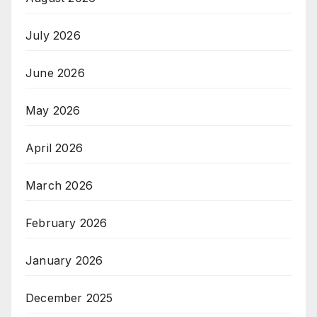
July 2026
June 2026
May 2026
April 2026
March 2026
February 2026
January 2026
December 2025