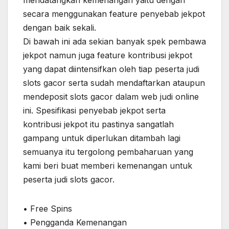
mendatangkan kemenangan yaitu dengan
secara menggunakan feature penyebab jekpot
dengan baik sekali.
Di bawah ini ada sekian banyak spek pembawa
jekpot namun juga feature kontribusi jekpot
yang dapat diintensifkan oleh tiap peserta judi
slots gacor serta sudah mendaftarkan ataupun
mendeposit slots gacor dalam web judi online
ini. Spesifikasi penyebab jekpot serta
kontribusi jekpot itu pastinya sangatlah
gampang untuk diperlukan ditambah lagi
semuanya itu tergolong pembaharuan yang
kami beri buat memberi kemenangan untuk
peserta judi slots gacor.
• Free Spins
• Pengganda Kemenangan