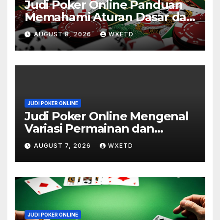
Judi Poker Online Panduan
Memahami Aturan Dasar dan
Cara Bermain dengan Mudah
AUGUST 8, 2026
WXETD
dan Seru
JUDI POKER ONLINE
Judi Poker Online Mengenal
Variasi Permainan dan
Mekanisme Dasarnya untuk
AUGUST 7, 2026
WXETD
Pemula
JUDI POKER ONLINE