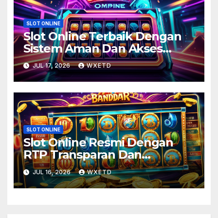
SLOT ONLINE
Slot Online Terbaik Dengan
Sistem Aman Dan Akses
Cepat untuk Pengalaman
JUL 17, 2026
WXETD
Bermain Tanpa Hambatan
SLOT ONLINE
Slot Online Resmi Dengan
RTP Transparan Dan
Permainan Populer untuk
JUL 16, 2026
WXETD
Pengalaman Seru dan Jujur