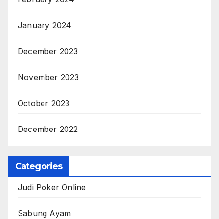
January 2024
December 2023
November 2023
October 2023
December 2022
Categories
Judi Poker Online
Sabung Ayam