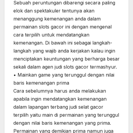
Sebuah peruntungan dibarengi secara paling
elok dan spektakuler tentunya akan
menanggung kemenangan anda dalam
permainan slots gacor ini dengan mengenal
cara terpilih untuk mendatangkan
kemenangan. Di bawah ini sebagai langkah-
langkah yang wajib anda kerjakan kalau ingin
menciptakan keuntungan yang berharga besar
sekali dalam agen judi slots gacor termashyur.
• Mainkan game yang terunggul dengan nilai
baris kemenangan prima
Cara sebelumnya harus anda melakukan
apabila ingin mendatangkan kemenangan
dalam lapangan terbang judi selat gacor
terpilih yaitu main di permainan yang terunggul
dengan nilai baris kemenangan yang prima.
Permainan yang demikian prima namun juga