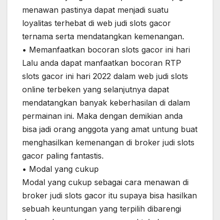
menawan pastinya dapat menjadi suatu
loyalitas terhebat di web judi slots gacor
ternama serta mendatangkan kemenangan.
• Memanfaatkan bocoran slots gacor ini hari
Lalu anda dapat manfaatkan bocoran RTP
slots gacor ini hari 2022 dalam web judi slots
online terbeken yang selanjutnya dapat
mendatangkan banyak keberhasilan di dalam
permainan ini. Maka dengan demikian anda
bisa jadi orang anggota yang amat untung buat
menghasilkan kemenangan di broker judi slots
gacor paling fantastis.
• Modal yang cukup
Modal yang cukup sebagai cara menawan di
broker judi slots gacor itu supaya bisa hasilkan
sebuah keuntungan yang terpilih dibarengi