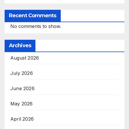
Recent Comments
No comments to show.
Archives
August 2026
July 2026
June 2026
May 2026
April 2026