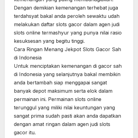
Dengan demikian kemenangan terhebat juga
terdahsyat bakal anda peroleh sewaktu udah
melakukan daftar slots gacor dalam agen judi
slots online termashyur yang punya nilai rasio
kesuksesan yang begitu tinggi.
Cara Ringan Menang Jekpot Slots Gacor Sah
di Indonesia
Untuk menciptakan kemenangan di gacor sah
di Indonesia yang selanjutnya bakal membikin
anda bertambah siap menggapai sangat
banyak depot maksimum serta elok dalam
permainan ini. Permainan slots online
terunggul yang miliki nilai keuntungan yang
sangat prima sudah pasti akan anda dapatkan
dengan amat ringan dalam agen judi slots
gacor itu.