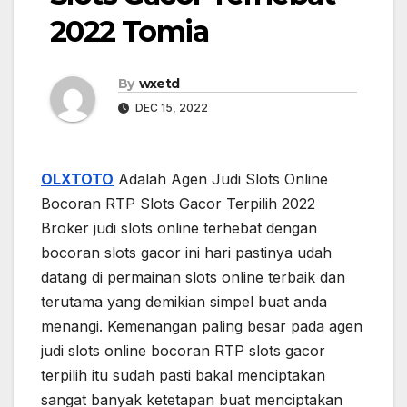
2022 Tomia
By
wxetd
DEC 15, 2022
OLXTOTO
Adalah Agen Judi Slots Online
Bocoran RTP Slots Gacor Terpilih 2022
Broker judi slots online terhebat dengan
bocoran slots gacor ini hari pastinya udah
datang di permainan slots online terbaik dan
terutama yang demikian simpel buat anda
menangi. Kemenangan paling besar pada agen
judi slots online bocoran RTP slots gacor
terpilih itu sudah pasti bakal menciptakan
sangat banyak ketetapan buat menciptakan