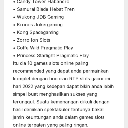
• Candy Tower Habanero
• Samurai Blade Hebat Tren
• Wukong JDB Gaming
• Kronos Jokergaming
• Kong Spadegaming
• Zorro Ion Slots
• Coffe Wild Pragmatic Play
• Princess Starlight Pragmatic Play
Itu dia 10 games slots online paling
recommended yang dapat anda permainkan
komplet dengan bocoran RTP slots gacor ini
hari 2022 yang kedepan dapat bikin anda lebih
simpel buat menghasilkan sukses yang
terunggul. Suatu kemenangan diikuti dengan
hasil demikian spektakuler tentunya bakal
jamin keuntungan anda dalam games slots
online terpaten yang paling ringan.