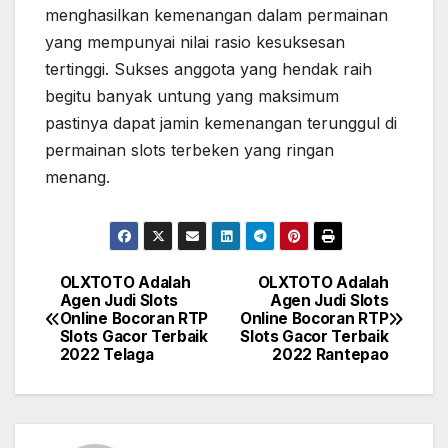
menghasilkan kemenangan dalam permainan
yang mempunyai nilai rasio kesuksesan
tertinggi. Sukses anggota yang hendak raih
begitu banyak untung yang maksimum
pastinya dapat jamin kemenangan terunggul di
permainan slots terbeken yang ringan
menang.
OLXTOTO Adalah
OLXTOTO Adalah
Post
Agen Judi Slots
Agen Judi Slots
Online Bocoran RTP
Online Bocoran RTP
navigation
Slots Gacor Terbaik
Slots Gacor Terbaik
2022 Telaga
2022 Rantepao