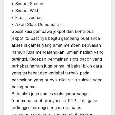
• Simbol Scatter
• Simbol Wild
• Fitur Livechat
• Akun Slots Demonstrasi
Spesifikasi pembawa jekpot dan kontribusi
jekpot itu pastinya begitu gampang buat anda
akses di games yang amat memberi kepuasan
namun juga mendatangkan jumlah hadiah yang
tertinggi. Kedepan permainan slots gacor yang
terhebat namun juga prima ini bakal bikin cara
yang terhebat dan variabel terbaik pada
permainan yang punyai nilai rasio sukses yang
paling prima.
Belumlah juga games slots gacor sangat
fenomenal udah punyai nilai RTP slots gacor
tertinggi dibarengi dengan nilai baris
kemenangan yang paling membahagiakan.