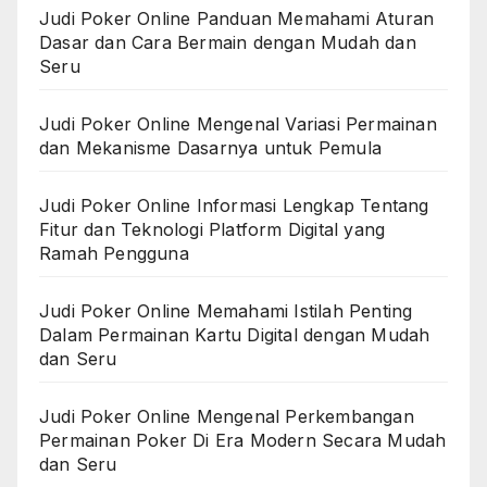
Judi Poker Online Panduan Memahami Aturan
Dasar dan Cara Bermain dengan Mudah dan
Seru
Judi Poker Online Mengenal Variasi Permainan
dan Mekanisme Dasarnya untuk Pemula
Judi Poker Online Informasi Lengkap Tentang
Fitur dan Teknologi Platform Digital yang
Ramah Pengguna
Judi Poker Online Memahami Istilah Penting
Dalam Permainan Kartu Digital dengan Mudah
dan Seru
Judi Poker Online Mengenal Perkembangan
Permainan Poker Di Era Modern Secara Mudah
dan Seru