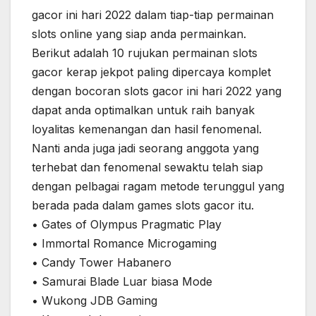
gacor ini hari 2022 dalam tiap-tiap permainan
slots online yang siap anda permainkan.
Berikut adalah 10 rujukan permainan slots
gacor kerap jekpot paling dipercaya komplet
dengan bocoran slots gacor ini hari 2022 yang
dapat anda optimalkan untuk raih banyak
loyalitas kemenangan dan hasil fenomenal.
Nanti anda juga jadi seorang anggota yang
terhebat dan fenomenal sewaktu telah siap
dengan pelbagai ragam metode terunggul yang
berada pada dalam games slots gacor itu.
• Gates of Olympus Pragmatic Play
• Immortal Romance Microgaming
• Candy Tower Habanero
• Samurai Blade Luar biasa Mode
• Wukong JDB Gaming