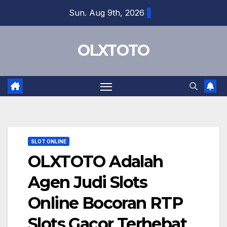
Skip
Sun. Aug 9th, 2026
to
content
OLXTOTO
SLOT ONLINE
OLXTOTO Adalah
Agen Judi Slots
Online Bocoran RTP
Slots Gacor Terhebat