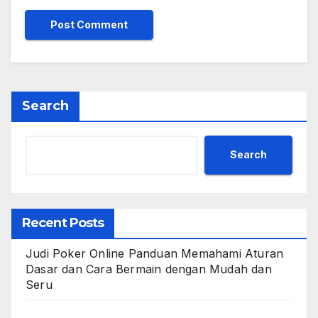
Search
Search
Recent Posts
Judi Poker Online Panduan Memahami Aturan
Dasar dan Cara Bermain dengan Mudah dan
Seru