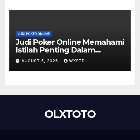
JUDI POKER ONLINE
Judi Poker Online Memahami
Istilah Penting Dalam
Permainan Kartu Digital
AUGUST 5, 2026
WXETD
dengan Mudah dan Seru
OLXTOTO