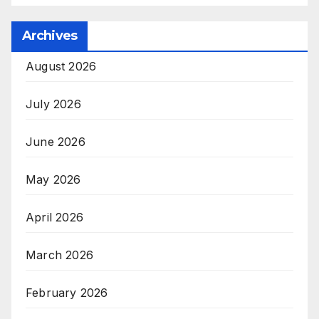
Archives
August 2026
July 2026
June 2026
May 2026
April 2026
March 2026
February 2026