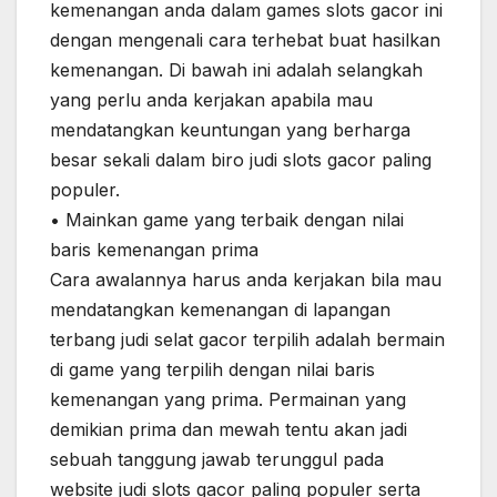
kemenangan anda dalam games slots gacor ini
dengan mengenali cara terhebat buat hasilkan
kemenangan. Di bawah ini adalah selangkah
yang perlu anda kerjakan apabila mau
mendatangkan keuntungan yang berharga
besar sekali dalam biro judi slots gacor paling
populer.
• Mainkan game yang terbaik dengan nilai
baris kemenangan prima
Cara awalannya harus anda kerjakan bila mau
mendatangkan kemenangan di lapangan
terbang judi selat gacor terpilih adalah bermain
di game yang terpilih dengan nilai baris
kemenangan yang prima. Permainan yang
demikian prima dan mewah tentu akan jadi
sebuah tanggung jawab terunggul pada
website judi slots gacor paling populer serta