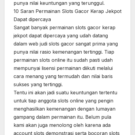
punya nilai keuntungan yang terunggul.
10 Saran Permainan Slots Gacor Kerap Jekpot
Dapat dipercaya
Sangat banyak permainan slots gacor kerap
jekpot dapat dipercaya yang udah datang
dalam web judi slots gacor sangat prima yang
punya nilai rasio kemenangan tertinggi. Tiap
permainan slots online itu sudah pasti udah
mempunyai lisensi permainan diikuti melalui
cara menang yang termudah dan nilai baris
sukses yang tertinggi.
Tentu ini akan jadi suatu keuntungan tertentu
untuk tiap anggota slots online yang pengin
menghasilkan kemenangan dengan lumayan
gampang dalam permainan itu. Belum pula
kami akan juga menolong oleh karena ada
account slots demonstrasi serta bocoran slots