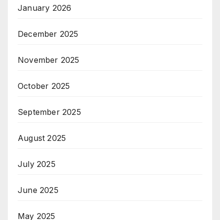
January 2026
December 2025
November 2025
October 2025
September 2025
August 2025
July 2025
June 2025
May 2025