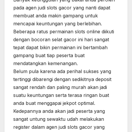
pada agen judi slots gacor yang nanti dapat
membuat anda makin gampang untuk
mencapai keuntungan yang berlebihan.
Beberapa ratus permainan slots online diikuti
dengan bocoran selat gacor ini hari sangat
tepat dapat bikin permainan ini bertambah
gampang buat tiap peserta buat
mendatangkan kemenangan.
Belum pula karena ada perihal sukses yang
tertinggi dibarengi dengan sedikitnya deposit
sangat rendah dan paling murah akan jadi
suatu keuntungan serta terasa ringan buat
anda buat menggapai jekpot optimal.
Kedepannya anda akan jadi peserta yang
sangat untung sewaktu udah melakukan
register dalam agen judi slots gacor yang