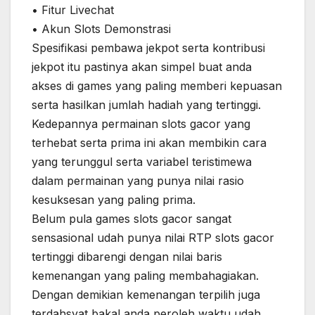
• Fitur Livechat
• Akun Slots Demonstrasi
Spesifikasi pembawa jekpot serta kontribusi
jekpot itu pastinya akan simpel buat anda
akses di games yang paling memberi kepuasan
serta hasilkan jumlah hadiah yang tertinggi.
Kedepannya permainan slots gacor yang
terhebat serta prima ini akan membikin cara
yang terunggul serta variabel teristimewa
dalam permainan yang punya nilai rasio
kesuksesan yang paling prima.
Belum pula games slots gacor sangat
sensasional udah punya nilai RTP slots gacor
tertinggi dibarengi dengan nilai baris
kemenangan yang paling membahagiakan.
Dengan demikian kemenangan terpilih juga
terdahsyat bakal anda peroleh waktu udah