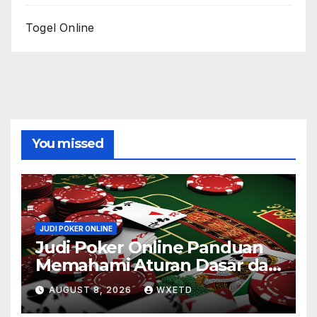
Togel Online
You missed
JUDI POKER ONLINE
Judi Poker Online Panduan
Memahami Aturan Dasar dan
Cara Bermain dengan Mudah
AUGUST 8, 2026
WXETD
dan Seru