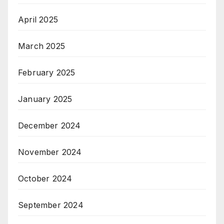
April 2025
March 2025
February 2025
January 2025
December 2024
November 2024
October 2024
September 2024