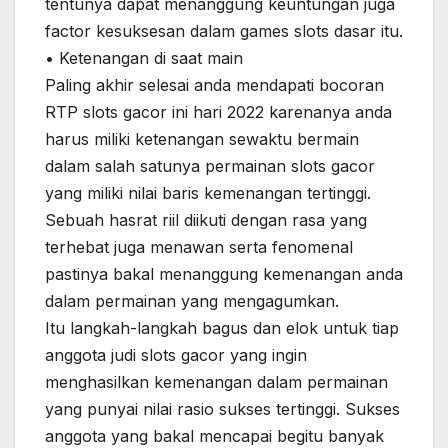
tentunya dapat menanggung keuntungan juga
factor kesuksesan dalam games slots dasar itu.
• Ketenangan di saat main
Paling akhir selesai anda mendapati bocoran
RTP slots gacor ini hari 2022 karenanya anda
harus miliki ketenangan sewaktu bermain
dalam salah satunya permainan slots gacor
yang miliki nilai baris kemenangan tertinggi.
Sebuah hasrat riil diikuti dengan rasa yang
terhebat juga menawan serta fenomenal
pastinya bakal menanggung kemenangan anda
dalam permainan yang mengagumkan.
Itu langkah-langkah bagus dan elok untuk tiap
anggota judi slots gacor yang ingin
menghasilkan kemenangan dalam permainan
yang punyai nilai rasio sukses tertinggi. Sukses
anggota yang bakal mencapai begitu banyak