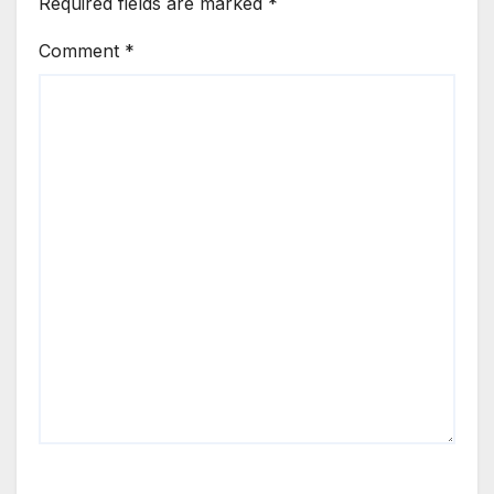
Required fields are marked
*
Comment
*