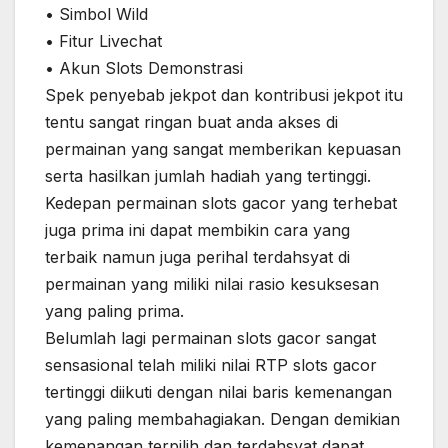
• Simbol Wild
• Fitur Livechat
• Akun Slots Demonstrasi
Spek penyebab jekpot dan kontribusi jekpot itu
tentu sangat ringan buat anda akses di
permainan yang sangat memberikan kepuasan
serta hasilkan jumlah hadiah yang tertinggi.
Kedepan permainan slots gacor yang terhebat
juga prima ini dapat membikin cara yang
terbaik namun juga perihal terdahsyat di
permainan yang miliki nilai rasio kesuksesan
yang paling prima.
Belumlah lagi permainan slots gacor sangat
sensasional telah miliki nilai RTP slots gacor
tertinggi diikuti dengan nilai baris kemenangan
yang paling membahagiakan. Dengan demikian
kemenangan terpilih dan terdahsyat dapat