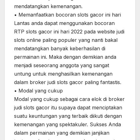
mendatangkan kemenangan.
• Memanfaatkan bocoran slots gacor ini hari
Lantas anda dapat menggunakan bocoran
RTP slots gacor ini hari 2022 pada website judi
slots online paling populer yang nanti bakal
mendatangkan banyak keberhasilan di
permainan ini. Maka dengan demikian anda
menjadi seseorang anggota yang sangat
untung untuk menghasilkan kemenangan
dalam broker judi slots gacor paling fantastis.
• Modal yang cukup
Modal yang cukup sebagai cara elok di broker
judi slots gacor itu supaya dapat menciptakan
suatu keuntungan yang terbaik diikuti dengan
kemenangan yang spektakuler. Sukses Anda
dalam permainan yang demikian janjikan