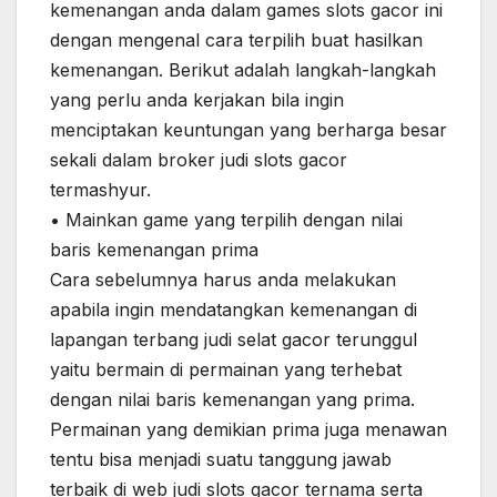
kemenangan anda dalam games slots gacor ini
dengan mengenal cara terpilih buat hasilkan
kemenangan. Berikut adalah langkah-langkah
yang perlu anda kerjakan bila ingin
menciptakan keuntungan yang berharga besar
sekali dalam broker judi slots gacor
termashyur.
• Mainkan game yang terpilih dengan nilai
baris kemenangan prima
Cara sebelumnya harus anda melakukan
apabila ingin mendatangkan kemenangan di
lapangan terbang judi selat gacor terunggul
yaitu bermain di permainan yang terhebat
dengan nilai baris kemenangan yang prima.
Permainan yang demikian prima juga menawan
tentu bisa menjadi suatu tanggung jawab
terbaik di web judi slots gacor ternama serta