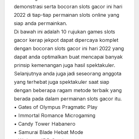
demonstrasi serta bocoran slots gacor ini hari
2022 di tiap-tiap permainan slots online yang
siap anda permainkan.
Di bawah ini adalah 10 rujukan games slots
gacor kerap jekpot dapat dipercaya komplet
dengan bocoran slots gacor ini hari 2022 yang
dapat anda optimalkan buat mencapai banyak
prinsip kemenangan juga hasil spektakuler.
Selanjutnya anda juga jadi seseorang anggota
yang terhebat juga spektakuler saat siap
dengan beberapa ragam metode terbaik yang
berada pada dalam permainan slots gacor itu.
• Gates of Olympus Pragmatic Play
• Immortal Romance Microgaming
• Candy Tower Habanero
• Samurai Blade Hebat Mode