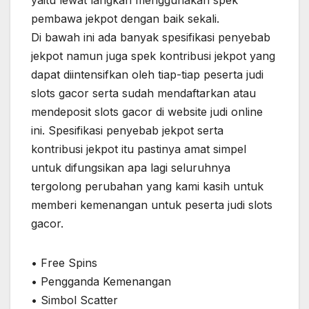
yaitu lewat langkah menggunakan spek
pembawa jekpot dengan baik sekali.
Di bawah ini ada banyak spesifikasi penyebab
jekpot namun juga spek kontribusi jekpot yang
dapat diintensifkan oleh tiap-tiap peserta judi
slots gacor serta sudah mendaftarkan atau
mendeposit slots gacor di website judi online
ini. Spesifikasi penyebab jekpot serta
kontribusi jekpot itu pastinya amat simpel
untuk difungsikan apa lagi seluruhnya
tergolong perubahan yang kami kasih untuk
memberi kemenangan untuk peserta judi slots
gacor.
• Free Spins
• Pengganda Kemenangan
• Simbol Scatter