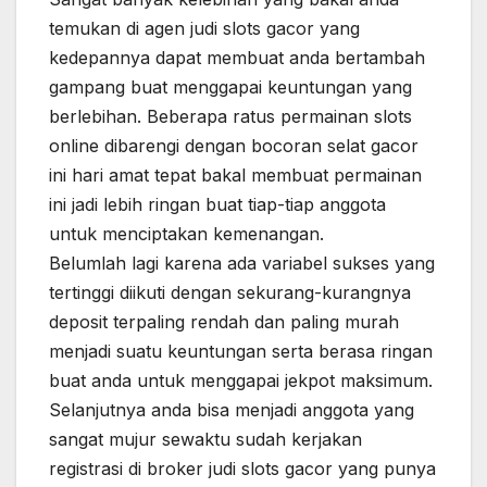
temukan di agen judi slots gacor yang
kedepannya dapat membuat anda bertambah
gampang buat menggapai keuntungan yang
berlebihan. Beberapa ratus permainan slots
online dibarengi dengan bocoran selat gacor
ini hari amat tepat bakal membuat permainan
ini jadi lebih ringan buat tiap-tiap anggota
untuk menciptakan kemenangan.
Belumlah lagi karena ada variabel sukses yang
tertinggi diikuti dengan sekurang-kurangnya
deposit terpaling rendah dan paling murah
menjadi suatu keuntungan serta berasa ringan
buat anda untuk menggapai jekpot maksimum.
Selanjutnya anda bisa menjadi anggota yang
sangat mujur sewaktu sudah kerjakan
registrasi di broker judi slots gacor yang punya