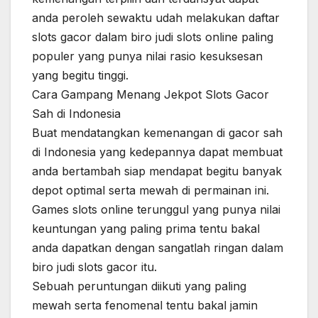
anda peroleh sewaktu udah melakukan daftar
slots gacor dalam biro judi slots online paling
populer yang punya nilai rasio kesuksesan
yang begitu tinggi.
Cara Gampang Menang Jekpot Slots Gacor
Sah di Indonesia
Buat mendatangkan kemenangan di gacor sah
di Indonesia yang kedepannya dapat membuat
anda bertambah siap mendapat begitu banyak
depot optimal serta mewah di permainan ini.
Games slots online terunggul yang punya nilai
keuntungan yang paling prima tentu bakal
anda dapatkan dengan sangatlah ringan dalam
biro judi slots gacor itu.
Sebuah peruntungan diikuti yang paling
mewah serta fenomenal tentu bakal jamin