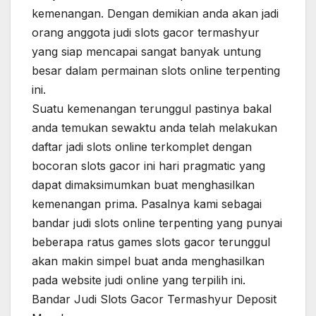
kemenangan. Dengan demikian anda akan jadi
orang anggota judi slots gacor termashyur
yang siap mencapai sangat banyak untung
besar dalam permainan slots online terpenting
ini.
Suatu kemenangan terunggul pastinya bakal
anda temukan sewaktu anda telah melakukan
daftar jadi slots online terkomplet dengan
bocoran slots gacor ini hari pragmatic yang
dapat dimaksimumkan buat menghasilkan
kemenangan prima. Pasalnya kami sebagai
bandar judi slots online terpenting yang punyai
beberapa ratus games slots gacor terunggul
akan makin simpel buat anda menghasilkan
pada website judi online yang terpilih ini.
Bandar Judi Slots Gacor Termashyur Deposit