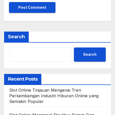
Search
Search
Recent Posts
Slot Online Tinjauan Mengenai Tren
Perkembangan Industri Hiburan Online yang
Semakin Populer
Slot Online Mengenal Struktur Sistem Dan